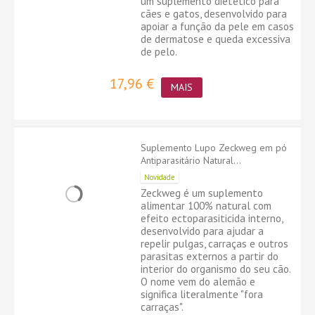
um suplemento dietético para
cães e gatos, desenvolvido para
apoiar a função da pele em casos
de dermatose e queda excessiva
de pelo.
17,96 €
MAIS
Suplemento Lupo Zeckweg em pó
Antiparasitário Natural...
Novidade
Zeckweg é um suplemento
alimentar 100% natural com
efeito ectoparasiticida interno,
desenvolvido para ajudar a
repelir pulgas, carraças e outros
parasitas externos a partir do
interior do organismo do seu cão.
O nome vem do alemão e
significa literalmente "fora
carraças".