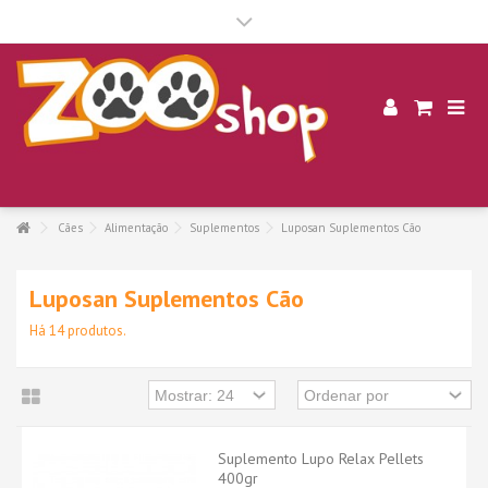
.
Cães
Alimentação
Suplementos
Luposan Suplementos Cão
Luposan Suplementos Cão
Há 14 produtos.
Suplemento Lupo Relax Pellets
400gr