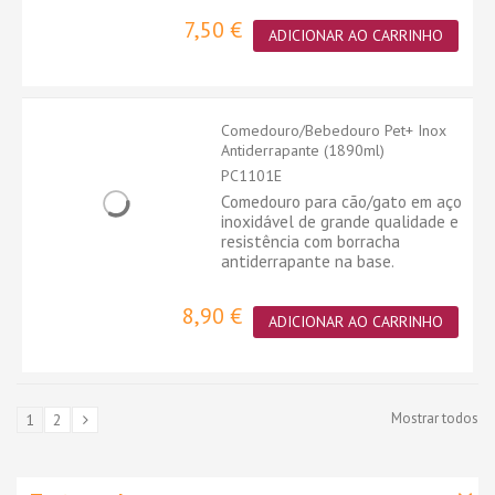
7,50 €
ADICIONAR AO CARRINHO
Comedouro/Bebedouro Pet+ Inox
Antiderrapante (1890ml)
PC1101E
Comedouro para cão/gato em aço
inoxidável de grande qualidade e
resistência com borracha
antiderrapante na base.
8,90 €
ADICIONAR AO CARRINHO
Mostrar todos
1
2