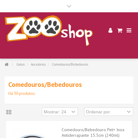
.
Gatos
Acessórios
Comedouros/Bebedouros
Comedouros/Bebedouros
Há 30 produtos.
Comedouro/Bebedouro Pet+ Inox
Antiderrapante 15.5cm (240ml)