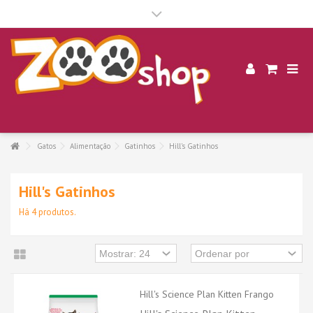
.
Gatos
Alimentação
Gatinhos
Hill's Gatinhos
Hill's Gatinhos
Há 4 produtos.
Hill's Science Plan Kitten Frango