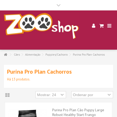
.
Cães
Alimentação
Puppies/Cachorro
Purina Pro Plan Cachorros
Purina Pro Plan Cachorros
Há 13 produtos.
Purina Pro Plan Cão Puppy Large
Robust Healthy Start Frango