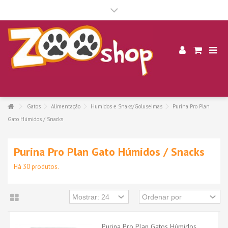
.
Gatos
Alimentação
Humidos e Snaks/Goluseimas
Purina Pro Plan
Gato Húmidos / Snacks
Purina Pro Plan Gato Húmidos / Snacks
Há 30 produtos.
Purina Pro Plan Gatos Húmidos