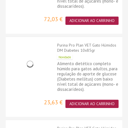
nível total de açúcares (mono- e
dissacarídeos).
72,03 €
ADICIONAR AO CARRINHO
Purina Pro Plan VET Gato Húmidos
DM Diabetes 10x85gr
Novidade
Alimento dietético completo
húmido para gatos adultos, para
regulação do aporte de glucose
(Diabetes mellitus) com baixo
nível total de açúcares (mono- e
dissacarídeos).
23,63 €
ADICIONAR AO CARRINHO