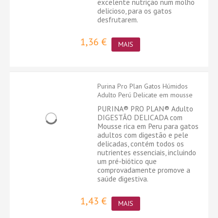
excelente nutrição num molho
delicioso, para os gatos
desfrutarem.
1,36 €
MAIS
Purina Pro Plan Gatos Húmidos
Adulto Perú Delicate em mousse
PURINA® PRO PLAN® Adulto
DIGESTÃO DELICADA com
Mousse rica em Peru para gatos
adultos com digestão e pele
delicadas, contém todos os
nutrientes essenciais, incluindo
um pré-biótico que
comprovadamente promove a
saúde digestiva.
1,43 €
MAIS