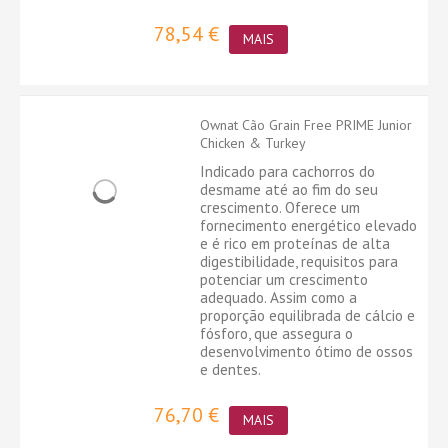
78,54 €
MAIS
Ownat Cão Grain Free PRIME Junior
Chicken & Turkey
Indicado para cachorros do
desmame até ao fim do seu
crescimento. Oferece um
fornecimento energético elevado
e é rico em proteínas de alta
digestibilidade, requisitos para
potenciar um crescimento
adequado. Assim como a
proporção equilibrada de cálcio e
fósforo, que assegura o
desenvolvimento ótimo de ossos
e dentes.
76,70 €
MAIS