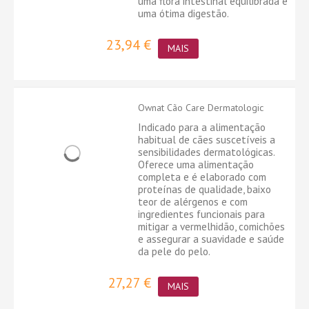
uma flora intestinal equilibrada e
uma ótima digestão.
23,94 €
MAIS
Ownat Cão Care Dermatologic
Indicado para a alimentação
habitual de cães suscetíveis a
sensibilidades dermatológicas.
Oferece uma alimentação
completa e é elaborado com
proteínas de qualidade, baixo
teor de alérgenos e com
ingredientes funcionais para
mitigar a vermelhidão, comichões
e assegurar a suavidade e saúde
da pele do pelo.
27,27 €
MAIS