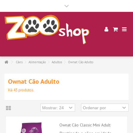
.
Cães
Alimentação
Adultos
Ownat Cão Adulto
Ownat Cão Adulto
Há 43 produtos.
Ownat Cão Classic Mini Adult