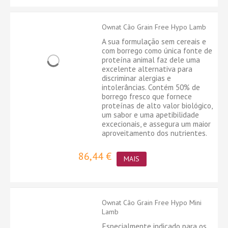
Ownat Cão Grain Free Hypo Lamb
A sua formulação sem cereais e
com borrego como única fonte de
proteína animal faz dele uma
excelente alternativa para
discriminar alergias e
intolerâncias. Contém 50% de
borrego fresco que fornece
proteínas de alto valor biológico,
um sabor e uma apetibilidade
excecionais, e assegura um maior
aproveitamento dos nutrientes.
86,44 €
MAIS
Ownat Cão Grain Free Hypo Mini
Lamb
Especialmente indicado para os