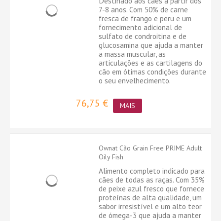
Destinado aos cães a partir dos
7-8 anos. Com 50% de carne
fresca de frango e peru e um
fornecimento adicional de
sulfato de condroitina e de
glucosamina que ajuda a manter
a massa muscular, as
articulações e as cartilagens do
cão em ótimas condições durante
o seu envelhecimento.
76,75 €
MAIS
Ownat Cão Grain Free PRIME Adult
Oily Fish
Alimento completo indicado para
cães de todas as raças. Com 35%
de peixe azul fresco que fornece
proteínas de alta qualidade, um
sabor irresistível e um alto teor
de ómega-3 que ajuda a manter