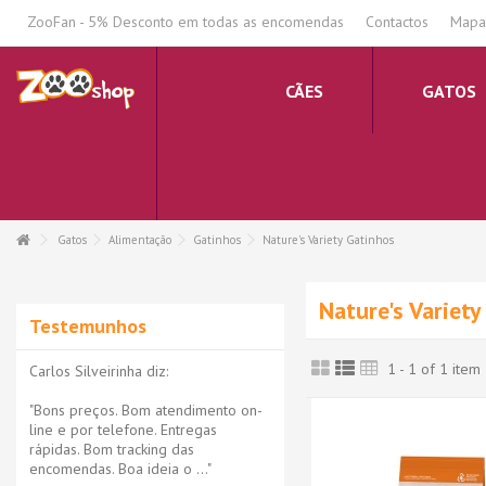
.
ZooFan - 5% Desconto em todas as encomendas
Contactos
Mapa 
CÃES
GATOS
Gatos
Alimentação
Gatinhos
Nature's Variety Gatinhos
Nature's Variet
Testemunhos
1 - 1 of 1 item
Carlos Silveirinha diz:
"Bons preços. Bom atendimento on-
line e por telefone. Entregas
rápidas. Bom tracking das
encomendas. Boa ideia o ..."