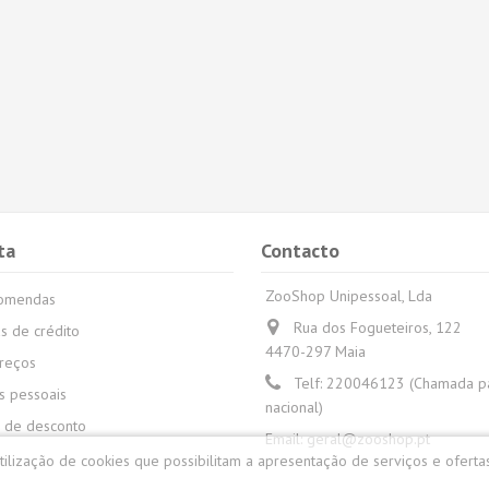
ta
Contacto
ZooShop Unipessoal, Lda
comendas
Rua dos Fogueteiros, 122
s de crédito
4470-297 Maia
reços
Telf:
220046123 (Chamada par
 pessoais
nacional)
 de desconto
Email:
geral@zooshop.pt
utilização de cookies que possibilitam a apresentação de serviços e oferta