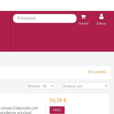
(vazio)
Entrar
Há 1 produto.
50,78 €
 cereais.Elaborado com
MAIS
grediente principal.