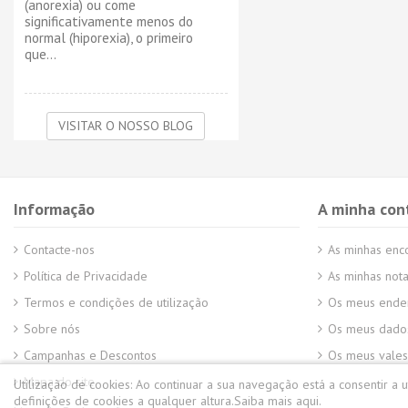
(anorexia) ou come
significativamente menos do
normal (hiporexia), o primeiro
que...
VISITAR O NOSSO BLOG
Informação
A minha con
Contacte-nos
As minhas en
Política de Privacidade
As minhas nota
Termos e condições de utilização
Os meus ende
Sobre nós
Os meus dados
Campanhas e Descontos
Os meus vales
Mapa do site
Utilização de cookies:
Ao continuar a sua navegação está a consentir a 
definições de cookies a qualquer altura.
Saiba mais aqui.