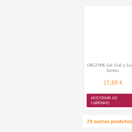
eixinhos
Óleo de Figado de Bacalhau
OROZYME Gel Oral c/ Es
805)
Trixie para Cães e Gatos -...
Dentes
TX2997
8,90 €
15,88 €
ADICIONAR AO
ADICIONAR AO
CARRINHO
CARRINHO
29 outros produtos