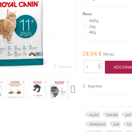
Peso:
400g
2kg
4Kg
28,04 €
IVA inc.
Expandir
ADICIONA
Imprimir
ração
barata
por
champion
pet
fo