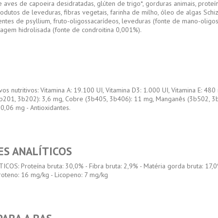
de aves de capoeira desidratadas, glúten de trigo*, gorduras animais, prote
produtos de leveduras, fibras vegetais, farinha de milho, óleo de algas Sc
entes de psyllium, fruto-oligossacarídeos, leveduras (fonte de mano-oligo
ilagem hidrolisada (fonte de condroitina 0,001%).
vos nutritivos: Vitamina A: 19.100 UI, Vitamina D3: 1.000 UI, Vitamina E: 480 
3b201, 3b202): 3,6 mg, Cobre (3b405, 3b406): 11 mg, Manganês (3b502, 3
0,06 mg - Antioxidantes.
ES ANALÍTICOS
: Proteína bruta: 30,0% - Fibra bruta: 2,9% - Matéria gorda bruta: 17,0% -
roteno: 16 mg/kg - Licopeno: 7 mg/kg