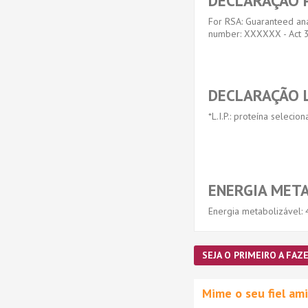
DECLARAÇÃO P
For RSA: Guaranteed anal
number: XXXXXX - Act 3
DECLARAÇÃO L.
*L.I.P.: proteína seleci
ENERGIA MET
Energia metabolizável: 
SEJA O PRIMEIRO A FAZE
Mime o seu fiel a