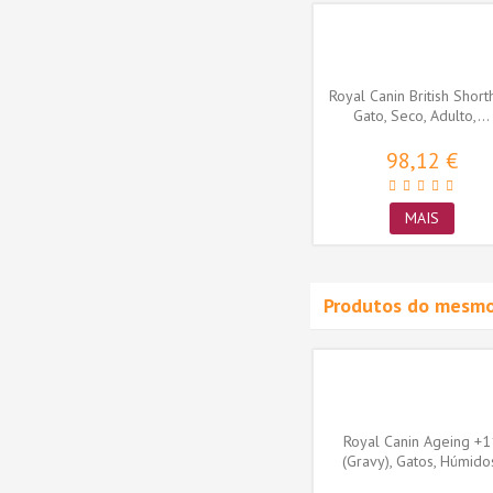
Weight
Royal Canin Ageing 15+, Gato,
Royal Canin British Shorth
ulto,...
Seco, Sénior, Alimento/Ração
Gato, Seco, Adulto,...
28,25 €
98,12 €
MAIS
MAIS
Produtos do mesmo
 Control
Royal Canin Appetite Control
Royal Canin Ageing +1
os,...
Care (Jelly), Gatos,...
(Gravy), Gatos, Húmido
Sénior,...