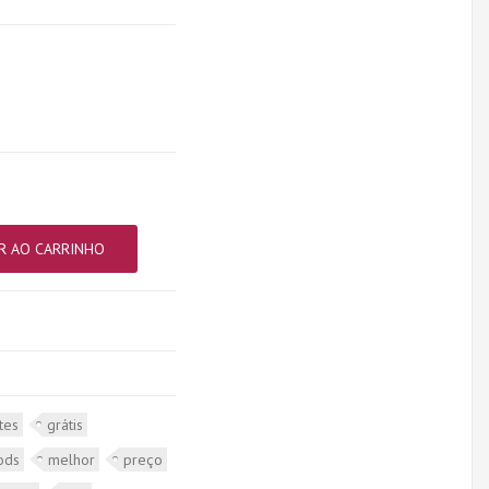
R AO CARRINHO
tes
grátis
ods
melhor
preço