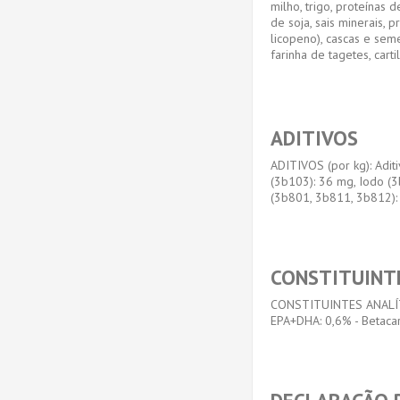
milho, trigo, proteínas 
de soja, sais minerais, 
licopeno), cascas e sem
farinha de tagetes, cart
ADITIVOS
ADITIVOS (por kg): Aditi
(3b103): 36 mg, Iodo (
(3b801, 3b811, 3b812): 
CONSTITUINT
CONSTITUINTES ANALÍTICOS
EPA+DHA: 0,6% - Betaca