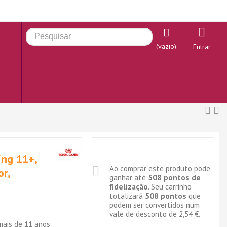
(vazio)
Entrar
ing 11+,
Ao comprar este produto pode
or,
ganhar até
508
pontos de
fidelização
. Seu carrinho
totalizará
508
pontos
que
podem ser convertidos num
vale de desconto de
2,54 €
.
mais de 11 anos