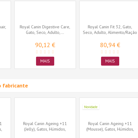
air,
Royal Canin Digestive Care,
Royal Canin Fit 32, Gato,
Gato, Seco, Adulto,...
Seco, Adulto, Alimento/Ração
90,12 €
80,94 €
MAIS
MAIS
 fabricante
Novidade
1
Royal Canin Ageing +11
Royal Canin Ageing +11
s,
(Jelly), Gatos, Húmidos,
(Mousse), Gatos, Húmidos,
Sénior,...
Sénior,...