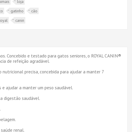
nimais
loja
to
gatinho
cão
royal
canin
s. Concebido e testado para gatos seniores, o ROYAL CANIN®
ia de refeição agradável.
utricional precisa, concebida para ajudar a manter 7
as e ajudar a manter um peso saudável.
ma digestão saudável.
.
 pelagem.
 saúde renal.