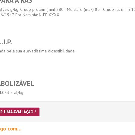
ARA A RAS
ysis g/kg: Crude protein (min) 280 - Moisture (max) 85 - Crude fat (min) 15
6/1947. For Namibia: N-FF XXXX.
I.P.
onada pela sua elevadíssima digestibilidade.
ABOLIZÁVEL
4.033 kcal/kg
R UMA AVALIAÇÃO !
migo com…