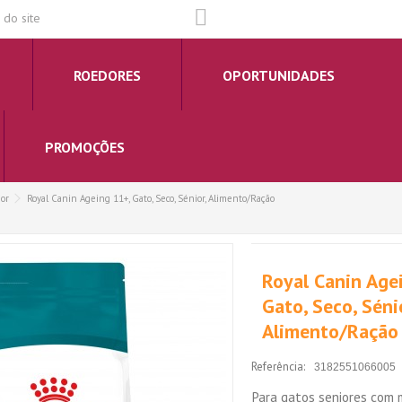
do site
ROEDORES
OPORTUNIDADES
PROMOÇÕES
ior
Royal Canin Ageing 11+, Gato, Seco, Sénior, Alimento/Ração
Royal Canin Age
Gato, Seco, Séni
Alimento/Ração
Referência:
3182551066005
Para gatos seniores com 