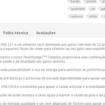
barato
comida
a
qualidade
cat
ga
cachorro
sénior
Folha técnica
Avaliações
G 11+ é um alimento seco destinado aos gatos com mais de 11 ano
croquetes fáceis de comer para oferecer ao seu gato uma experiênc
esenta o nosso HealthyAge7™ Complex, proporciona uma combinação n
a saúde e da vitalidade nos gatos seniores:
evada palatabilidade e rica em energia para satisfazer as preferênci
as pré-bióticas e proteínas de elevada digestibilidade para apoiar u
 EPA+DHA e condroitina para apoiar a saúde articular e a mobilidade
lusão de ácido linoleico e zinco ajuda a manter a saúde da pele e da
s de elevada qualidade e um teor adaptado de fósforo para apoiar a