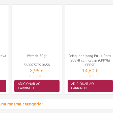
cova
WeMalt 50gr
Brinquedo Kong Pull a Partz
SUSHI com catnip (CPP9E)
5600757920658
CPP9E
8,95 €
14,60 €
ADICIONAR AO
ADICIONAR AO
CARRINHO
CARRINHO
 na mesma categoria: