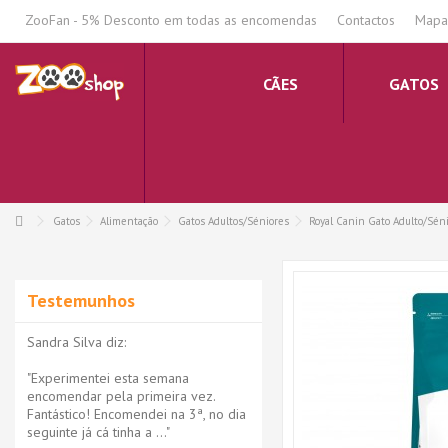
.
ZooFan - 5% Desconto em todas as encomendas
Contactos
Mapa 
CÃES
GATOS
Gatos
Alimentação
Gatos Adultos/Séniores
Royal Canin Gato Adulto/Sén
Testemunhos
Sandra Silva diz:
"Experimentei esta semana
encomendar pela primeira vez.
Fantástico! Encomendei na 3ª, no dia
seguinte já cá tinha a ..."