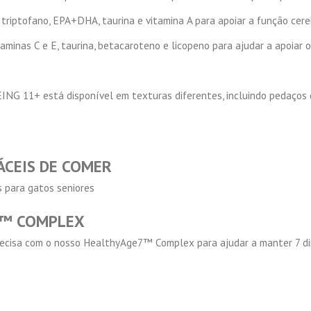
i triptofano, EPA+DHA, taurina e vitamina A para apoiar a função cereb
minas C e E, taurina, betacaroteno e licopeno para ajudar a apoiar o
G 11+ está disponível em texturas diferentes, incluindo pedaços c
ÁCEIS DE COMER
 para gatos seniores
7™ COMPLEX
precisa com o nosso HealthyAge7™ Complex para ajudar a manter 7 d