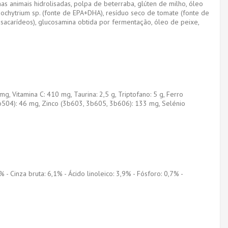
ínas animais hidrolisadas, polpa de beterraba, glúten de milho, óleo
hizochytrium sp. (fonte de EPA+DHA), resíduo seco de tomate (fonte de
ssacarídeos), glucosamina obtida por fermentação, óleo de peixe,
mg, Vitamina C: 410 mg, Taurina: 2,5 g, Triptofano: 5 g, Ferro
b504): 46 mg, Zinco (3b603, 3b605, 3b606): 133 mg, Selénio
 Cinza bruta: 6,1% - Ácido linoleico: 3,9% - Fósforo: 0,7% -