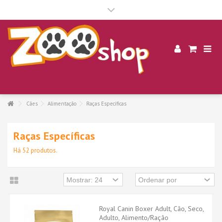
.
Cães
Alimentação
Raças Específicas
Raças Específicas
Há 52 produtos.
Royal Canin Boxer Adult, Cão, Seco,
Adulto, Alimento/Ração