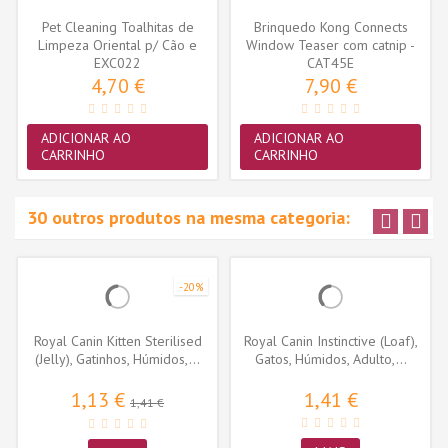
Pet Cleaning Toalhitas de
Brinquedo Kong Connects
Limpeza Oriental p/ Cão e
Window Teaser com catnip -
EXC022
Gato...
CAT45E
Cor...
4,70 €
7,90 €
ADICIONAR AO
ADICIONAR AO
CARRINHO
CARRINHO
30 outros produtos na mesma categoria:
-20%
Royal Canin Kitten Sterilised
Royal Canin Instinctive (Loaf),
(Jelly), Gatinhos, Húmidos,...
Gatos, Húmidos, Adulto,...
1,13 €
1,41 €
1,41 €