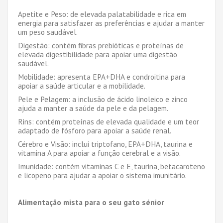
Apetite e Peso: de elevada palatabilidade e rica em
energia para satisfazer as prefer
ê
ncias e ajudar a manter
um peso saud
á
vel.
Digest
ã
o: cont
é
m fibras prebi
ó
ticas e prote
í
nas de
elevada digestibilidade para apoiar uma digest
ã
o
saud
á
vel.
Mobilidade: apresenta EPA+DHA e condroitina para
apoiar a sa
ú
de articular e a mobilidade.
Pele e Pelagem: a inclus
ã
o de
á
cido linoleico e zinco
ajuda a manter a sa
ú
de da pele e da pelagem.
Rins: cont
é
m prote
í
nas de elevada qualidade e um teor
adaptado de f
ó
sforo para apoiar a sa
ú
de renal.
C
é
rebro e Vis
ã
o: inclui triptofano, EPA+DHA, taurina e
vitamina A para apoiar a fun
çã
o cerebral e a vis
ã
o.
Imunidade: cont
é
m vitaminas C e E, taurina, betacaroteno
e licopeno para ajudar a apoiar o sistema imunit
á
rio.
Alimenta
çã
o mista para o seu gato s
é
nior