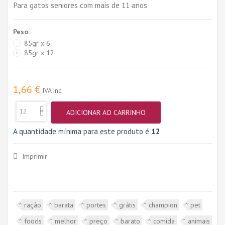
Para gatos seniores com mais de 11 anos
Peso:
85gr x 6
85gr x 12
1,66 €
IVA inc.
ADICIONAR AO CARRINHO
A quantidade mínima para este produto é
12
Imprimir
ração
barata
portes
grátis
champion
pet
foods
melhor
preço
barato
comida
animais