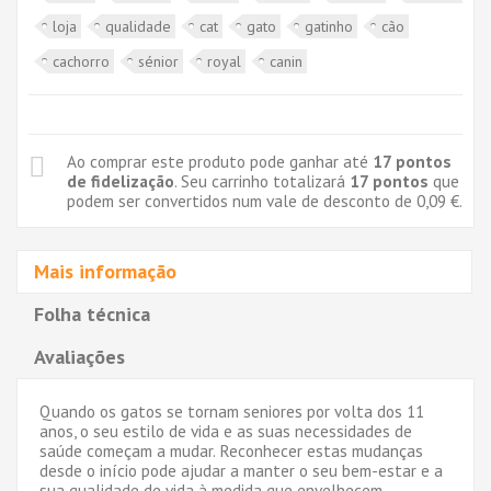
loja
qualidade
cat
gato
gatinho
cão
cachorro
sénior
royal
canin
Ao comprar este produto pode ganhar até
17
pontos
de fidelização
. Seu carrinho totalizará
17
pontos
que
podem ser convertidos num vale de desconto de
0,09 €
.
Mais informação
Folha técnica
Avaliações
Quando os gatos se tornam seniores por volta dos 11
anos, o seu estilo de vida e as suas necessidades de
sa
ú
de come
ç
am a mudar. Reconhecer estas mudan
ç
as
desde o in
í
cio pode ajudar a manter o seu bem-estar e a
sua qualidade de vida
à
medida que envelhecem.