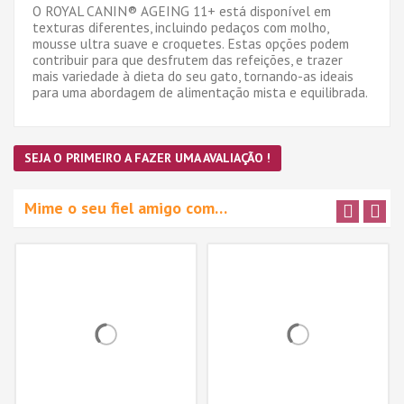
O ROYAL CANIN
®
AGEING 11+ est
á
dispon
í
vel em
texturas diferentes, incluindo peda
ç
os com molho,
mousse ultra suave e croquetes. Estas op
çõ
es podem
contribuir para que desfrutem das refei
çõ
es, e trazer
mais variedade
à
dieta do seu gato, tornando-as ideais
para uma abordagem de alimenta
çã
o mista e equilibrada.
SEJA O PRIMEIRO A FAZER UMA AVALIAÇÃO !
Mime o seu fiel amigo com…