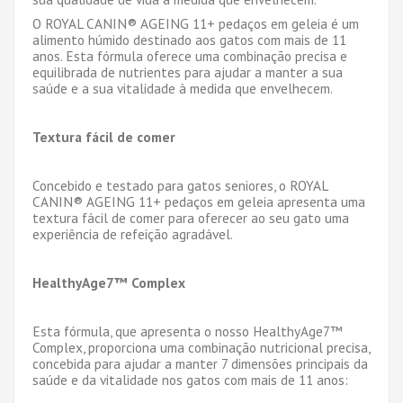
O ROYAL CANIN
®
AGEING 11+ peda
ç
os em geleia
é
um
alimento h
ú
mido destinado aos gatos com mais de 11
anos. Esta f
ó
rmula oferece uma combina
çã
o precisa e
equilibrada de nutrientes para ajudar a manter a sua
sa
ú
de e a sua vitalidade
à
medida que envelhecem.
Textura f
á
cil de comer
Concebido e testado para gatos seniores, o ROYAL
CANIN
®
AGEING 11+ peda
ç
os em geleia apresenta uma
textura f
á
cil de comer para oferecer ao seu gato uma
experi
ê
ncia de refei
çã
o agrad
á
vel.
HealthyAge7™ Complex
Esta f
ó
rmula, que apresenta o nosso HealthyAge7™
Complex, proporciona uma combina
çã
o nutricional precisa,
concebida para ajudar a manter 7 dimens
õ
es principais da
sa
ú
de e da vitalidade nos gatos com mais de 11 anos: