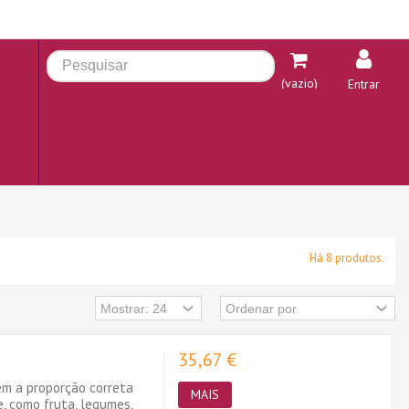
(vazio)
Entrar
Há 8 produtos.
35,67 €
ém a proporção correta
MAIS
e, como fruta, legumes,