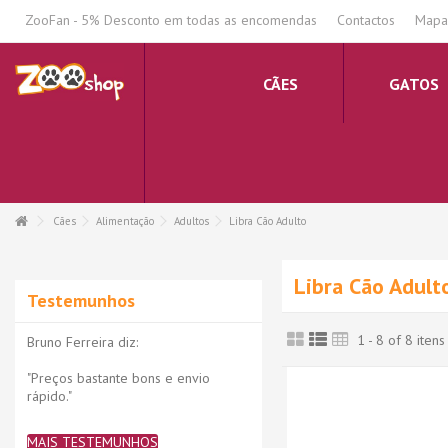
.
ZooFan - 5% Desconto em todas as encomendas
Contactos
Mapa 
CÃES
GATOS
Cães
Alimentação
Adultos
Libra Cão Adulto
Libra Cão Adult
Testemunhos
1 - 8 of 8 itens
Bruno Ferreira diz:
"Preços bastante bons e envio
rápido."
MAIS TESTEMUNHOS