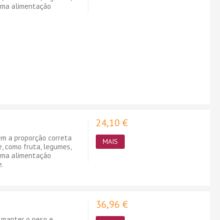
 uma alimentação
24,10 €
ém a proporção correta
MAIS
e, como fruta, legumes,
 uma alimentação
e.
36,96 €
a manter o peso e