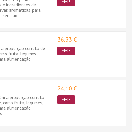
MAIS
s e ingredientes de
ervas aromáticas, para
o seu cão.
36,33 €
 a proporção correta de
MAIS
como fruta, legumes,
 uma alimentação
24,10 €
tém a proporção correta
MAIS
e, como fruta, legumes,
 uma alimentação
e.