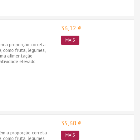
36,12 €
MAIS
ém a proporção correta
e, como fruta, legumes,
 uma alimentação
atividade elevado.
35,60 €
tém a proporção correta
MAIS
e, como fruta, legumes,