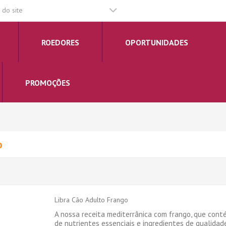
do site
ROEDORES
OPORTUNIDADES
PROMOÇÕES
o
Libra Cão Adulto Frango
A nossa receita mediterrânica com frango, que cont
de nutrientes essenciais e ingredientes de qualidad