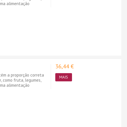
 uma alimentação
36,44 €
ntém a proporção correta
MAIS
e, como fruta, legumes,
 uma alimentação