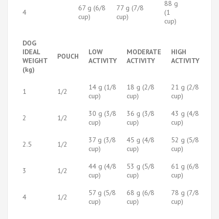
88 g
67 g (6/8
77 g (7/8
4
(1
cup)
cup)
cup)
DOG
IDEAL
LOW
MODERATE
HIGH
POUCH
WEIGHT
ACTIVITY
ACTIVITY
ACTIVITY
(kg)
14 g (1/8
18 g (2/8
21 g (2/8
1
1/2
cup)
cup)
cup)
30 g (3/8
36 g (3/8
43 g (4/8
2
1/2
cup)
cup)
cup)
37 g (3/8
45 g (4/8
52 g (5/8
2.5
1/2
cup)
cup)
cup)
44 g (4/8
53 g (5/8
61 g (6/8
3
1/2
cup)
cup)
cup)
57 g (5/8
68 g (6/8
78 g (7/8
4
1/2
cup)
cup)
cup)