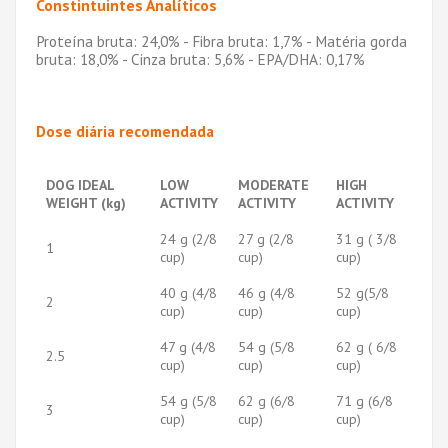
Constintuintes Analíticos
Proteína bruta: 24,0% - Fibra bruta: 1,7% - Matéria gorda
bruta: 18,0% - Cinza bruta: 5,6% - EPA/DHA: 0,17%
Dose diária recomendada
DOG IDEAL
LOW
MODERATE
HIGH
WEIGHT (kg)
ACTIVITY
ACTIVITY
ACTIVITY
24 g (2/8
27 g (2/8
31 g ( 3/8
1
cup)
cup)
cup)
40 g (4/8
46 g (4/8
52 g(5/8
2
cup)
cup)
cup)
47 g (4/8
54 g (5/8
62 g ( 6/8
2.5
cup)
cup)
cup)
54 g (5/8
62 g (6/8
71 g (6/8
3
cup)
cup)
cup)