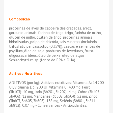
Composição
proteínas de aves de capoeira desidratadas, arroz,
gorduras animais, farinha de trigo, trigo, farinha de milho,
glúten de milho, glúten de trigo, proteínas animais
hidrolisadas, polpa de chicória, sais minerais (incluindo
trifosfato pentassódico (0,35%)), cascas e sementes de
psyllium, óleo de soja, produtos de leveduras, fruto-
oligossacarídeos, óleo de peixe, óleo de algas
Schizochytrium sp. (fonte de EPA e DHA).
Aditivos Nutritivos
ADITIVOS (por kg): Aditivos nutritivos: Vitamina A: 14.200
UI, Vitamina D3: 900 UI, Vitamina C: 400 mg, Ferro
(3b103): 40 mg, Iodo (3b201, 3b202): 4 mg, Cobre (3b405,
3b406): 12 mg, Manganês (3b502, 3b504): 52 mg, Zinco
(3b603, 3b605, 3b606): 138 mg, Selénio (3b801, 3b811,
3b812): 0,07 mg - Conservantes - Antioxidantes.