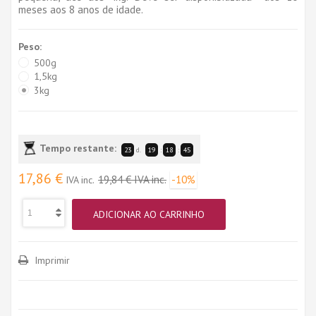
meses aos 8 anos de idade.
Peso:
500g
1,5kg
3kg
Tempo restante:
23
d.
19
:
18
:
45
17,86 €
19,84 €
IVA inc.
-10%
IVA inc.
ADICIONAR AO CARRINHO
Imprimir