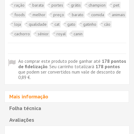
ração
barata
portes
grátis
champion
pet
foods
melhor
preço
barato
comida
animais
loja
qualidade
cat
gato
gatinho
cão
cachorro
sénior
royal
canin
Ao comprar este produto pode ganhar até
178
pontos
de fidelização
. Seu carrinho totalizará
178
pontos
que podem ser convertidos num vale de desconto de
0,89 €
.
Mais informação
Folha técnica
Avaliações