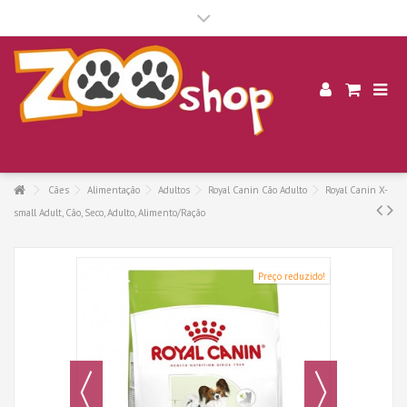
.
Cães
Alimentação
Adultos
Royal Canin Cão Adulto
Royal Canin X-
small Adult, Cão, Seco, Adulto, Alimento/Ração
Preço reduzido!