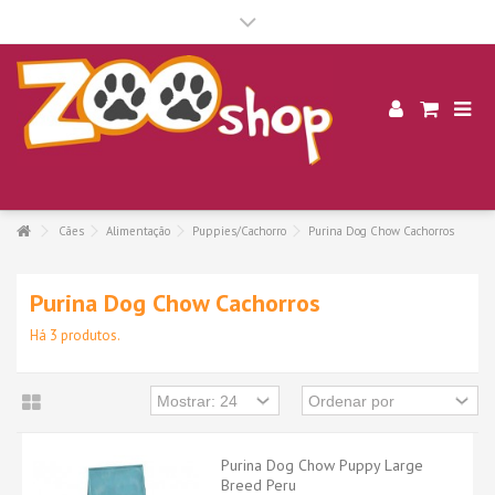
.
Cães
Alimentação
Puppies/Cachorro
Purina Dog Chow Cachorros
Purina Dog Chow Cachorros
Há 3 produtos.
Purina Dog Chow Puppy Large
Breed Peru