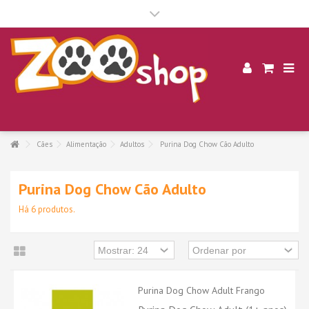
.
Cães
Alimentação
Adultos
Purina Dog Chow Cão Adulto
Purina Dog Chow Cão Adulto
Há 6 produtos.
Purina Dog Chow Adult Frango