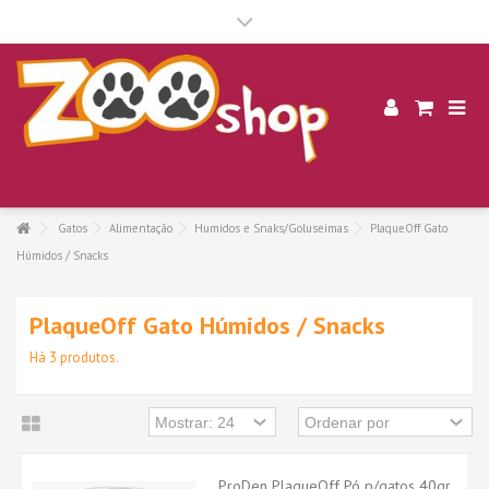
.
Gatos
Alimentação
Humidos e Snaks/Goluseimas
PlaqueOff Gato
Húmidos / Snacks
PlaqueOff Gato Húmidos / Snacks
Há 3 produtos.
ProDen PlaqueOff Pó p/gatos 40gr