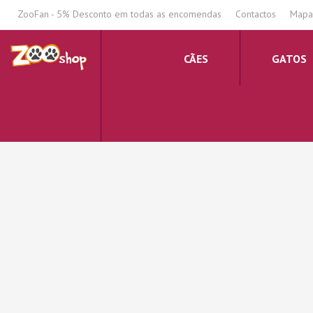
.
ZooFan - 5% Desconto em todas as encomendas
Contactos
Mapa 
CÃES
GATOS