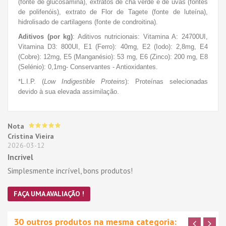
(fonte de glucosamina), extratos de chá verde e de uvas (fontes
de polifenóis), extrato de Flor de Tagete (fonte de luteína),
hidrolisado de cartilagens (fonte de condroitina).
Aditivos (por kg)
: Aditivos nutricionais: Vitamina A: 24700UI,
Vitamina D3: 800UI, E1 (Ferro): 40mg, E2 (Iodo): 2,8mg, E4
(Cobre): 12mg, E5 (Manganésio): 53 mg, E6 (Zinco): 200 mg, E8
(Selénio): 0,1mg- Conservantes - Antioxidantes.
*L.I.P. (
Low Indigestible Proteins
): Proteínas selecionadas
devido à sua elevada assimilação.
Nota
Cristina Vieira
2026-03-12
Incrivel
Simplesmente incrível, bons produtos!
FAÇA UMA AVALIAÇÃO !
30 outros produtos na mesma categoria: