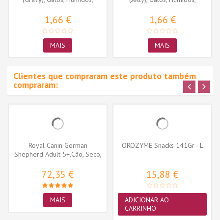
Sénior,...
Sénior,...
1,66 €
1,66 €
MAIS
MAIS
Clientes que compraram este produto também
compraram:
Royal Canin German
OROZYME Snacks 141Gr - L
Shepherd Adult 5+,Cão, Seco,
Sénior,...
72,35 €
15,88 €
MAIS
ADICIONAR AO
CARRINHO