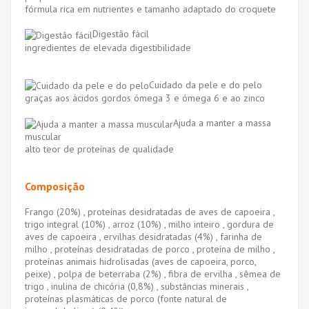
fórmula rica em nutrientes e tamanho adaptado do croquete
Digestão fácil
ingredientes de elevada digestibilidade
Cuidado da pele e do pelo
graças aos ácidos gordos ómega 3 e ómega 6 e ao zinco
Ajuda a manter a massa
muscular
alto teor de proteínas de qualidade
Composição
Frango (20%) , proteínas desidratadas de aves de capoeira ,
trigo integral (10%) , arroz (10%) , milho inteiro , gordura de
aves de capoeira , ervilhas desidratadas (4%) , farinha de
milho , proteínas desidratadas de porco , proteína de milho ,
proteínas animais hidrolisadas (aves de capoeira, porco,
peixe) , polpa de beterraba (2%) , fibra de ervilha , sêmea de
trigo , inulina de chicória (0,8%) , substâncias minerais ,
proteínas plasmáticas de porco (fonte natural de