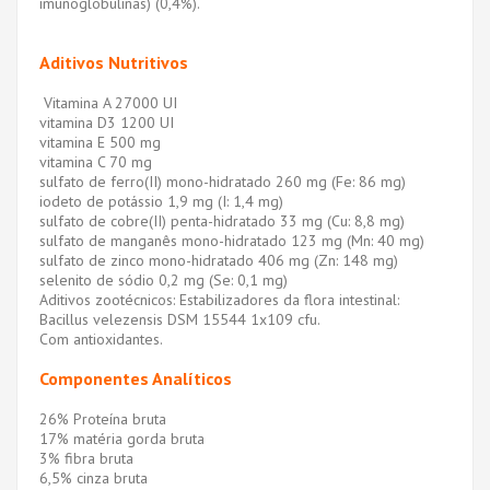
imunoglobulinas) (0,4%).
Aditivos Nutritivos
Vitamina A 27000 UI
vitamina D3 1200 UI
vitamina E 500 mg
vitamina C 70 mg
sulfato de ferro(II) mono-hidratado 260 mg (Fe: 86 mg)
iodeto de potássio 1,9 mg (I: 1,4 mg)
sulfato de cobre(II) penta-hidratado 33 mg (Cu: 8,8 mg)
sulfato de manganês mono-hidratado 123 mg (Mn: 40 mg)
sulfato de zinco mono-hidratado 406 mg (Zn: 148 mg)
selenito de sódio 0,2 mg (Se: 0,1 mg)
Aditivos zootécnicos: Estabilizadores da flora intestinal:
Bacillus velezensis DSM 15544 1x109 cfu.
Com antioxidantes.
Componentes Analíticos
26% Proteína bruta
17% matéria gorda bruta
3% fibra bruta
6,5% cinza bruta