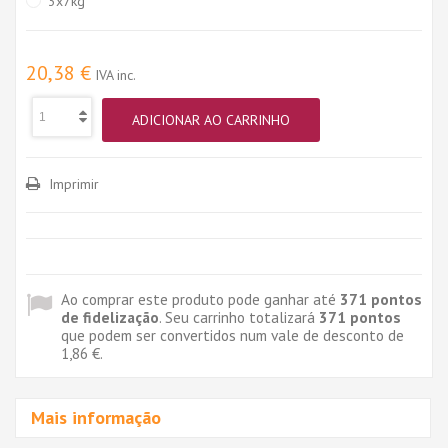
3x7kg
20,38 €
IVA inc.
ADICIONAR AO CARRINHO
Imprimir
Ao comprar este produto pode ganhar até
371
pontos
de fidelização
. Seu carrinho totalizará
371
pontos
que podem ser convertidos num vale de desconto de
1,86 €
.
Mais informação