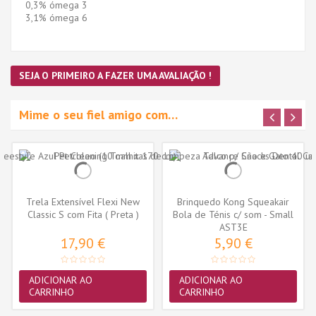
0,3% ómega 3
3,1% ómega 6
SEJA O PRIMEIRO A FAZER UMA AVALIAÇÃO !
Mime o seu fiel amigo com…
Trela Extensível Flexi New
Brinquedo Kong Squeakair
Classic S com Fita ( Preta )
Bola de Ténis c/ som - Small
AST3E
-...
17,90 €
5,90 €
ADICIONAR AO
ADICIONAR AO
CARRINHO
CARRINHO