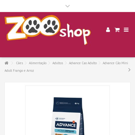
.
Cães
Alimentação
Adultos
Advance Cao Adulto
Advance Cão Mini
Adult Frango e Arroz