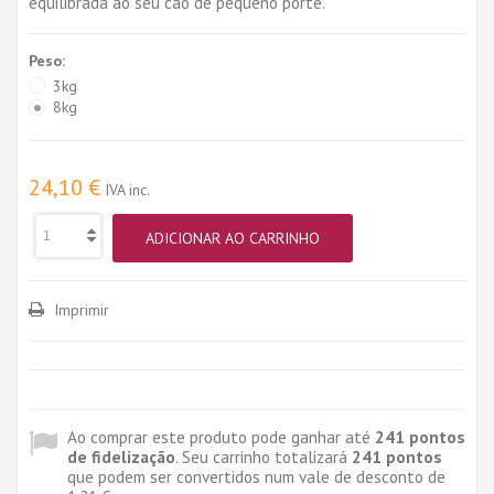
equilibrada ao seu cão de pequeno porte.
Peso:
3kg
8kg
24,10 €
IVA inc.
ADICIONAR AO CARRINHO
Imprimir
Ao comprar este produto pode ganhar até
241
pontos
de fidelização
. Seu carrinho totalizará
241
pontos
que podem ser convertidos num vale de desconto de