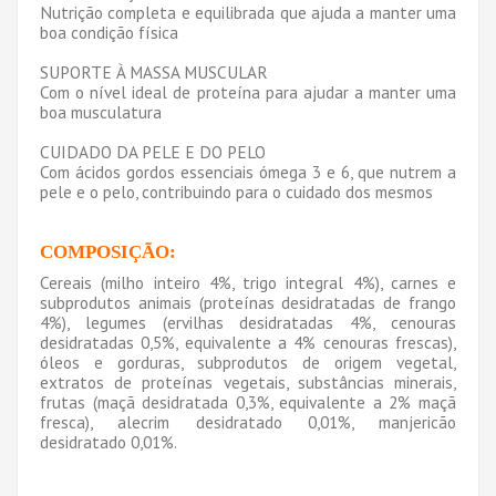
Nutrição completa e equilibrada que ajuda a manter uma
boa condição física
SUPORTE À MASSA MUSCULAR
Com o nível ideal de proteína para ajudar a manter uma
boa musculatura
CUIDADO DA PELE E DO PELO
Com ácidos gordos essenciais ómega 3 e 6, que nutrem a
pele e o pelo, contribuindo para o cuidado dos mesmos
COMPOSIÇÃO
:
Cereais (milho inteiro 4%, trigo integral 4%), carnes e
subprodutos animais (proteínas desidratadas de frango
4%), legumes (ervilhas desidratadas 4%, cenouras
desidratadas 0,5%, equivalente a 4% cenouras frescas),
óleos e gorduras, subprodutos de origem vegetal,
extratos de proteínas vegetais, substâncias minerais,
frutas (maçã desidratada 0,3%, equivalente a 2% maçã
fresca), alecrim desidratado 0,01%, manjericão
desidratado 0,01%.