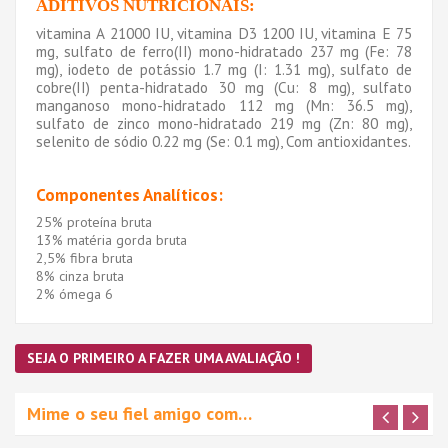
ADITIVOS NUTRICIONAIS:
vitamina A 21000 IU, vitamina D3 1200 IU, vitamina E 75
mg, sulfato de ferro(II) mono-hidratado 237 mg (Fe: 78
mg), iodeto de potássio 1.7 mg (I: 1.31 mg), sulfato de
cobre(II) penta-hidratado 30 mg (Cu: 8 mg), sulfato
manganoso mono-hidratado 112 mg (Mn: 36.5 mg),
sulfato de zinco mono-hidratado 219 mg (Zn: 80 mg),
selenito de sódio 0.22 mg (Se: 0.1 mg), Com antioxidantes.
Componentes Analíticos:
25% proteína bruta
13% matéria gorda bruta
2,5% fibra bruta
8% cinza bruta
2% ómega 6
SEJA O PRIMEIRO A FAZER UMA AVALIAÇÃO !
Mime o seu fiel amigo com…