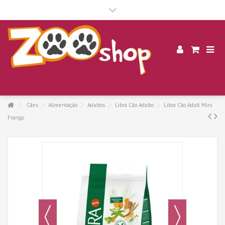
.
Cães
Alimentação
Adultos
Libra Cão Adulto
Libra Cão Adult Mini
Frango