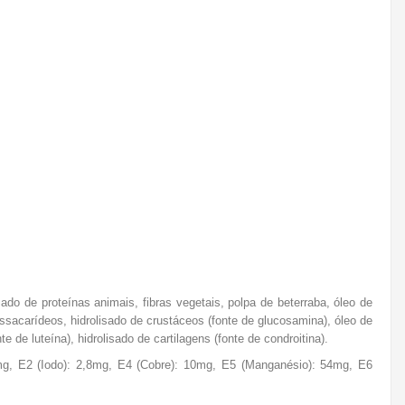
isado de proteínas animais, fibras vegetais, polpa de beterraba, óleo de
gossacarídeos, hidrolisado de crustáceos (fonte de glucosamina), óleo de
e de luteína), hidrolisado de cartilagens (fonte de condroitina).
41mg, E2 (Iodo): 2,8mg, E4 (Cobre): 10mg, E5 (Manganésio): 54mg, E6