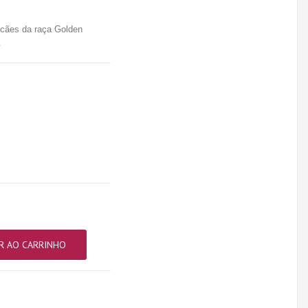
 cães da raça Golden
.
R AO CARRINHO