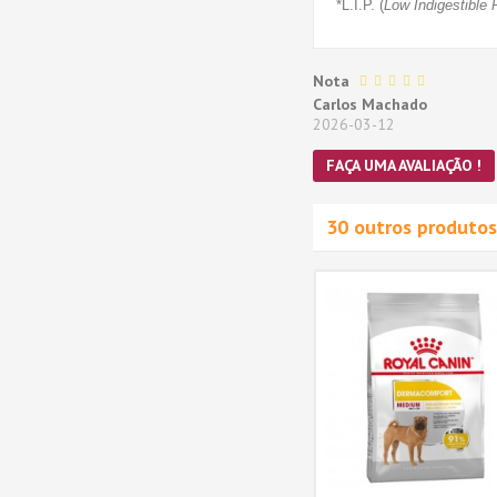
*L.I.P. (
Low Indigestible 
Nota
Carlos Machado
2026-03-12
FAÇA UMA AVALIAÇÃO !
30 outros produtos
 Adult,
Royal Canin Cocker Adult,
to,
Cão, Seco, Adulto,
ão
Alimento/Ração
69,77 €
MAIS