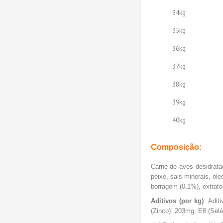
34kg
35kg
36kg
37kg
38kg
39kg
40kg
Composição:
Carne de aves desidratada
peixe, sais minerais, ól
borragem (0,1%), extratos
Aditivos (por kg)
: Adit
(Zinco): 203mg, E8 (Selé