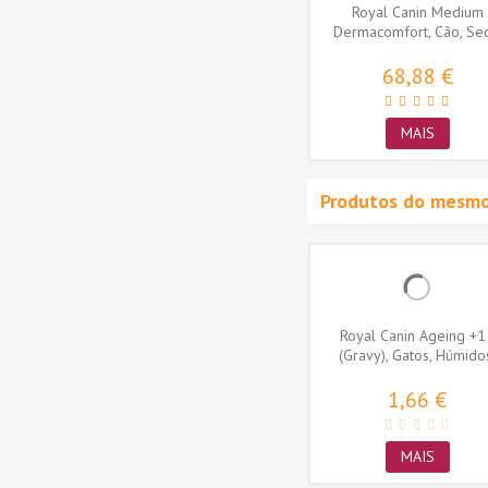
Royal Canin Medium
Dermacomfort, Cão, Sec
Adulto,...
68,88 €
MAIS
Produtos do mesmo
 Control
Royal Canin Appetite Control
Royal Canin Ageing +1
os,...
Care (Jelly), Gatos,...
(Gravy), Gatos, Húmido
Sénior,...
1,50 €
1,66 €
MAIS
MAIS