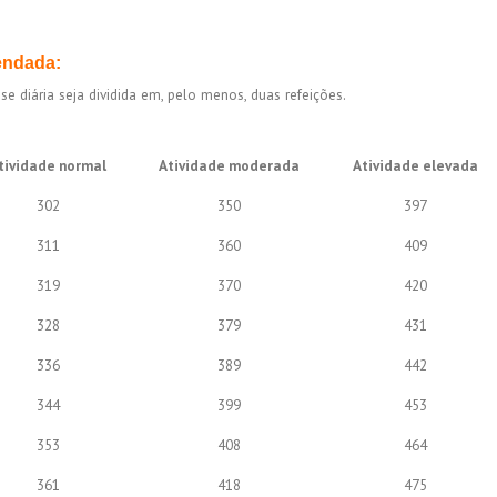
endada:
diária seja dividida em, pelo menos, duas refeições.
tividade normal
Atividade moderada
Atividade elevada
302
350
397
311
360
409
319
370
420
328
379
431
336
389
442
344
399
453
353
408
464
361
418
475