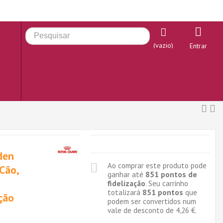
(vazio)
Entrar
den
Ao comprar este produto pode
 Cão,
ganhar até
851
pontos de
fidelização
. Seu carrinho
totalizará
851
pontos
que
ção
podem ser convertidos num
vale de desconto de
4,26 €
.