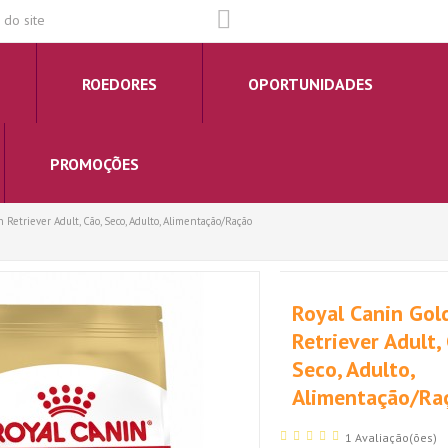
do site
ROEDORES
OPORTUNIDADES
PROMOÇÕES
 Retriever Adult, Cão, Seco, Adulto, Alimentação/Ração
Royal Canin Gol
Retriever Adult,
Seco, Adulto,
Alimentação/Ra
1 Avaliação(ões)