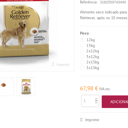
Referência:
3182550743440
Alimento seco indicado para
Retriever, após os 15 meses
Peso:
12kg
15kg
2x12kg
3x12kg
2x15kg
Expandir
3x15kg
67,98 €
IVA inc.
ADICIONA
Imprimir