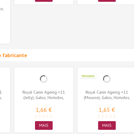
o,
 fabricante
Novidade
1
Royal Canin Ageing +11
Royal Canin Ageing +11
s,
(Jelly), Gatos, Húmidos,
(Mousse), Gatos, Húmidos,
Sénior,...
Sénior,...
1,66 €
1,65 €
MAIS
MAIS