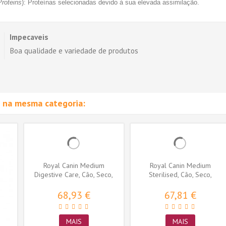
Proteins
): Proteínas selecionadas devido à sua elevada assimilação.
Impecaveis
Boa qualidade e variedade de produtos
 na mesma categoria:
Royal Canin Medium
Royal Canin Medium
Digestive Care, Cão, Seco,
Sterilised, Cão, Seco,
Adulto,...
Adulto,...
68,93 €
67,81 €
MAIS
MAIS