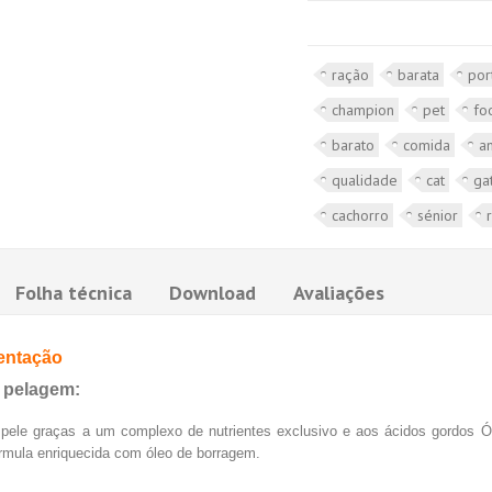
ração
barata
por
champion
pet
fo
barato
comida
a
qualidade
cat
ga
cachorro
sénior
Folha técnica
Download
Avaliações
mentação
a pelagem:
da pele graças a um complexo de nutrientes exclusivo e aos ácidos gordo
mula enriquecida com óleo de borragem.