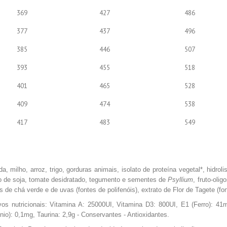
369
427
486
377
437
496
385
446
507
393
455
518
401
465
528
409
474
538
417
483
549
, milho, arroz, trigo, gorduras animais, isolato de proteína vegetal*, hidrol
eo de soja, tomate desidratado, tegumento e sementes de
Psyllium
, fruto-oli
 de chá verde e de uvas (fontes de polifenóis), extrato de Flor de Tagete (font
ivos nutricionais: Vitamina A: 25000UI, Vitamina D3: 800UI, E1 (Ferro): 
nio): 0,1mg, Taurina: 2,9g - Conservantes - Antioxidantes.