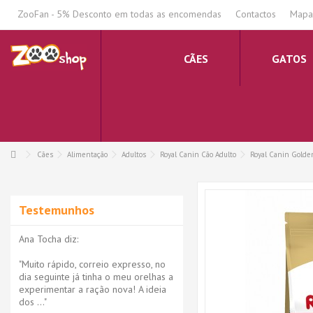
.
ZooFan - 5% Desconto em todas as encomendas
Contactos
Mapa 
CÃES
GATOS
Cães
Alimentação
Adultos
Royal Canin Cão Adulto
Royal Canin Golden
Testemunhos
Ana Tocha diz:
"Muito rápido, correio expresso, no
dia seguinte já tinha o meu orelhas a
experimentar a ração nova! A ideia
dos ..."