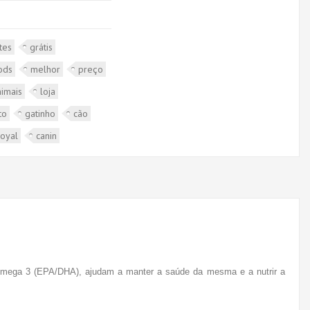
tes
grátis
ods
melhor
preço
nimais
loja
to
gatinho
cão
royal
canin
s Ómega 3 (EPA/DHA), ajudam a manter a saúde da mesma e a nutrir a