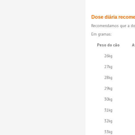
Dose diária recom
Recomendamos que a dose 
Em gramas:
Peso do cão
A
26kg
27kg
28kg
29kg
30kg
31kg
32kg
33kg