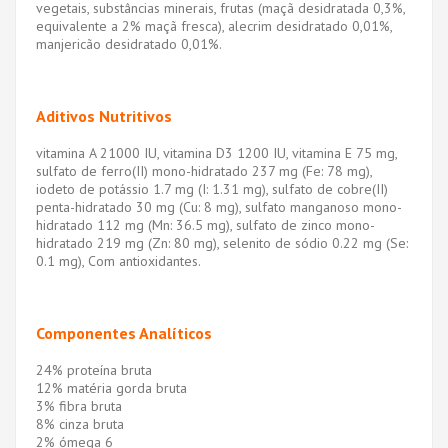
vegetais, substâncias minerais, frutas (maçã desidratada 0,3%,
equivalente a 2% maçã fresca), alecrim desidratado 0,01%,
manjericão desidratado 0,01%.
Aditivos Nutritivos
vitamina A 21000 IU, vitamina D3 1200 IU, vitamina E 75 mg,
sulfato de ferro(II) mono-hidratado 237 mg (Fe: 78 mg),
iodeto de potássio 1.7 mg (I: 1.31 mg), sulfato de cobre(II)
penta-hidratado 30 mg (Cu: 8 mg), sulfato manganoso mono-
hidratado 112 mg (Mn: 36.5 mg), sulfato de zinco mono-
hidratado 219 mg (Zn: 80 mg), selenito de sódio 0.22 mg (Se:
0.1 mg), Com antioxidantes.
Componentes Analíticos
24% proteína bruta
12% matéria gorda bruta
3% fibra bruta
8% cinza bruta
2% ómega 6