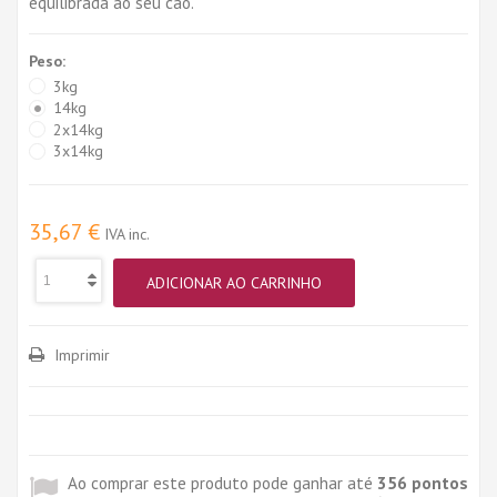
equilibrada ao seu cão.
Peso:
3kg
14kg
2x14kg
3x14kg
35,67 €
IVA inc.
ADICIONAR AO CARRINHO
Imprimir
Ao comprar este produto pode ganhar até
356
pontos