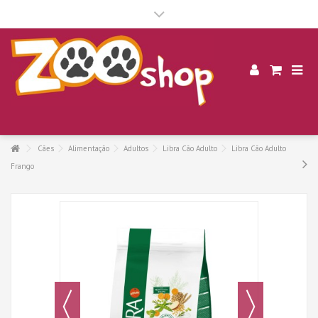
.
Cães
Alimentação
Adultos
Libra Cão Adulto
Libra Cão Adulto
Frango