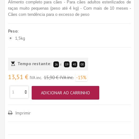
Alimento completo para cães - Para cães adultos esterilizados de
raças muito pequenas (peso até 4 kg) - Com mais de 10 meses -
Cães com tendência para o excesso de peso
Peso:
1,5kg
Tempo restante:
26
d.
19
:
44
:
59
13,51 €
15,90 €
IVA inc.
-15%
IVA inc.
ADICIONAR AO CARRINHO
Imprimir