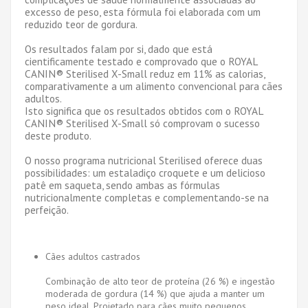
excesso de peso, esta fórmula foi elaborada com um
reduzido teor de gordura.
Os resultados falam por si, dado que está
cientificamente testado e comprovado que o ROYAL
CANIN® Sterilised X-Small reduz em 11% as calorias,
comparativamente a um alimento convencional para cães
adultos.
Isto significa que os resultados obtidos com o ROYAL
CANIN® Sterilised X-Small só comprovam o sucesso
deste produto.
O nosso programa nutricional Sterilised oferece duas
possibilidades: um estaladiço croquete e um delicioso
patê em saqueta, sendo ambas as fórmulas
nutricionalmente completas e complementando-se na
perfeição.
Cães adultos castrados
Combinação de alto teor de proteína (26 %) e ingestão
moderada de gordura (14 %) que ajuda a manter um
peso ideal. Projetado para cães muito pequenos