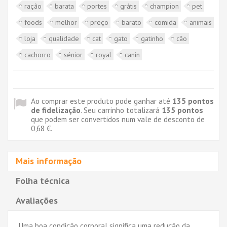
ração
barata
portes
grátis
champion
pet
foods
melhor
preço
barato
comida
animais
loja
qualidade
cat
gato
gatinho
cão
cachorro
sénior
royal
canin
Ao comprar este produto pode ganhar até
135
pontos
de fidelização
. Seu carrinho totalizará
135
pontos
que podem ser convertidos num vale de desconto de
0,68 €
.
Mais informação
Folha técnica
Avaliações
Uma boa condição corporal significa uma redução da