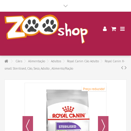
.
Cães
Alimentação
Adultos
Royal Canin Cão Adulto
Royal Canin X-
small Sterilised, Cão, Seco, Adulto , Alimento/Ração
Preço reduzido!