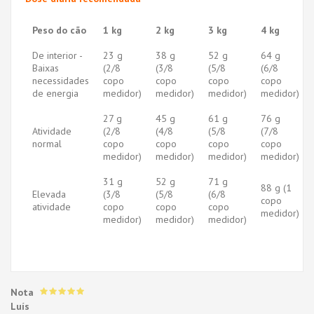
Peso do cão
1 kg
2 kg
3 kg
4 kg
De interior -
23 g
38 g
52 g
64 g
Baixas
(2/8
(3/8
(5/8
(6/8
necessidades
copo
copo
copo
copo
de energia
medidor)
medidor)
medidor)
medidor)
27 g
45 g
61 g
76 g
Atividade
(2/8
(4/8
(5/8
(7/8
normal
copo
copo
copo
copo
medidor)
medidor)
medidor)
medidor)
31 g
52 g
71 g
88 g (1
Elevada
(3/8
(5/8
(6/8
copo
atividade
copo
copo
copo
medidor)
medidor)
medidor)
medidor)
Nota
Luís