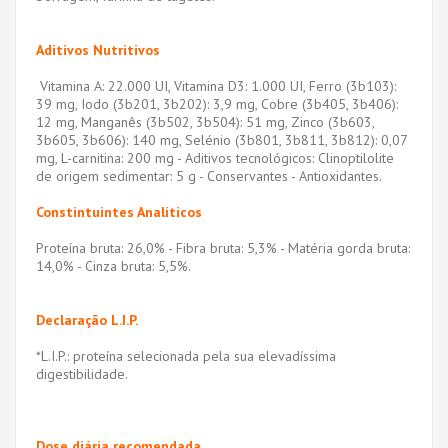
Aditivos Nutritivos
Vitamina A: 22.000 UI, Vitamina D3: 1.000 UI, Ferro (3b103):
39 mg, Iodo (3b201, 3b202): 3,9 mg, Cobre (3b405, 3b406):
12 mg, Manganês (3b502, 3b504): 51 mg, Zinco (3b603,
3b605, 3b606): 140 mg, Selénio (3b801, 3b811, 3b812): 0,07
mg, L-carnitina: 200 mg - Aditivos tecnológicos: Clinoptilolite
de origem sedimentar: 5 g - Conservantes - Antioxidantes.
Constintuintes Analíticos
Proteína bruta: 26,0% - Fibra bruta: 5,3% - Matéria gorda bruta:
14,0% - Cinza bruta: 5,5%.
Declaração L.I.P.
*L.I.P.: proteína selecionada pela sua elevadíssima
digestibilidade.
Dose diária recomendada