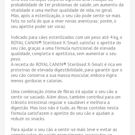
probabilidade de ter problemas de saúde, um aumento da
vitalidade e uma melhor qualidade de vida, no geral.
Mas, após a esterilização, o seu cão pode sentir-se mais
feliz no sofá do que a viver novas aventuras; porém, o
seu apetite poder ser voraz.
Indicado para cães esterilizados com um peso até 4 kg, o
ROYAL CANIN® Sterilised X-Small satisfaz o apetite do
seu cão, graças a uma fórmula nutricional de elevada
qualidade, completa e apetitosa, sem aumentar o seu
peso.
A receita do ROYAL CANIN® Sterilised X-Small é rica em
proteínas de elevada digestibilidade, para garantir que o
seu cão conserva a sua massa muscular, embora ingira
menos gorduras e calorias.
Uma combinação ótima de fibras irá ajudar o seu cão a
sentir-se saciado. Além disso, também contribui para um
trânsito intestinal regular e saudável e melhora a
digestão. Mas isso não é tudo, as fibras contidas nesta
fórmula satisfazem o apetite do seu cão e ajudam a
reduzir os snacks.
Para ajudar o seu cão a sentir-se mais leve e evitar as
complicações de saúde normalmente associadas ao