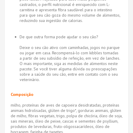
castrados, o perfil nutricional é enriquecido com L-
carnitina e apresenta fibra saudável para o intestino
para que seu cão goza do mesmo volume de alimentos,
reduzindo sua ingestão de calorias.
De que outra forma pode ajudar o seu cão?
Deixe o seu cão ativo com caminhadas, jogos no parque
ou jogar em casa. Recompensá-lo com kibbles tomadas
a partir de seu subsídio de refeição, em vez de lanches.
O mais importante, siga as medidas de alimentos neste
pacote. Se você tiver alguma dúvida ou preocupações
sobre a saúde do seu cão, entre em contato com o seu
veterinário.
Composição
milho, proteínas de aves de capoeira desidratadas, proteínas
animais hidrolisadas, glúten de trigo*, gorduras animais, glúten
de milho, fibras vegetais, trigo, polpa de chicória, óleo de soja,
sais minerais, óleo de peixe, cascas e sementes de psyllium,
produtos de leveduras, fruto-oligossacarídeos, óleo de
borragem, farinha de tagetes.