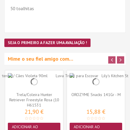
50 toalhitas
SEJA O PRIMEIRO A FAZER UMA AVALIAÇÃO !
Mime o seu fiel amigo com…
Trela/Coleira Hunter
OROZYME Snacks 141Gr - M
Retriever Freestyle Rosa (10
H61531
mm x...
21,90 €
15,88 €
ADICIONAR AO
ADICIONAR AO