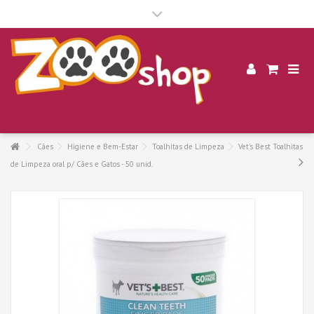
.
Cães
Higiene e Bem-Estar
Toalhitas de Limpeza
Vet's Best Toalhitas
de Limpeza oral p/ Cães e Gatos - 50 unid.