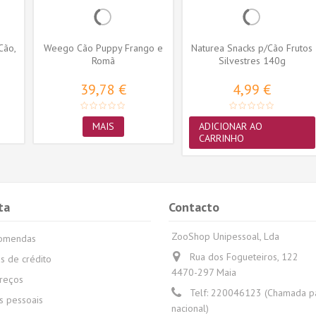
Cão,
Weego Cão Puppy Frango e
Naturea Snacks p/Cão Frutos
Romã
Silvestres 140g
39,78 €
4,99 €
MAIS
ADICIONAR AO
CARRINHO
ta
Contacto
ZooShop Unipessoal, Lda
comendas
Rua dos Fogueteiros, 122
s de crédito
4470-297 Maia
reços
Telf:
220046123 (Chamada par
 pessoais
nacional)