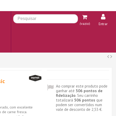
(vazio)
Entrar
ic
Ao comprar este produto pode
ganhar até
506
pontos de
fidelização
. Seu carrinho
totalizará
506
pontos
que
podem ser convertidos num
brado, com excelente
vale de desconto de
2,53 €
.
 de carne fresca.