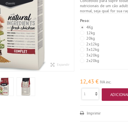
Concebido para suprir toda
nutricionais de um cão adul
normal, seja qual for sua r
Peso:
4Kg
12kg
20kg
2x12kg
3x12kg
3x20kg
2x20kg
Expandir
12,43 €
IVA inc.
ADICIONA
Imprimir