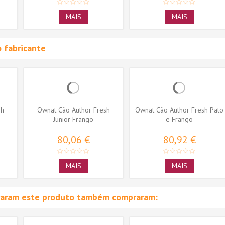
MAIS
MAIS
 fabricante
sh
Ownat Cão Author Fresh
Ownat Cão Author Fresh Pato
Junior Frango
e Frango
80,06 €
80,92 €
MAIS
MAIS
raram este produto também compraram: