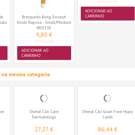
ADICIONAR AO
CARRINHO
de
Brinquedo Kong Scrunch
Gato
Knots Raposa - Small/Medium
(NKS31E)
NKS31E
9,80 €
ADICIONAR AO
CARRINHO
 na mesma categoria:
ive
Ownat Cão Care
Ownat Cão Grain Free Hypo
Dermatologic
Lamb
27,27 €
86,44 €