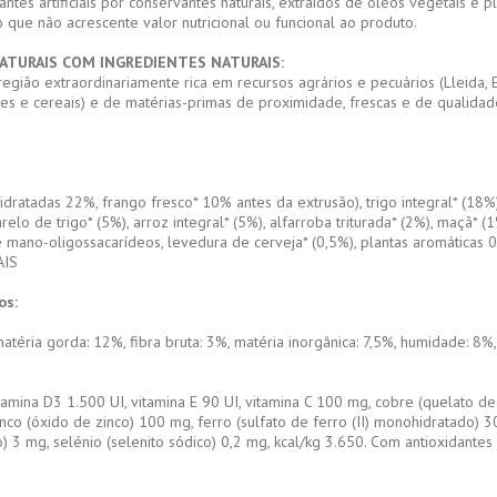
ntes artificiais por conservantes naturais, extraídos de óleos vegetais e p
o que não acrescente valor nutricional ou funcional ao produto.
ATURAIS COM INGREDIENTES NATURAIS:
egião extraordinariamente rica em recursos agrários e pecuários (Lleida, 
mes e cereais) e de matérias-primas de proximidade, frescas e de qualidade
ratadas 22%, frango fresco* 10% antes da extrusão), trigo integral* (18%),
 farelo de trigo* (5%), arroz integral* (5%), alfarroba triturada* (2%), maçã
 mano-oligossacarídeos, levedura de cerveja* (0,5%), plantas aromáticas 0,
AIS
os:
atéria gorda: 12%, fibra bruta: 3%, matéria inorgânica: 7,5%, humidade: 8%, 
itamina D3 1.500 UI, vitamina E 90 UI, vitamina C 100 mg, cobre (quelato d
inco (óxido de zinco) 100 mg, ferro (sulfato de ferro (II) monohidratado) 
) 3 mg, selénio (selenito sódico) 0,2 mg, kcal/kg 3.650. Com antioxidantes 