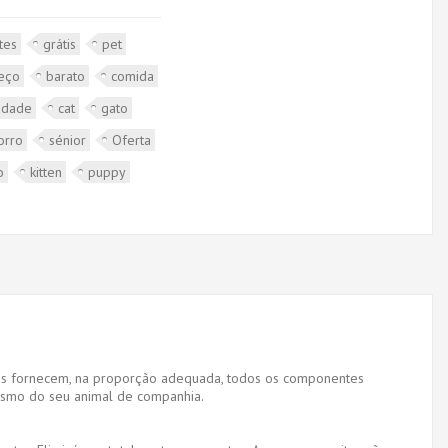
tes
grátis
pet
eço
barato
comida
idade
cat
gato
orro
sénior
Oferta
o
kitten
puppy
adas fornecem, na proporção adequada, todos os componentes
nismo do seu animal de companhia.