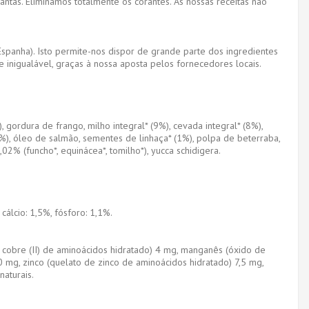
lantas. Eliminámos totalmente os corantes. As nossas receitas não
Espanha). Isto permite-nos dispor de grande parte dos ingredientes
 inigualável, graças à nossa aposta pelos fornecedores locais.
 gordura de frango, milho integral* (9%), cevada integral* (8%),
* (1%), óleo de salmão, sementes de linhaça* (1%), polpa de beterraba,
02% (funcho*, equinácea*, tomilho*), yucca schidigera.
cálcio: 1,5%, fósforo: 1,1%.
e cobre (II) de aminoácidos hidratado) 4 mg, manganês (óxido de
30 mg, zinco (quelato de zinco de aminoácidos hidratado) 7,5 mg,
naturais.