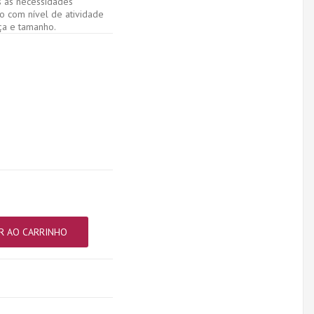
s as necessidades
to com nível de atividade
aça e tamanho.
R AO CARRINHO