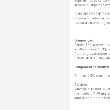
Substituímos os conserva
incluem qualquer aditiv
COM INGREDIENTES N
Estamos situados numa r
essenciais (carne, legu
Composição:
Carnes 32% (carnes desid
ervilhas inteiras* (5%),
fruto-oligossacarídeos e
*INGREDIENTES NATUR
Componentes analític
Proteína: 25%, teor de m
Aditivos:
Vitamina A 18.000 UI, v
manganês (II)) 38 mg, z
iodo (iodeto de potássio