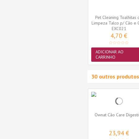
ie Dog
MY DOG CHEWZ Cão Snack
Pet Cleaning Toalhitas 
 300g
Pau de Oliveira - Tamanho
Limpeza Talco p/ Cão e 
EXC373
L...
EXC021
35...
7,90 €
4,70 €
ADICIONAR AO
ADICIONAR AO
CARRINHO
CARRINHO
30 outros produtos
 Monop
Ownat Cão Classic Monop
Ownat Cão Care Digest
Salmão
55,81 €
23,94 €