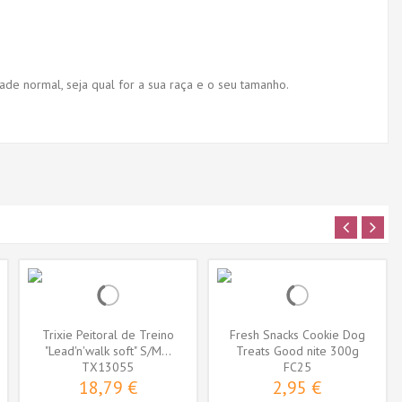
ade normal, seja qual for a sua raça e o seu tamanho.
Trixie Peitoral de Treino
Fresh Snacks Cookie Dog
"Lead'n'walk soft" S/M...
Treats Good nite 300g
TX13055
FC25
18,79 €
2,95 €