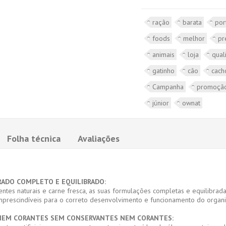
ração
barata
por
foods
melhor
pr
animais
loja
qual
gatinho
cão
cach
Campanha
promoçã
júnior
ownat
Folha técnica
Avaliações
RADO COMPLETO E EQUILIBRADO:
entes naturais e carne fresca, as suas formulações completas e equilibr
, imprescindíveis para o correto desenvolvimento e funcionamento do orga
NEM CORANTES SEM CONSERVANTES NEM CORANTES: