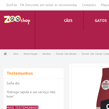
.
ZooFan - 5% Desconto em todas as encomendas
Contactos
Mapa 
CÃES
GATOS
Cães
Alimentação
Adultos
Ownat Cão Adulto
Ownat Cão Classic Com
Testemunhos
Sofia diz:
"Entrega rapida e um serviço mto
bom."
MAIS TESTEMUNHOS