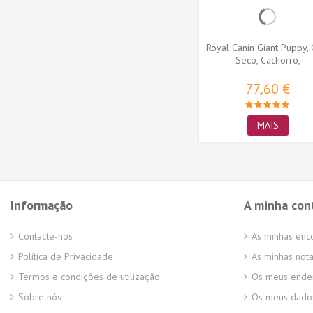
o Adulto
Ownat Gato Care Renal
Royal Canin Giant Puppy, 
Care
Seco, Cachorro,
Alimento/Ração
27,09 €
77,60 €
MAIS
MAIS
Informação
A minha con
Contacte-nos
As minhas en
Política de Privacidade
As minhas nota
Termos e condições de utilização
Os meus ende
Sobre nós
Os meus dados