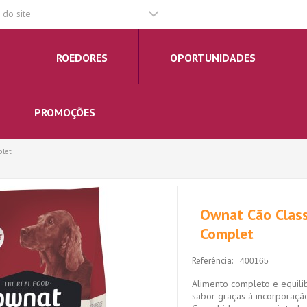
do site
ROEDORES
OPORTUNIDADES
PROMOÇÕES
plet
Ownat Cão Class
Complet
Referência:
400165
Alimento completo e equili
sabor graças à incorporação