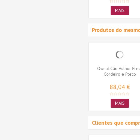
MAIS
MAIS
Produtos do mesmo
eight
Ownat Cão Classic Duck
Ownat Cão Author Fre
Cordeiro e Porco
42,00 €
88,04 €
MAIS
MAIS
Clientes que comp