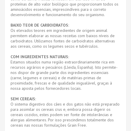
proteínas de alto valor biológico que proporcionam todos os
aminoácidos essenciais, imprescindíveis para o correto
desenvolvimento e funcionamento do seu organismo.
BAIXO TEOR DE CARBOIDRATOS:
Os elevados teores em ingredientes de origem animal
permitem elaborar as nossas receitas com baixos níveis de
carboidratos. Utilizamos fontes de carboidratos alternativas
aos cereais, como os legumes secos e tubérculos.
COM INGREDIENTES NATURAIS:
Estamos situados numa região extraordinariamente rica em
recursos agrários e pecuários (Lleida, Espanha). Isto permite-
nos dispor de grande parte dos ingredientes essenciais
(carne, legumes e cereais) e de matérias-primas de
proximidade, frescas e de qualidade inigualável, graças à
nossa aposta pelos fornecedores locais.
SEM CEREAIS:
O sistema digestivo dos cães e dos gatos não está preparado
para assimilar os cereais crus e, embora possa digerir os
cereais cozidos, estes podem ser fonte de intolerâncias e
alergias alimentares. Por isso prescindimos totalmente dos
cereais nas nossas formulações Grain Free.