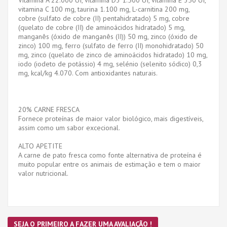
vitamina C 100 mg, taurina 1.100 mg, L-carnitina 200 mg,
cobre (sulfato de cobre (II) pentahidratado) 5 mg, cobre
(quelato de cobre (II) de aminoácidos hidratado) 5 mg,
manganês (óxido de manganês (II)) 50 mg, zinco (óxido de
zinco) 100 mg, ferro (sulfato de ferro (II) monohidratado) 50
mg, zinco (quelato de zinco de aminoácidos hidratado) 10 mg,
iodo (iodeto de potássio) 4 mg, selénio (selenito sódico) 0,3
mg, kcal/kg 4.070. Com antioxidantes naturais.
20% CARNE FRESCA
Fornece proteínas de maior valor biológico, mais digestíveis,
assim como um sabor excecional.
ALTO APETITE
A carne de pato fresca como fonte alternativa de proteína é
muito popular entre os animais de estimação e tem o maior
valor nutricional.
SEJA O PRIMEIRO A FAZER UMA AVALIAÇÃO !