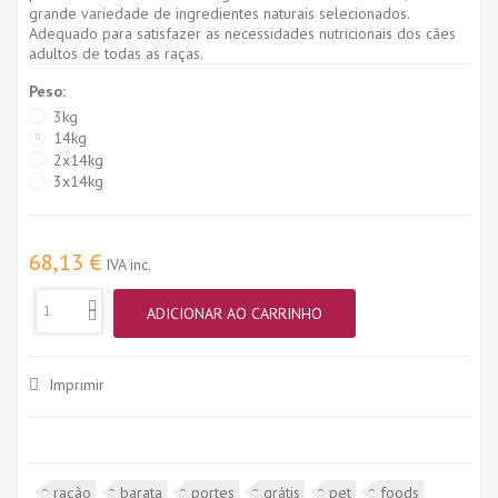
grande variedade de ingredientes naturais selecionados.
Adequado para satisfazer as necessidades nutricionais dos cães
adultos de todas as raças.
Peso:
3kg
14kg
2x14kg
3x14kg
68,13 €
IVA inc.
ADICIONAR AO CARRINHO
Imprimir
ração
barata
portes
grátis
pet
foods