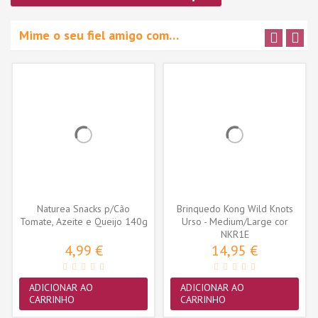
Mime o seu fiel amigo com…
Naturea Snacks p/Cão
Brinquedo Kong Wild Knots
Tomate, Azeite e Queijo 140g
Urso - Medium/Large cor
sortida...
NKR1E
4,99 €
14,95 €
ADICIONAR AO
ADICIONAR AO
CARRINHO
CARRINHO