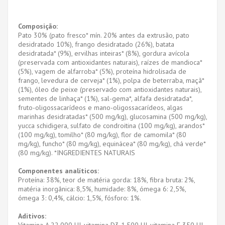
Composição:
Pato 30% (pato fresco* mín. 20% antes da extrusão, pato
desidratado 10%), frango desidratado (26%), batata
desidratada* (9%), ervilhas inteiras* (8%), gordura avícola
(preservada com antioxidantes naturais), raízes de mandioca*
(5%), vagem de alfarroba* (5%), proteína hidrolisada de
frango, levedura de cerveja* (1%), polpa de beterraba, maçã*
(1%), óleo de peixe (preservado com antioxidantes naturais),
sementes de linhaça* (1%), sal-gema*, alfafa desidratada*,
fruto-oligossacarídeos e mano-oligossacarídeos, algas
marinhas desidratadas* (500 mg/kg), glucosamina (500 mg/kg),
yucca schidigera, sulfato de condroitina (100 mg/kg), arandos*
(100 mg/kg), tomilho* (80 mg/kg), flor de camomila* (80
mg/kg), funcho* (80 mg/kg), equinácea* (80 mg/kg), chá verde*
(80 mg/kg). *INGREDIENTES NATURAIS
Componentes analíticos:
Proteína: 38%, teor de matéria gorda: 18%, fibra bruta: 2%,
matéria inorgânica: 8,5%, humidade: 8%, ómega 6: 2,5%,
ómega 3: 0,4%, cálcio: 1,5%, fósforo: 1%.
Aditivos:
Vitamina A 22.000 UI, vitamina D3 1.500 UI, vitamina E 350 UI,