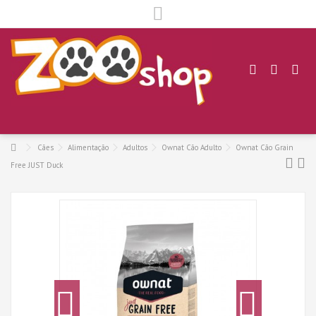
.
Cães
Alimentação
Adultos
Ownat Cão Adulto
Ownat Cão Grain
Free JUST Duck