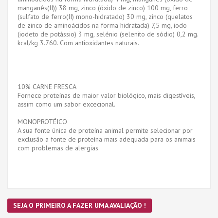
manganês(II)) 38 mg, zinco (óxido de zinco) 100 mg, ferro
(sulfato de ferro(II) mono-hidratado) 30 mg, zinco (quelatos
de zinco de aminoácidos na forma hidratada) 7,5 mg, iodo
(iodeto de potássio) 3 mg, selénio (selenito de sódio) 0,2 mg.
kcal/kg 3.760. Com antioxidantes naturais.
10% CARNE FRESCA
Fornece proteínas de maior valor biológico, mais digestíveis,
assim como um sabor excecional.
MONOPROTÉICO
A sua fonte única de proteína animal permite selecionar por
exclusão a fonte de proteína mais adequada para os animais
com problemas de alergias.
SEJA O PRIMEIRO A FAZER UMA AVALIAÇÃO !