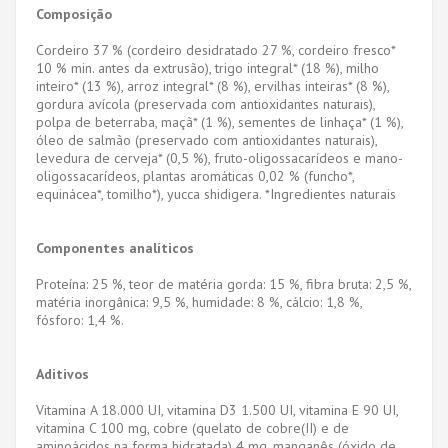
Composição
Cordeiro 37 % (cordeiro desidratado 27 %, cordeiro fresco*
10 % min. antes da extrusão), trigo integral* (18 %), milho
inteiro* (13 %), arroz integral* (8 %), ervilhas inteiras* (8 %),
gordura avícola (preservada com antioxidantes naturais),
polpa de beterraba, maçã* (1 %), sementes de linhaça* (1 %),
óleo de salmão (preservado com antioxidantes naturais),
levedura de cerveja* (0,5 %), fruto-oligossacarídeos e mano-
oligossacarídeos, plantas aromáticas 0,02 % (funcho*,
equinácea*, tomilho*), yucca shidigera. *Ingredientes naturais
Componentes analíticos
Proteína: 25 %, teor de matéria gorda: 15 %, fibra bruta: 2,5 %,
matéria inorgânica: 9,5 %, humidade: 8 %, cálcio: 1,8 %,
fósforo: 1,4 %.
Aditivos
Vitamina A 18.000 UI, vitamina D3 1.500 UI, vitamina E 90 UI,
vitamina C 100 mg, cobre (quelato de cobre(II) e de
aminoácidos na forma hidratada) 4 mg, manganês (óxido de