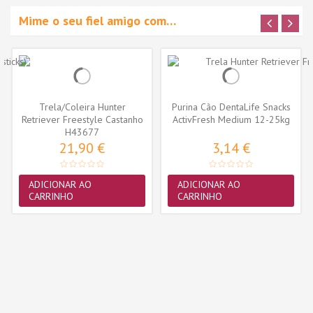
Mime o seu fiel amigo com…
Trela/Coleira Hunter
Purina Cão DentaLife Snacks
Retriever Freestyle Castanho
ActivFresh Medium 12-25kg
Escuro...
H43677
(5...
21,90 €
3,14 €
ADICIONAR AO
ADICIONAR AO
CARRINHO
CARRINHO