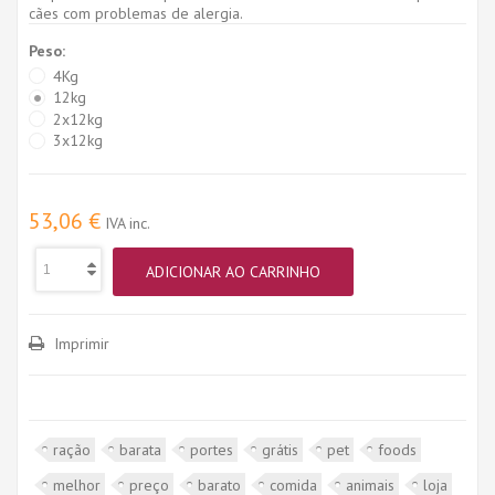
cães com problemas de alergia.
Peso:
4Kg
12kg
2x12kg
3x12kg
53,06 €
IVA inc.
ADICIONAR AO CARRINHO
Imprimir
ração
barata
portes
grátis
pet
foods
melhor
preço
barato
comida
animais
loja