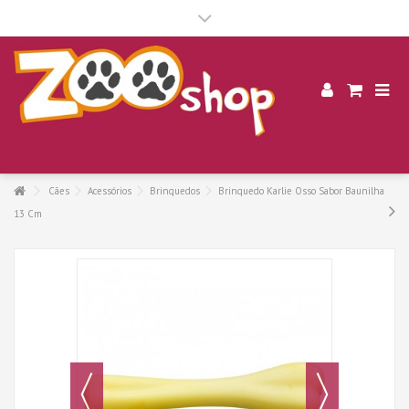
.
Cães
Acessórios
Brinquedos
Brinquedo Karlie Osso Sabor Baunilha
13 Cm