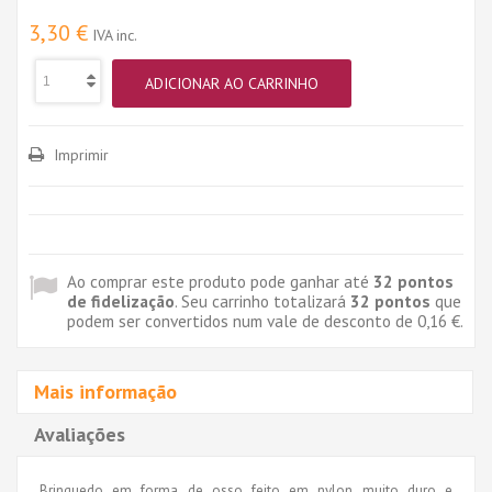
3,30 €
IVA inc.
ADICIONAR AO CARRINHO
Imprimir
Ao comprar este produto pode ganhar até
32
pontos
de fidelização
. Seu carrinho totalizará
32
pontos
que
podem ser convertidos num vale de desconto de
0,16 €
.
Mais informação
Avaliações
Brinquedo em forma de osso feito em nylon muito duro e