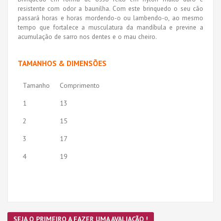
resistente com odor a baunilha. Com este brinquedo o seu cão
passará horas e horas mordendo-o ou lambendo-o, ao mesmo
tempo que fortalece a musculatura da mandíbula e previne a
acumulação de sarro nos dentes e o mau cheiro.
TAMANHOS & DIMENSÕES
Tamanho
Comprimento
1
13
2
15
3
17
4
19
SEJA O PRIMEIRO A FAZER UMA AVALIAÇÃO !