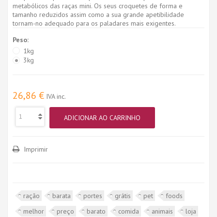
metabólicos das raças mini. Os seus croquetes de forma e
tamanho reduzidos assim como a sua grande apetibilidade
tornam-no adequado para os paladares mais exigentes.
Peso:
1kg
3kg
26,86 €
IVA inc.
ADICIONAR AO CARRINHO
Imprimir
ração
barata
portes
grátis
pet
foods
melhor
preço
barato
comida
animais
loja