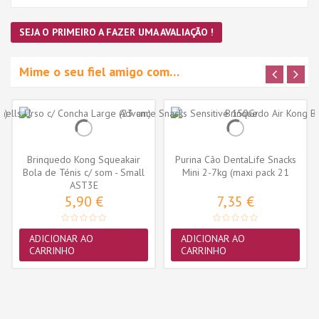
SEJA O PRIMEIRO A FAZER UMA AVALIAÇÃO !
Mime o seu fiel amigo com…
Brinquedo Kong Squeakair
Purina Cão DentaLife Snacks
Bola de Ténis c/ som - Small
Mini 2-7kg (maxi pack 21
AST3E
-...
sticks)
5,90 €
7,35 €
ADICIONAR AO
ADICIONAR AO
CARRINHO
CARRINHO