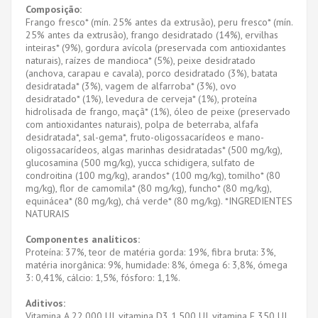
Composição:
Frango fresco* (mín. 25% antes da extrusão), peru fresco* (mín.
25% antes da extrusão), frango desidratado (14%), ervilhas
inteiras* (9%), gordura avícola (preservada com antioxidantes
naturais), raízes de mandioca* (5%), peixe desidratado
(anchova, carapau e cavala), porco desidratado (3%), batata
desidratada* (3%), vagem de alfarroba* (3%), ovo
desidratado* (1%), levedura de cerveja* (1%), proteína
hidrolisada de frango, maçã* (1%), óleo de peixe (preservado
com antioxidantes naturais), polpa de beterraba, alfafa
desidratada*, sal-gema*, fruto-oligossacarídeos e mano-
oligossacarídeos, algas marinhas desidratadas* (500 mg/kg),
glucosamina (500 mg/kg), yucca schidigera, sulfato de
condroitina (100 mg/kg), arandos* (100 mg/kg), tomilho* (80
mg/kg), flor de camomila* (80 mg/kg), funcho* (80 mg/kg),
equinácea* (80 mg/kg), chá verde* (80 mg/kg). *INGREDIENTES
NATURAIS
Componentes analíticos:
Proteína: 37%, teor de matéria gorda: 19%, fibra bruta: 3%,
matéria inorgânica: 9%, humidade: 8%, ómega 6: 3,8%, ómega
3: 0,41%, cálcio: 1,5%, fósforo: 1,1%.
Aditivos:
Vitamina A 22.000 UI, vitamina D3 1.500 UI, vitamina E 350 UI,