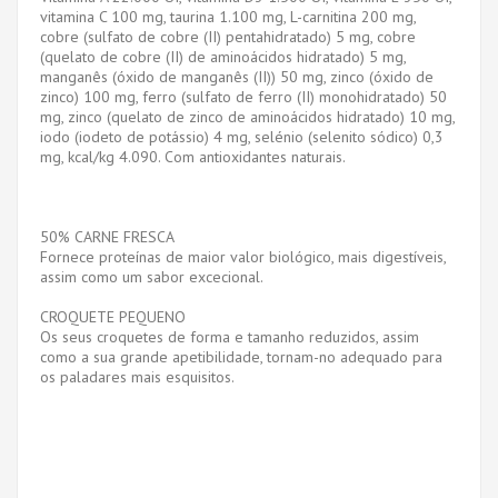
vitamina C 100 mg, taurina 1.100 mg, L-carnitina 200 mg,
cobre (sulfato de cobre (II) pentahidratado) 5 mg, cobre
(quelato de cobre (II) de aminoácidos hidratado) 5 mg,
manganês (óxido de manganês (II)) 50 mg, zinco (óxido de
zinco) 100 mg, ferro (sulfato de ferro (II) monohidratado) 50
mg, zinco (quelato de zinco de aminoácidos hidratado) 10 mg,
iodo (iodeto de potássio) 4 mg, selénio (selenito sódico) 0,3
mg, kcal/kg 4.090. Com antioxidantes naturais.
50% CARNE FRESCA
Fornece proteínas de maior valor biológico, mais digestíveis,
assim como um sabor excecional.
CROQUETE PEQUENO
Os seus croquetes de forma e tamanho reduzidos, assim
como a sua grande apetibilidade, tornam-no adequado para
os paladares mais esquisitos.