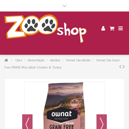
.
Cães
Alimentação
Adultos
Ownat Cão Adulto
Ownat Cão Grain
Free PRIME Mini Adult Chicken & Turkey