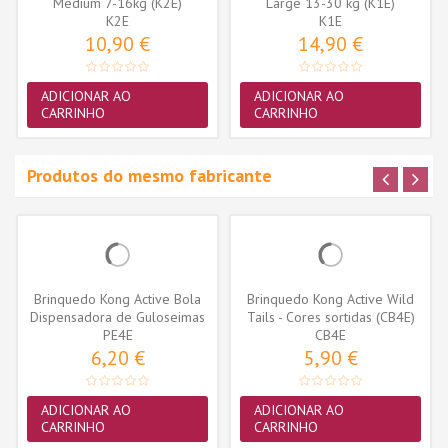
Medium 7-16kg (K2E)
Large 13-30 kg (K1E)
K2E
K1E
10,90 €
14,90 €
ADICIONAR AO
ADICIONAR AO
CARRINHO
CARRINHO
Produtos do mesmo fabricante
Brinquedo Kong Active Bola
Brinquedo Kong Active Wild
Dispensadora de Guloseimas
Tails - Cores sortidas (CB4E)
(PE4E)
PE4E
CB4E
6,20 €
5,90 €
ADICIONAR AO
ADICIONAR AO
CARRINHO
CARRINHO