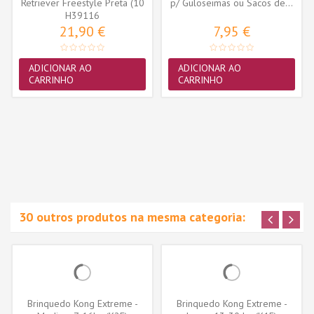
Retriever Freestyle Preta (10
p/ Guloseimas ou Sacos de...
H39116
mm x...
21,90 €
7,95 €
ADICIONAR AO
ADICIONAR AO
CARRINHO
CARRINHO
30 outros produtos na mesma categoria:
Brinquedo Kong Extreme -
Brinquedo Kong Extreme -