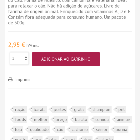
para relaxar o cão. Não há adição de açúcares. Livre de
farinha de origem animal. Enriquecido com vitaminas A, D e E.
Contém fibra adequada para consumo humano. Um pacote
de 300g.
2,95 €
IVA inc.
ADICIONAR AO CARRINHO
Imprimir
ração
barata
portes
grátis
champion
pet
foods
melhor
preço
barato
comida
animais
loja
qualidade
cão
cachorro
sénior
purina
nestle
pro
plan
snack
dog
salmão