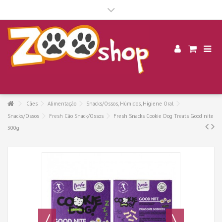
.
Cães
Alimentação
Snacks/Ossos, Húmidos, Higiene Oral
Snacks/Ossos
Fresh Cão Snack/Ossos
Fresh Snacks Cookie Dog Treats Good nite
300g