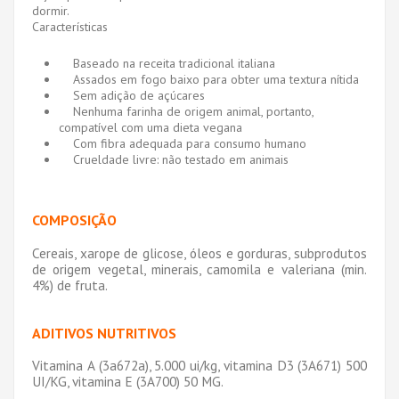
dormir.
Características
Baseado na receita tradicional italiana
Assados em fogo baixo para obter uma textura nítida
Sem adição de açúcares
Nenhuma farinha de origem animal, portanto,
compatível com uma dieta vegana
Com fibra adequada para consumo humano
Crueldade livre: não testado em animais
COMPOSIÇÃO
Cereais, xarope de glicose, óleos e gorduras, subprodutos
de origem vegetal, minerais, camomila e valeriana (min.
4%) de fruta.
ADITIVOS NUTRITIVOS
Vitamina A (3a672a), 5.000 ui/kg, vitamina D3 (3A671) 500
UI/KG, vitamina E (3A700) 50 MG.