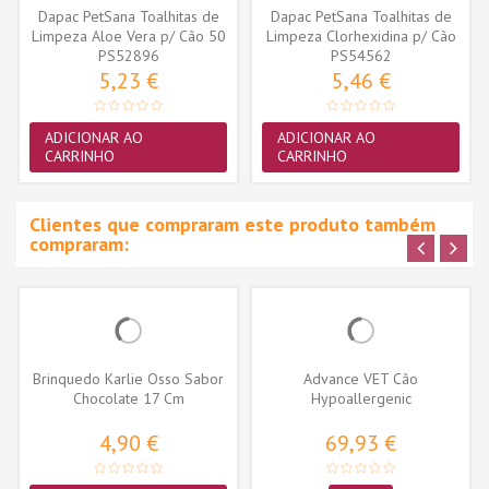
Dapac PetSana Toalhitas de
Dapac PetSana Toalhitas de
Limpeza Aloe Vera p/ Cão 50
Limpeza Clorhexidina p/ Cão
PS52896
uni.
PS54562
e...
5,23 €
5,46 €
ADICIONAR AO
ADICIONAR AO
CARRINHO
CARRINHO
Clientes que compraram este produto também
compraram:
Brinquedo Karlie Osso Sabor
Advance VET Cão
Chocolate 17 Cm
Hypoallergenic
4,90 €
69,93 €