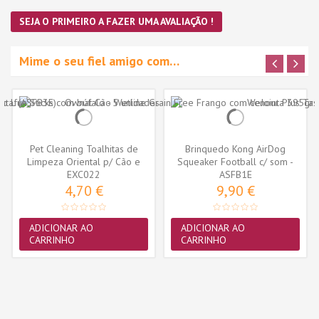
SEJA O PRIMEIRO A FAZER UMA AVALIAÇÃO !
Mime o seu fiel amigo com…
Pet Cleaning Toalhitas de
Brinquedo Kong AirDog
Limpeza Oriental p/ Cão e
Squeaker Football c/ som -
EXC022
Gato...
Large...
ASFB1E
4,70 €
9,90 €
ADICIONAR AO
ADICIONAR AO
CARRINHO
CARRINHO