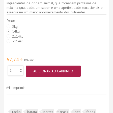
ingredientes de origem animal, que fornecem proteínas de
máxima qualidade, um sabor e uma apetibilidade excecionais e
asseguram um maior aproveitamento dos nutrientes.
Peso:
3kg
14kg
2x14kg
3x14kg
62,74 €
IVA inc.
ADICIONAR AO CARRINHO
Imprimir
ração
barata
portes
grátis
pet
foods