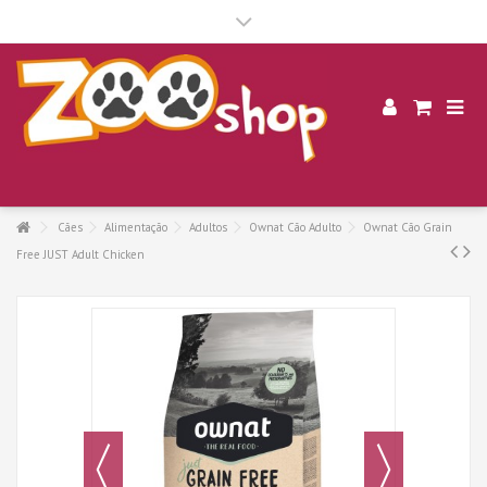
.
Cães
Alimentação
Adultos
Ownat Cão Adulto
Ownat Cão Grain
Free JUST Adult Chicken