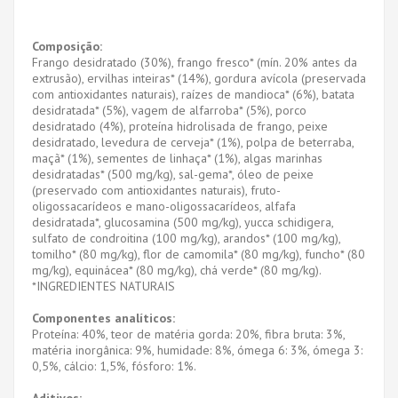
Composição:
Frango desidratado (30%), frango fresco* (mín. 20% antes da
extrusão), ervilhas inteiras* (14%), gordura avícola (preservada
com antioxidantes naturais), raízes de mandioca* (6%), batata
desidratada* (5%), vagem de alfarroba* (5%), porco
desidratado (4%), proteína hidrolisada de frango, peixe
desidratado, levedura de cerveja* (1%), polpa de beterraba,
maçã* (1%), sementes de linhaça* (1%), algas marinhas
desidratadas* (500 mg/kg), sal-gema*, óleo de peixe
(preservado com antioxidantes naturais), fruto-
oligossacarídeos e mano-oligossacarídeos, alfafa
desidratada*, glucosamina (500 mg/kg), yucca schidigera,
sulfato de condroitina (100 mg/kg), arandos* (100 mg/kg),
tomilho* (80 mg/kg), flor de camomila* (80 mg/kg), funcho* (80
mg/kg), equinácea* (80 mg/kg), chá verde* (80 mg/kg).
*INGREDIENTES NATURAIS
Componentes analíticos:
Proteína: 40%, teor de matéria gorda: 20%, fibra bruta: 3%,
matéria inorgânica: 9%, humidade: 8%, ómega 6: 3%, ómega 3:
0,5%, cálcio: 1,5%, fósforo: 1%.
Aditivos: