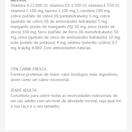
Vitamina A 22.000 UI, vitamina D3 1.500 UI, vitamina E 350 UI,
vitamina C 100 mg, taurina 1.100 mg, L-carnitina 200 mg,
cobre (sulfato de cobre (II) pentahidratado) 5 mg, cobre
(quelato de cobre (II) de aminoácidos hidratado) 5 mg,
manganês (óxido de manganês (II)) 50 mg, zinco (óxido de
zinco) 100 mg, ferro (sulfato de ferro (II) monohidratado) 50
mg, zinco (quelato de zinco de aminoácidos hidratado) 10 mg,
iodo (iodeto de potássio) 4 mg, selénio (selenito sódico) 0,3
mg, kcal/kg 4.080. Com antioxidantes naturais.
20% CARNE FRESCA
Fornece proteínas de maior valor biológico, mais digestíveis,
assim como um sabor excecional.
IDADE ADULTA
Concebido para cobrir todas as necessidades nutricionais de
um cão adulto com um nível de atividade normal, seja qual for
a sua raça e o seu tamanho.