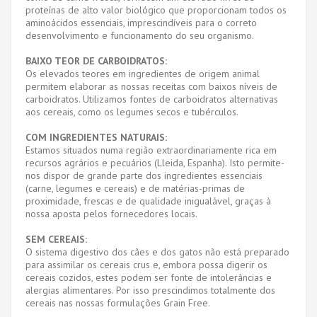
proteínas de alto valor biológico que proporcionam todos os
aminoácidos essenciais, imprescindíveis para o correto
desenvolvimento e funcionamento do seu organismo.
BAIXO TEOR DE CARBOIDRATOS:
Os elevados teores em ingredientes de origem animal
permitem elaborar as nossas receitas com baixos níveis de
carboidratos. Utilizamos fontes de carboidratos alternativas
aos cereais, como os legumes secos e tubérculos.
COM INGREDIENTES NATURAIS:
Estamos situados numa região extraordinariamente rica em
recursos agrários e pecuários (Lleida, Espanha). Isto permite-
nos dispor de grande parte dos ingredientes essenciais
(carne, legumes e cereais) e de matérias-primas de
proximidade, frescas e de qualidade inigualável, graças à
nossa aposta pelos fornecedores locais.
SEM CEREAIS:
O sistema digestivo dos cães e dos gatos não está preparado
para assimilar os cereais crus e, embora possa digerir os
cereais cozidos, estes podem ser fonte de intolerâncias e
alergias alimentares. Por isso prescindimos totalmente dos
cereais nas nossas formulações Grain Free.