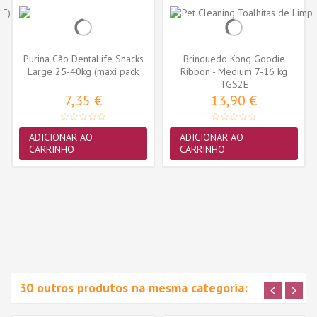
Purina Cão DentaLife Snacks
Brinquedo Kong Goodie
Large 25-40kg (maxi pack
Ribbon - Medium 7-16 kg
12...
(TGS2E)
TGS2E
7,35 €
13,90 €
ADICIONAR AO
ADICIONAR AO
CARRINHO
CARRINHO
30 outros produtos na mesma categoria: