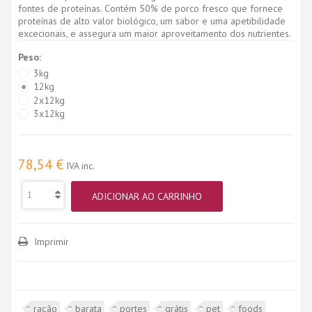
fontes de proteínas. Contém 50% de porco fresco que fornece
proteínas de alto valor biológico, um sabor e uma apetibilidade
excecionais, e assegura um maior aproveitamento dos nutrientes.
Peso:
3kg
12kg
2x12kg
3x12kg
78,54 €
IVA inc.
ADICIONAR AO CARRINHO
Imprimir
ração
barata
portes
grátis
pet
foods