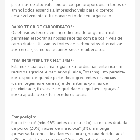
proteínas de alto valor biológico que proporcionam todos os
aminoácidos essenciais, imprescindíveis para o correto
desenvolvimento e funcionamento do seu organismo.
BAIXO TEOR DE CARBOIDRATOS:
Os elevados teores em ingredientes de origem animal
permitem elaborar as nossas receitas com baixos níveis de
carboidratos. Utilizamos fontes de carboidratos alternativas
aos cereais, como os legumes secos e tubérculos.
COM INGREDIENTES NATURAIS:
Estamos situados numa região extraordinariamente rica em
recursos agrários e pecuários (Lleida, Espanha). Isto permite-
nos dispor de grande parte dos ingredientes essenciais
(carne, legumes e cereais) e de matérias-primas de
proximidade, frescas e de qualidade inigualável, graças à
nossa aposta pelos fornecedores locais.
Composição:
Porco fresco* (mín. 45% antes da extrusão), carne desidratada
de porco (20%), raízes de mandioca* (8%), manteiga
(preservada com antioxidantes naturais), batata desidratada*
(5%), fígado fresco de porco* (mín. 5% antes da extrusão),