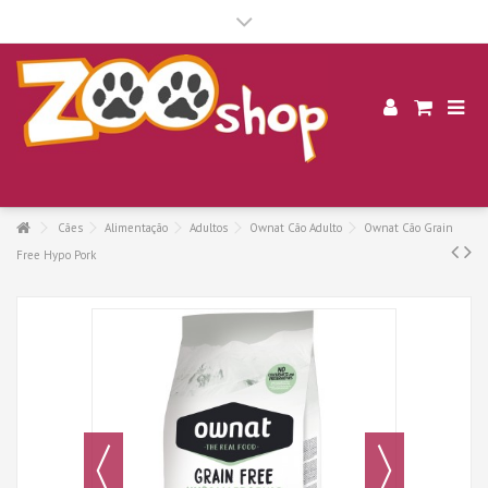
.
Cães
Alimentação
Adultos
Ownat Cão Adulto
Ownat Cão Grain
Free Hypo Pork