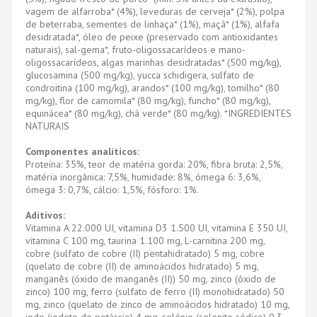
vagem de alfarroba* (4%), leveduras de cerveja* (2%), polpa
de beterraba, sementes de linhaça* (1%), maçã* (1%), alfafa
desidratada*, óleo de peixe (preservado com antioxidantes
naturais), sal-gema*, fruto-oligossacarídeos e mano-
oligossacarídeos, algas marinhas desidratadas* (500 mg/kg),
glucosamina (500 mg/kg), yucca schidigera, sulfato de
condroitina (100 mg/kg), arandos* (100 mg/kg), tomilho* (80
mg/kg), flor de camomila* (80 mg/kg), funcho* (80 mg/kg),
equinácea* (80 mg/kg), chá verde* (80 mg/kg). *INGREDIENTES
NATURAIS
Componentes analíticos:
Proteína: 35%, teor de matéria gorda: 20%, fibra bruta: 2,5%,
matéria inorgânica: 7,5%, humidade: 8%, ómega 6: 3,6%,
ómega 3: 0,7%, cálcio: 1,5%, fósforo: 1%.
Aditivos:
Vitamina A 22.000 UI, vitamina D3 1.500 UI, vitamina E 350 UI,
vitamina C 100 mg, taurina 1.100 mg, L-carnitina 200 mg,
cobre (sulfato de cobre (II) pentahidratado) 5 mg, cobre
(quelato de cobre (II) de aminoácidos hidratado) 5 mg,
manganês (óxido de manganês (II)) 50 mg, zinco (óxido de
zinco) 100 mg, ferro (sulfato de ferro (II) monohidratado) 50
mg, zinco (quelato de zinco de aminoácidos hidratado) 10 mg,
iodo (iodeto de potássio) 4 mg, selénio (selenito sódico) 0,3