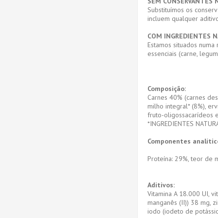
SEM CONSERVANTES 
Substituímos os conserva
incluem qualquer aditiv
COM INGREDIENTES N
Estamos situados numa r
essenciais (carne, legu
Composição:
Carnes 40% (carnes desid
milho integral* (8%), er
fruto-oligossacarídeos e
*INGREDIENTES NATUR
Componentes analític
Proteína: 29%, teor de m
Aditivos:
Vitamina A 18.000 UI, v
manganês (II)) 38 mg, z
iodo (iodeto de potássio