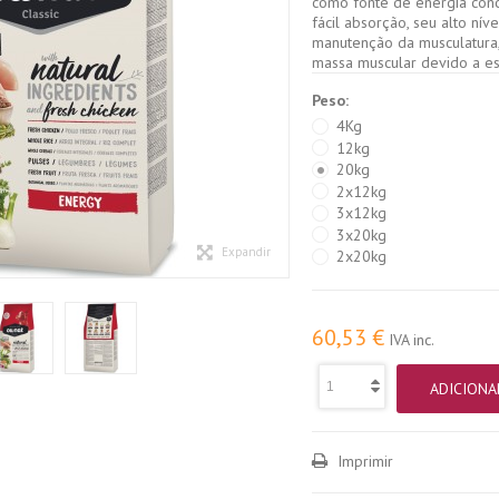
como fonte de energia conc
fácil absorção, seu alto nív
manutenção da musculatura,
massa muscular devido a es
Peso:
4Kg
12kg
20kg
2x12kg
3x12kg
3x20kg
Expandir
2x20kg
60,53 €
IVA inc.
ADICIONA
Imprimir