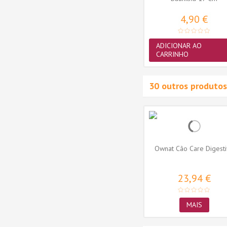
4,90 €
ADICIONAR AO
CARRINHO
30 outros produtos
 Monop
Ownat Cão Classic Monop
Ownat Cão Care Digest
Salmão
55,81 €
23,94 €
MAIS
MAIS