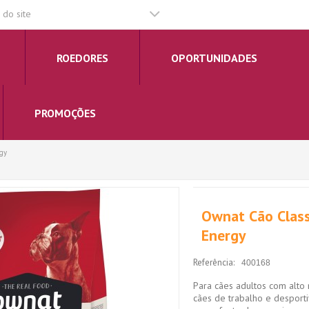
do site
ROEDORES
OPORTUNIDADES
PROMOÇÕES
gy
Ownat Cão Class
Energy
Referência:
400168
Para cães adultos com alto n
cães de trabalho e desport