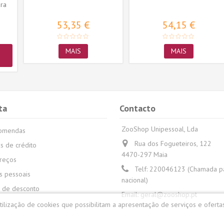
ra
53,35 €
54,15 €
MAIS
MAIS
ta
Contacto
ZooShop Unipessoal, Lda
comendas
Rua dos Fogueteiros, 122
s de crédito
4470-297 Maia
reços
Telf:
220046123 (Chamada par
 pessoais
nacional)
 de desconto
Email:
geral@zooshop.pt
utilização de cookies que possibilitam a apresentação de serviços e oferta