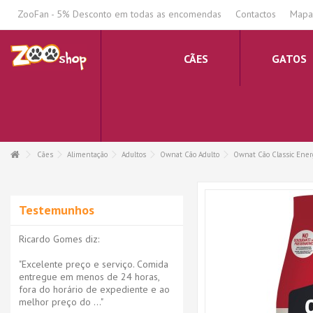
.
ZooFan - 5% Desconto em todas as encomendas
Contactos
Mapa 
CÃES
GATOS
Cães
Alimentação
Adultos
Ownat Cão Adulto
Ownat Cão Classic Ener
Testemunhos
Ricardo Gomes diz:
"Excelente preço e serviço. Comida
entregue em menos de 24 horas,
fora do horário de expediente e ao
melhor preço do ..."