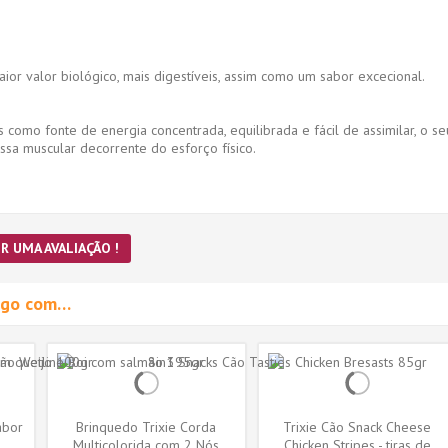
ior valor biológico, mais digestíveis, assim como um sabor excecional.
 como fonte de energia concentrada, equilibrada e fácil de assimilar, o se
sa muscular decorrente do esforço físico.
R UMA AVALIAÇÃO !
migo com…
abor
Brinquedo Trixie Corda
Trixie Cão Snack Cheese
Multicolorida com 2 Nós
Chicken Stripes - tiras de