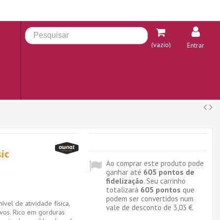
(vazio)
Entrar
ic
Ao comprar este produto pode
ganhar até
605
pontos de
fidelização
. Seu carrinho
totalizará
605
pontos
que
podem ser convertidos num
ível de atividade física,
vale de desconto de
3,03 €
.
ivos. Rico em gorduras