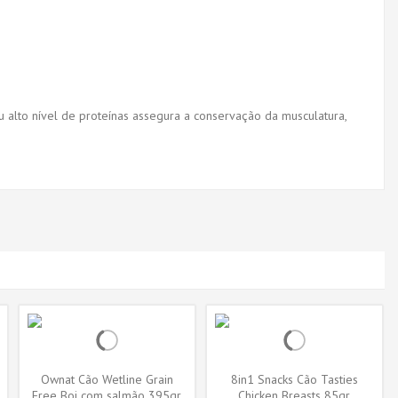
u alto nível de proteínas assegura a conservação da musculatura,
Ownat Cão Wetline Grain
8in1 Snacks Cão Tasties
Free Boi com salmão 395gr
Chicken Breasts 85gr