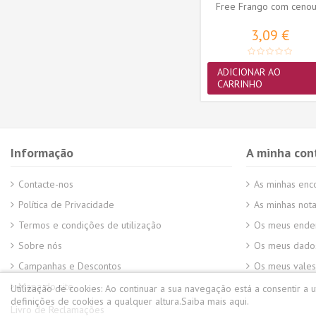
Free Perú com abóbora
Free Frango com cenou
395gr
395gr
3,09 €
3,09 €
ADICIONAR AO
ADICIONAR AO
CARRINHO
CARRINHO
Informação
A minha con
Contacte-nos
As minhas en
Política de Privacidade
As minhas nota
Termos e condições de utilização
Os meus ende
Sobre nós
Os meus dados
Campanhas e Descontos
Os meus vales
Mapa do site
Utilização de cookies:
Ao continuar a sua navegação está a consentir a 
definições de cookies a qualquer altura.
Saiba mais aqui.
Livro de Reclamações