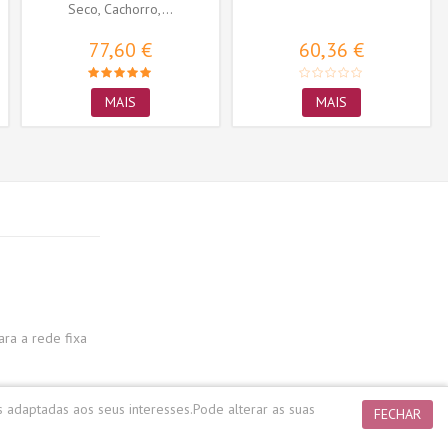
Seco, Cachorro,...
77,60 €
60,36 €
MAIS
MAIS
a a rede fixa
s adaptadas aos seus interesses.
Pode alterar as suas
FECHAR