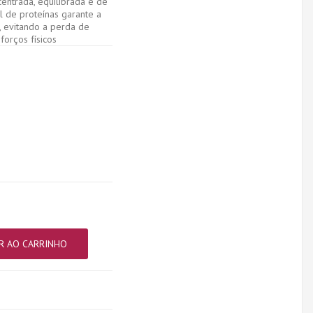
entrada, equilibrada e de
el de proteínas garante a
 evitando a perda de
forços físicos
R AO CARRINHO