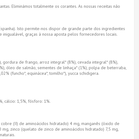
lantas. Eliminámos totalmente os corantes. As nossas receitas não
Espanha). Isto permite-nos dispor de grande parte dos ingredientes
 inigualável, graças à nossa aposta pelos fornecedores locais.
 gordura de frango, arroz integral* (8%), cevada integral* (8%),
* (1%), óleo de salmão, sementes de linhaça* (1%), polpa de beterraba,
02% (funcho*, equinácea*, tomilho*), yucca schidigera.
, cálcio: 1,5%, fósforo: 1%.
e cobre (II) de aminoácidos hidratado) 4 mg, manganês (óxido de
30 mg, zinco (quelato de zinco de aminoácidos hidratado) 7,5 mg,
naturais.