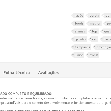
ração
barata
por
foods
melhor
pr
animais
loja
qual
gatinho
cão
cach
Campanha
promoçã
júnior
ownat
Folha técnica
Avaliações
RADO COMPLETO E EQUILIBRADO:
entes naturais e carne fresca, as suas formulações completas e equilibr
, imprescindíveis para o correto desenvolvimento e funcionamento do orga