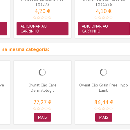
(37cm) cor...
TX3272
TX31586
frango...
4,20 €
4,10 €
ADICIONAR AO
ADICIONAR AO
CARRINHO
CARRINHO
 na mesma categoria:
ive
Ownat Cão Care
Ownat Cão Grain Free Hypo
Dermatologic
Lamb
27,27 €
86,44 €
MAIS
MAIS