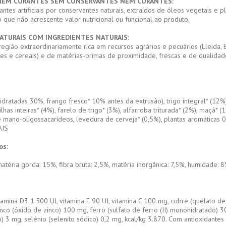
NEM CORANTES SEM CONSERVANTES NEM CORANTES:
ntes artificiais por conservantes naturais, extraídos de óleos vegetais e p
o que não acrescente valor nutricional ou funcional ao produto.
ATURAIS COM INGREDIENTES NATURAIS:
egião extraordinariamente rica em recursos agrários e pecuários (Lleida, 
mes e cereais) e de matérias-primas de proximidade, frescas e de qualidade
ratadas 30%, frango fresco* 10% antes da extrusão), trigo integral* (12%),
vilhas inteiras* (4%), farelo de trigo* (3%), alfarroba triturada* (2%), maçã
 mano-oligossacarídeos, levedura de cerveja* (0,5%), plantas aromáticas 0,
AIS
os:
atéria gorda: 15%, fibra bruta: 2,5%, matéria inorgânica: 7,5%, humidade: 8%
itamina D3 1.500 UI, vitamina E 90 UI, vitamina C 100 mg, cobre (quelato d
inco (óxido de zinco) 100 mg, ferro (sulfato de ferro (II) monohidratado) 
) 3 mg, selénio (selenito sódico) 0,2 mg, kcal/kg 3.870. Com antioxidantes 