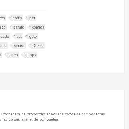
tes
grátis
pet
eço
barato
comida
idade
cat
gato
orro
sénior
Oferta
o
kitten
puppy
adas fornecem, na proporção adequada, todos os componentes
nismo do seu animal de companhia.