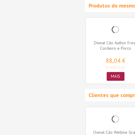
Produtos do mesmo
Complet
Ownat Cão Classic Duck
Ownat Cão Author Fre
Cordeiro e Porco
42,00 €
88,04 €
MAIS
MAIS
Clientes que comp
ee JUST
Ownat Cão Wetline Grain
Ownat Cão Wetline Gra