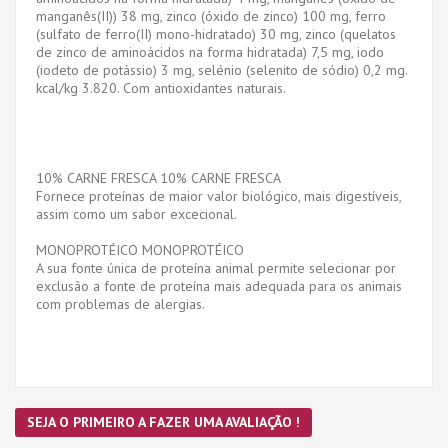
manganês(II)) 38 mg, zinco (óxido de zinco) 100 mg, ferro
(sulfato de ferro(II) mono-hidratado) 30 mg, zinco (quelatos
de zinco de aminoácidos na forma hidratada) 7,5 mg, iodo
(iodeto de potássio) 3 mg, selénio (selenito de sódio) 0,2 mg.
kcal/kg 3.820. Com antioxidantes naturais.
10% CARNE FRESCA 10% CARNE FRESCA
Fornece proteínas de maior valor biológico, mais digestíveis,
assim como um sabor excecional.
MONOPROTÉICO MONOPROTÉICO
A sua fonte única de proteína animal permite selecionar por
exclusão a fonte de proteína mais adequada para os animais
com problemas de alergias.
SEJA O PRIMEIRO A FAZER UMA AVALIAÇÃO !