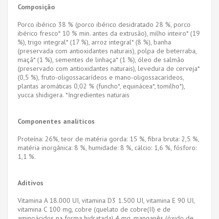
Composição
Porco ibérico 38 % (porco ibérico desidratado 28 %, porco
ibérico fresco* 10 % min. antes da extrusão), milho inteiro* (19
%), trigo integral* (17 %), arroz integral* (8 %), banha
(preservada com antioxidantes naturais), polpa de beterraba,
maçã* (1 %), sementes de linhaça* (1 %), óleo de salmão
(preservado com antioxidantes naturais), levedura de cerveja*
(0,5 %), fruto-oligossacarídeos e mano-oligossacarídeos,
plantas aromáticas 0,02 % (funcho*, equinácea*, tomilho*),
yucca shidigera. *Ingredientes naturais
Componentes analíticos
Proteína: 26%, teor de matéria gorda: 15 %, fibra bruta: 2,5 %,
matéria inorgânica: 8 %, humidade: 8 %, cálcio: 1,6 %, fósforo:
1,1 %.
Aditivos
Vitamina A 18.000 UI, vitamina D3 1.500 UI, vitamina E 90 UI,
vitamina C 100 mg, cobre (quelato de cobre(II) e de
aminoácidos na forma hidratada) 4 mg, manganês (óxido de