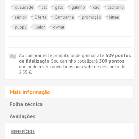
qualidade
cat
gato
gatinho
cão
cachorro
sénior
Oferta
Campanha
promoção
kitten
puppy
júnior
ownat
Ao comprar este produto pode ganhar até
509
pontos
de fidelização
. Seu carrinho totalizará
509
pontos
que podem ser convertidos num vale de desconto de
2,55 €
.
Mais informação
Folha técnica
Avaliações
BENEFÍCIOS