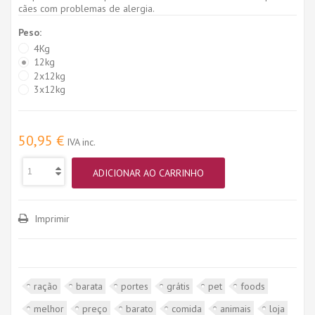
cães com problemas de alergia.
Peso:
4Kg
12kg
2x12kg
3x12kg
50,95 €
IVA inc.
ADICIONAR AO CARRINHO
Imprimir
ração
barata
portes
grátis
pet
foods
melhor
preço
barato
comida
animais
loja