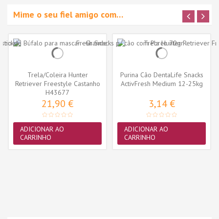
Mime o seu fiel amigo com…
Trela/Coleira Hunter
Purina Cão DentaLife Snacks
Retriever Freestyle Castanho
ActivFresh Medium 12-25kg
Escuro...
H43677
(5...
21,90 €
3,14 €
ADICIONAR AO
ADICIONAR AO
CARRINHO
CARRINHO