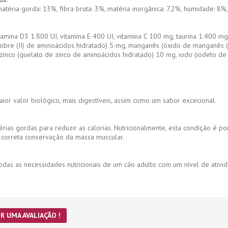
atéria gorda: 13%, fibra bruta: 3%, matéria inorgânica: 7,2%, humidade: 8%
tamina D3 1.800 UI, vitamina E 400 UI, vitamina C 100 mg, taurina 1.400 mg,
obre (II) de aminoácidos hidratado) 5 mg, manganês (óxido de manganês (II)
inco (quelato de zinco de aminoácidos hidratado) 10 mg, iodo (iodeto de p
ior valor biológico, mais digestíveis, assim como um sabor excecional.
rias gordas para reduzir as calorias. Nutricionalmente, esta condição é
 correta conservação da massa muscular.
odas as necessidades nutricionais de um cão adulto com um nível de ativid
R UMA AVALIAÇÃO !