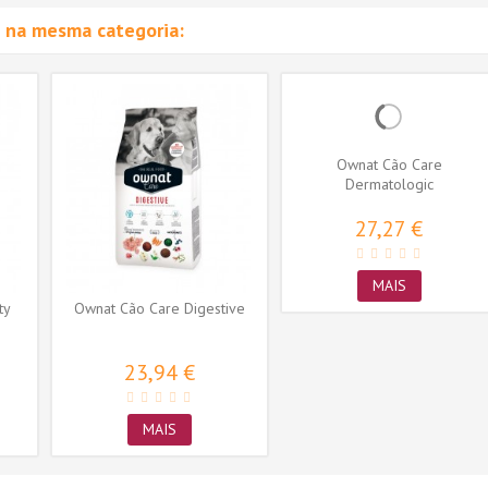
 na mesma categoria:
Ownat Cão Care
Dermatologic
27,27 €
MAIS
ty
Ownat Cão Care Digestive
23,94 €
MAIS