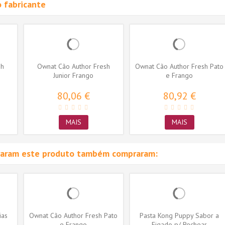
 fabricante
sh
Ownat Cão Author Fresh
Ownat Cão Author Fresh Pato
Junior Frango
e Frango
80,06 €
80,92 €
MAIS
MAIS
raram este produto também compraram:
ias
Ownat Cão Author Fresh Pato
Pasta Kong Puppy Sabor a
e Frango
Figado p/ Rechear