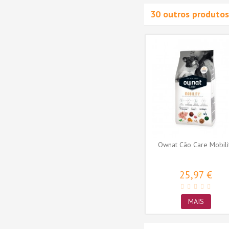
30 outros produtos
 Monop
Ownat Cão Classic Monop
Salmão
55,81 €
MAIS
Ownat Cão Care Mobili
25,97 €
MAIS