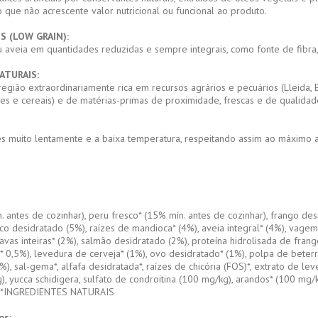
o que não acrescente valor nutricional ou funcional ao produto.
S (LOW GRAIN):
 aveia em quantidades reduzidas e sempre integrais, como fonte de fibra, 
ATURAIS:
egião extraordinariamente rica em recursos agrários e pecuários (Lleida, 
mes e cereais) e de matérias-primas de proximidade, frescas e de qualidade
 muito lentamente e a baixa temperatura, respeitando assim ao máximo a q
 antes de cozinhar), peru fresco* (15% mín. antes de cozinhar), frango desi
orco desidratado (5%), raízes de mandioca* (4%), aveia integral* (4%), vag
 favas inteiras* (2%), salmão desidratado (2%), proteína hidrolisada de fra
* 0,5%), levedura de cerveja* (1%), ovo desidratado* (1%), polpa de beter
), sal-gema*, alfafa desidratada*, raízes de chicória (FOS)*, extrato de l
, yucca schidigera, sulfato de condroitina (100 mg/kg), arandos* (100 mg/k
. *INGREDIENTES NATURAIS
os: