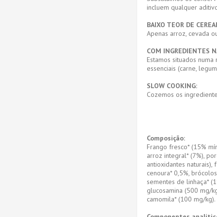
incluem qualquer aditiv
BAIXO TEOR DE CEREAI
Apenas arroz, cevada ou
COM INGREDIENTES N
Estamos situados numa r
essenciais (carne, legu
SLOW COOKING:
Cozemos os ingredientes
Composição:
Frango fresco* (15% mín.
arroz integral* (7%), p
antioxidantes naturais),
cenoura* 0,5%, brócolos
sementes de linhaça* (1%
glucosamina (500 mg/kg)
camomila* (100 mg/kg)
Componentes analític