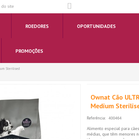
do site
ROEDORES
OPORTUNIDADES
PROMOÇÕES
m Sterilised
Ownat Cão ULT
Medium Sterilis
Referência:
400464
Alimento especial para cães
médias, que têm menores n