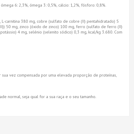
, ómega 6: 2,3%, ómega 3: 0,5%, cálcio: 1,2%, fósforo: 0,8%.
 L-carnitina 380 mg, cobre (sulfato de cobre (II) pentahidratado) 5
) 50 mg, zinco (óxido de zinco) 100 mg, ferro (sulfato de ferro (II)
otássio) 4 mg, selénio (selenito sódico) 0,3 mg, kcal/kg 3.680. Com
 por sua vez compensada por uma elevada proporção de proteínas,
ade normal, seja qual for a sua raça e o seu tamanho.