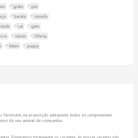
tes
grátis
pet
eço
barato
comida
idade
cat
gato
orro
sénior
Oferta
o
kitten
puppy
adas fornecem, na proporção adequada, todos os componentes
nismo do seu animal de companhia.
lantas. Eliminámos totalmente os corantes. As nossas receitas não