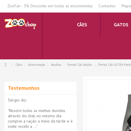
.
ZooFan - 5% Desconto em todas as encomendas
Contactos
Mapa 
CÃES
GATOS
Cães
Alimentação
Adultos
Ownat Cão Adulto
Ownat Cão ULTRA Mediu
Testemunhos
Sérgio diz:
"Resolvi todas as minhas duvidas
através do chat, no mesmo dia
comprei a ração a meio da tarde e à
noite recebi a ..."