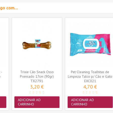
migo com…
 -
Trixie Cão Snack Osso
Pet Cleaning Toalhitas de
)
Prensado 17cm (90gr)
Limpeza Talco p/ Cão e Gato
(TX2791)
TX2791
EXC021
35...
3,20 €
4,70 €
ADICIONAR AO
ADICIONAR AO
CARRINHO
CARRINHO