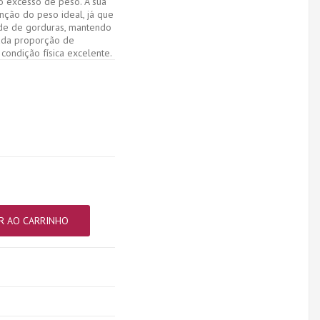
o excesso de peso. A sua
ção do peso ideal, já que
de de gorduras, mantendo
ada proporção de
 condição física excelente.
R AO CARRINHO