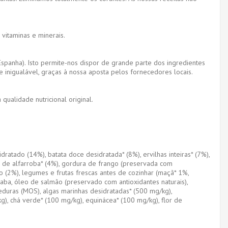
vitaminas e minerais.
Espanha). Isto permite-nos dispor de grande parte dos ingredientes
 inigualável, graças à nossa aposta pelos fornecedores locais.
ualidade nutricional original.
dratado (14%), batata doce desidratada* (8%), ervilhas inteiras* (7%),
em de alfarroba* (4%), gordura de frango (preservada com
ngo (2%), legumes e frutas frescas antes de cozinhar (maçã* 1%,
raba, óleo de salmão (preservado com antioxidantes naturais),
eveduras (MOS), algas marinhas desidratadas* (500 mg/kg),
g), chá verde* (100 mg/kg), equinácea* (100 mg/kg), flor de