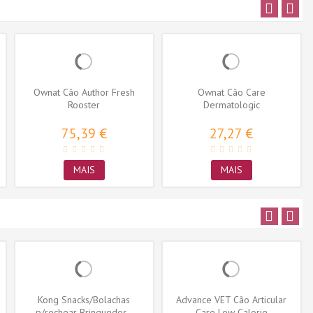
Ownat Cão Author Fresh
Ownat Cão Care
Rooster
Dermatologic
75,39 €
27,27 €
MAIS
MAIS
Kong Snacks/Bolachas
Advance VET Cão Articular
p/rechear Brinquedos -
Care Low Calorie