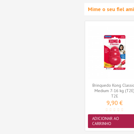
Mime o seu fiel a
 Grain
Cardadeira Pawise - tamanho
Brinquedo Kong Classic
enoura
M (17x11 cm) cor sortida
Medium 7-16 kg (T2E
PW11462
T2E
6,20 €
9,90 €
ADICIONAR AO
ADICIONAR AO
CARRINHO
CARRINHO