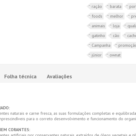
ração
barata
por
foods
melhor
pr
animais
loja
qual
gatinho
cão
cach
Campanha
promoçã
júnior
ownat
Folha técnica
Avaliações
RADO:
entes naturais e carne fresca, as suas formulações completas e equilibr
, imprescindíveis para o correto desenvolvimento e funcionamento do orga
NEM CORANTES:
ntes artificiais por conservantes naturais, extraídos de óleos vegetais e p