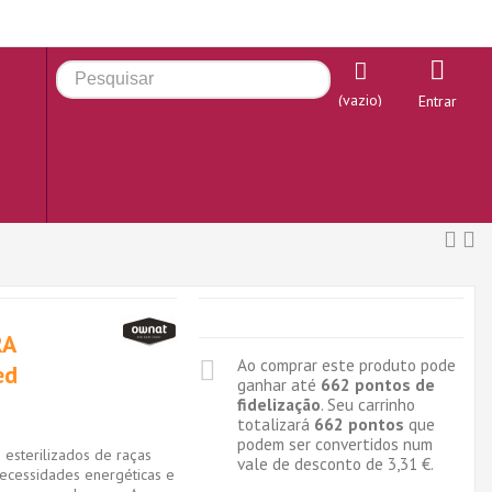
(vazio)
Entrar
RA
Ao comprar este produto pode
ed
ganhar até
662
pontos de
fidelização
. Seu carrinho
totalizará
662
pontos
que
podem ser convertidos num
 esterilizados de raças
vale de desconto de
3,31 €
.
ecessidades energéticas e