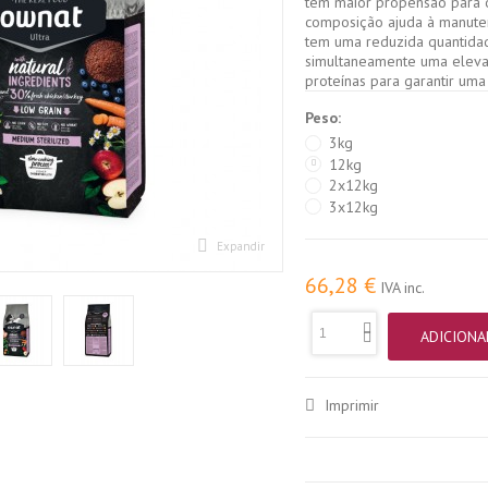
têm maior propensão para 
composição ajuda à manuten
tem uma reduzida quantida
simultaneamente uma elev
proteínas para garantir uma
Peso:
3kg
12kg
2x12kg
3x12kg
Expandir
66,28 €
IVA inc.
ADICIONA
Imprimir