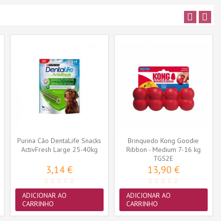
Purina Cão DentaLife Snacks
Brinquedo Kong Goodie
ActivFresh Large 25-40kg
Ribbon - Medium 7-16 kg
(4...
(TGS2E)
TGS2E
3,14 €
13,90 €
ADICIONAR AO
ADICIONAR AO
CARRINHO
CARRINHO