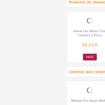
Produtos do mesmo
Complet
Ownat Cão Classic Duck
Ownat Cão Author Fre
Cordeiro e Porco
42,00 €
88,04 €
MAIS
MAIS
Clientes que comp
e Light
Weego Cão Adulto Grain
WeJoint Plus Raças Méd
t Peru
Free Ocean Salmão