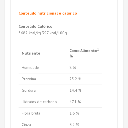
Conteúdo nutricional e calórico
Conteúdo Calórico
3682 kcal/kg 397 kcal/100g
1
Como Alimento
Nutriente
%
Humidade
8 %
Proteína
23.2 %
Gordura
14.4 %
Hidratos de carbono
47.1 %
Fibra bruta
1.6 %
Cinza
5.2 %