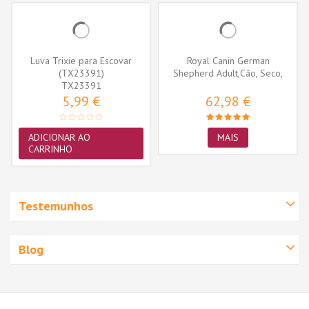
Luva Trixie para Escovar
Royal Canin German
(TX23391)
Shepherd Adult,Cão, Seco,
TX23391
Adulto,...
5,99 €
62,98 €
ADICIONAR AO
MAIS
CARRINHO
Testemunhos
Blog