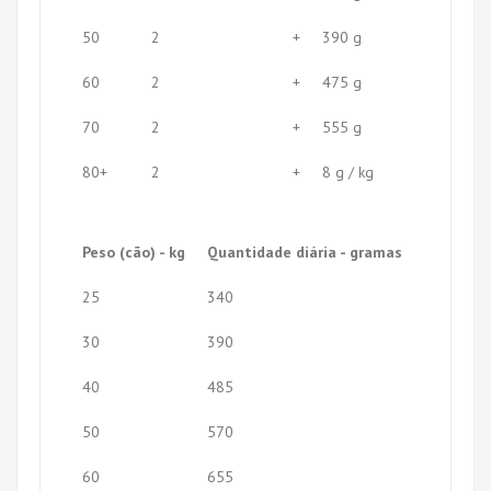
50
2
+
390 g
60
2
+
475 g
70
2
+
555 g
80+
2
+
8 g / kg
Peso (cão) - kg
Quantidade diária - gramas
25
340
30
390
40
485
50
570
60
655