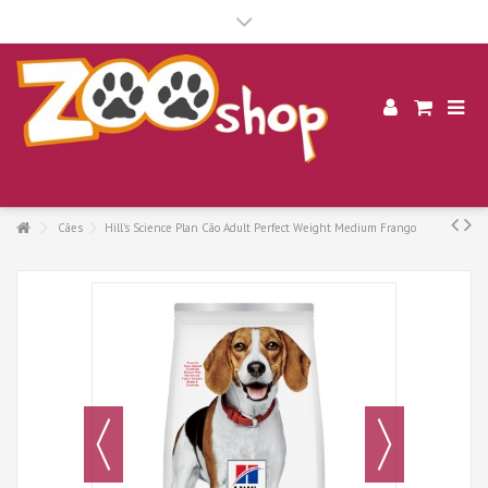
.
Cães
Hill's Science Plan Cão Adult Perfect Weight Medium Frango