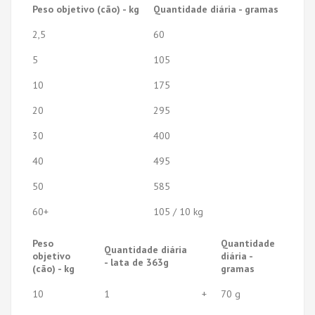
Peso objetivo (cão) - kg
Quantidade diária - gramas
2,5
60
5
105
10
175
20
295
30
400
40
495
50
585
60+
105 / 10 kg
Peso
Quantidade
Quantidade diária
objetivo
diária -
- lata de 363g
(cão) - kg
gramas
10
1
+
70 g