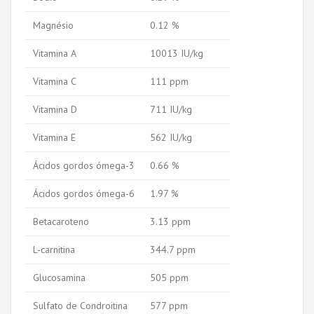
Magnésio
0.12 %
Vitamina A
10013 IU/kg
Vitamina C
111 ppm
Vitamina D
711 IU/kg
Vitamina E
562 IU/kg
Ácidos gordos ómega-3
0.66 %
Ácidos gordos ómega-6
1.97 %
Betacaroteno
3.13 ppm
L-carnitina
344.7 ppm
Glucosamina
505 ppm
Sulfato de Condroitina
577 ppm