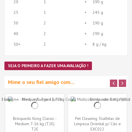
20
1
+
190 g
25
1
+
245 g
30
2
+
190 g
40
2
+
290 g
50+
2
+
8 g / kg
SEJA O PRIMEIRO A FAZER UMA AVALIAÇÃO !
Mime o seu fiel amigo com…
Brinquedo Kong Classic -
Pet Cleaning Toalhitas de
Medium 7-16 kg (T2E)
Limpeza Oriental p/ Cão e
T2E
EXC022
Gato...