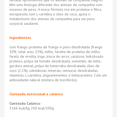
década. Aprendemos que os animais de companhia magros
têm uma biologia diferente dos animais de companhia com
excesso de peso. A nossa fórmula rica em proteína e fibra,
enriquecida com L-carnitina e óleo de coco, apoia o
metabolismo dos animais de companhia para um peso
corporal saudável.
Ingredientes
com frango: proteína de frango e peru desidratada (frango
10%; total aves 15%), milho, farinha de proteína de milho,
farelo de ervilha, trigo, trinca de arroz, celulose, hidrolisado
proteico, polpa de tomate desidratada, sementes de linho,
gordura animal, polpa de beterraba desidratada, óleo de
coco (2,2%), substâncias minerais, cenouras desidratadas,
vitaminas, L-carnitina, oligoelementos e betacaroteno. Com um
antioxidante natural (mistura de tocoferóis).
Conteúdo nutricional e calórico
Conteúdo Calórico
3166 kcal/kg 260 kcal/100g