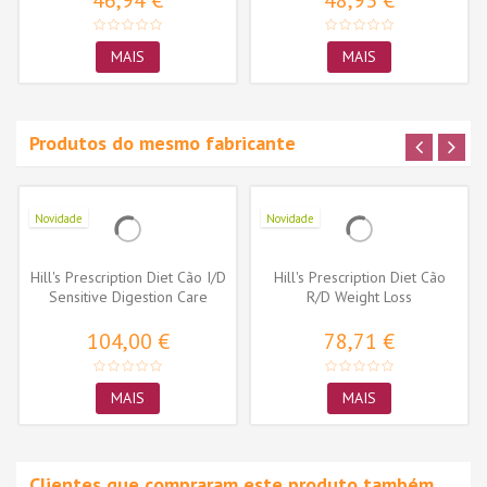
46,94 €
48,93 €
MAIS
MAIS
Produtos do mesmo fabricante
Novidade
Novidade
Hill's Prescription Diet Cão I/D
Hill's Prescription Diet Cão
Sensitive Digestion Care
R/D Weight Loss
104,00 €
78,71 €
MAIS
MAIS
Clientes que compraram este produto também