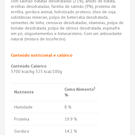
com salmão: batatas desidratadas (21%), amido de batata,
ervilhas desidratadas, farinha de salmão (9%), proteína de
ervilha, gordura animal, hidrolisado proteico, óleo de soja,
substâncias minerais, polpa de beterraba desidratada,
sementes de linho, cenouras desidratadas, vitaminas, polpa de
tomate desidratada, polpa de citrinos desidratada, espinafre
em pó, oligoelementos e betacaroteno. Com um antioxidante
natural (mistura de tocoferóis).
Conteúdo nutricional e calórico
Conteúdo Calórico
3700 kcal/kg 325 kcal/100g
1
Como Alimento
Nutriente
%
Humidade
8 %
Proteína
19.9 %
Gordura
14.2 %