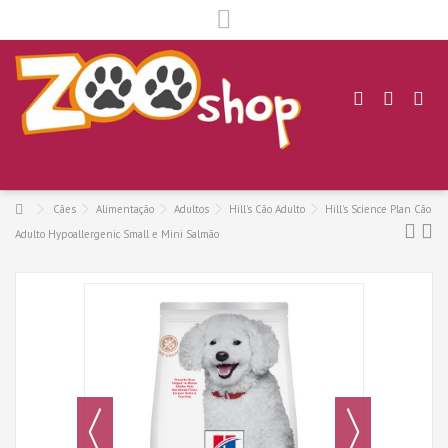
.
Cães
Alimentação
Adultos
Hill's Cão Adulto
Hill's Science Plan Cão
Adulto Hypoallergenic Small e Mini Salmão