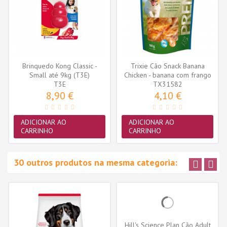
Brinquedo Kong Classic -
Trixie Cão Snack Banana
Small até 9kg (T3E)
Chicken - banana com frango
T3E
TX31582
100gr...
8,90 €
4,10 €
ADICIONAR AO
ADICIONAR AO
CARRINHO
CARRINHO
30 outros produtos na mesma categoria:
Hill's Science Plan Cão Adult