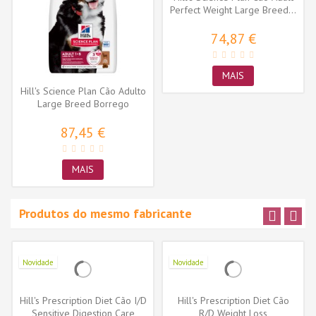
Perfect Weight Large Breed...
74,87 €
MAIS
Hill's Science Plan Cão Adulto
Large Breed Borrego
87,45 €
MAIS
Produtos do mesmo fabricante
Novidade
Novidade
Hill's Prescription Diet Cão I/D
Hill's Prescription Diet Cão
Sensitive Digestion Care
R/D Weight Loss