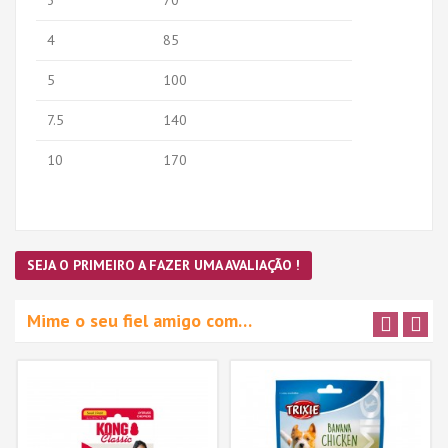
3
70
4
85
5
100
7.5
140
10
170
SEJA O PRIMEIRO A FAZER UMA AVALIAÇÃO !
Mime o seu fiel amigo com…