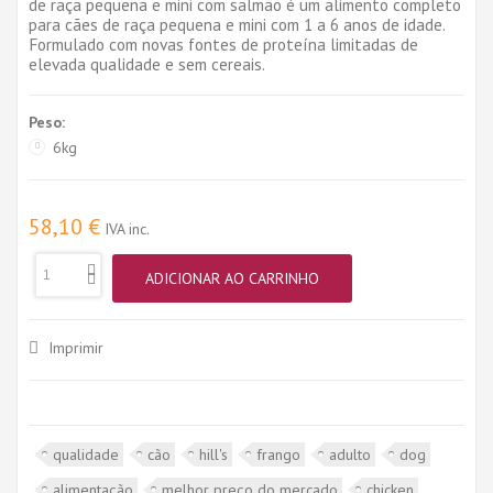
de raça pequena e mini com salmão é um alimento completo
para cães de raça pequena e mini com 1 a 6 anos de idade.
Formulado com novas fontes de proteína limitadas de
elevada qualidade e sem cereais.
Peso:
6kg
58,10 €
IVA inc.
ADICIONAR AO CARRINHO
Imprimir
qualidade
cão
hill's
frango
adulto
dog
alimentação
melhor preço do mercado
chicken