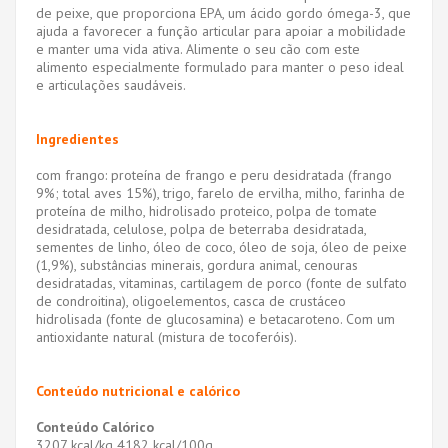
de peixe, que proporciona EPA, um ácido gordo ómega-3, que
ajuda a favorecer a função articular para apoiar a mobilidade
e manter uma vida ativa. Alimente o seu cão com este
alimento especialmente formulado para manter o peso ideal
e articulações saudáveis.
Ingredientes
com frango: proteína de frango e peru desidratada (frango
9%; total aves 15%), trigo, farelo de ervilha, milho, farinha de
proteína de milho, hidrolisado proteico, polpa de tomate
desidratada, celulose, polpa de beterraba desidratada,
sementes de linho, óleo de coco, óleo de soja, óleo de peixe
(1,9%), substâncias minerais, gordura animal, cenouras
desidratadas, vitaminas, cartilagem de porco (fonte de sulfato
de condroitina), oligoelementos, casca de crustáceo
hidrolisada (fonte de glucosamina) e betacaroteno. Com um
antioxidante natural (mistura de tocoferóis).
Conteúdo nutricional e calórico
Conteúdo Calórico
3207 kcal/kg 4182 kcal/100g