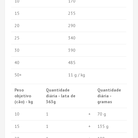
10
170
15
235
20
290
25
340
30
390
40
485
50+
11 g / kg
Peso
Quantidade
Quantidade
objetivo
diária - lata de
diária -
(cão) - kg
363g
gramas
10
1
+
70 g
15
1
+
135 g