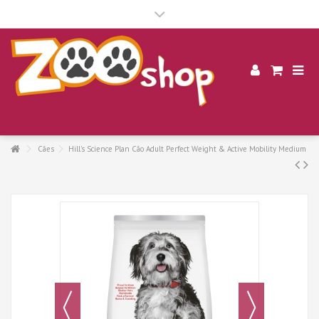
.
Cães
Hill's Science Plan Cão Adult Perfect Weight & Active Mobility Medium