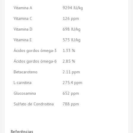
Vitamina A
9294 IU/kg
Vitamina C
126 ppm
Vitamina D
698 IU/kg
Vitamina E
575 IU/kg
Ácidos gordos ómega-3
1.33 %
Ácidos gordos ómega-6
2.85 %
Betacaroteno
2.11 ppm
L-carnitina
275.4 ppm
Glucosamina
652 ppm
Sulfato de Condroitina
788 ppm
Referências