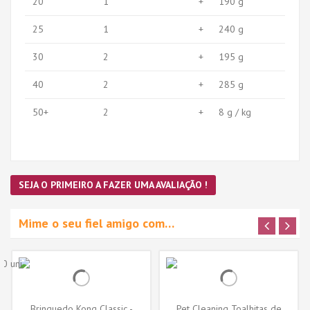
20
1
+
190 g
25
1
+
240 g
30
2
+
195 g
40
2
+
285 g
50+
2
+
8 g / kg
SEJA O PRIMEIRO A FAZER UMA AVALIAÇÃO !
Mime o seu fiel amigo com…
Brinquedo Kong Classic -
Pet Cleaning Toalhitas de