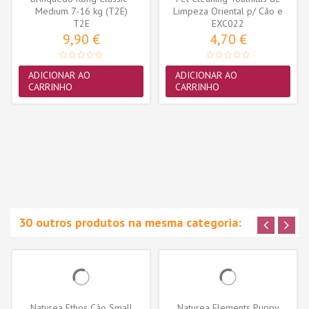
Medium 7-16 kg (T2E)
Limpeza Oriental p/ Cão e
T2E
EXC022
Gato...
9,90 €
4,70 €
ADICIONAR AO
ADICIONAR AO
CARRINHO
CARRINHO
30 outros produtos na mesma categoria:
Naturea Ethos Cão Small
Naturea Elements Puppy