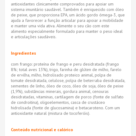
antioxidantes clinicamente comprovados para apoiar um
sistema imunitário saudável. Também é enriquecido com óleo
de peixe, que proporciona EPA, um ácido gordo ómega-3, que
ajuda a favorecer a função articular para apoiar a mobilidade
e manter uma vida ativa. Alimente o seu cão com este
alimento especialmente formulado para manter o peso ideal
e articulações saudáveis.
Ingredientes
com frango: proteína de frango e peru desidratada (frango
8%; total aves 13%), trigo, farinha de glúten de milho, farelo
de ervilha, milho, hidrolisado proteico animal, polpa de
tomate desidratada, celulose, polpa de beterraba desidratada,
sementes de linho, óleo de coco, óleo de soja, óleo de peixe
(1,9%), substâncias minerais, gordura animal, cenouras
desidratadas, vitaminas, cartilagem de porco (fonte de sulfato
de condroitina), oligoelementos, casca de crustáceo
hidrolisada (fonte de glucosamina) e betacaroteno. Com um
antioxidante natural (mistura de tocoferóis).
Conteúdo nutricional e calórico