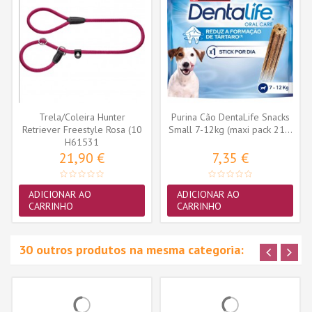
Trela/Coleira Hunter
Purina Cão DentaLife Snacks
Retriever Freestyle Rosa (10
Small 7-12kg (maxi pack 21...
H61531
mm x...
21,90 €
7,35 €
ADICIONAR AO
ADICIONAR AO
CARRINHO
CARRINHO
30 outros produtos na mesma categoria: