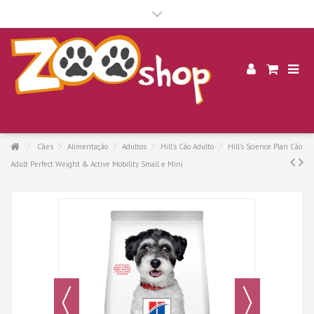
.
Cães
Alimentação
Adultos
Hill's Cão Adulto
Hill's Science Plan Cão
Adult Perfect Weight & Active Mobility Small e Mini