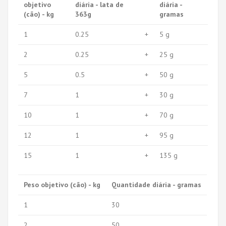
objetivo
diária - lata de
diária -
(cão) - kg
363g
gramas
1
0.25
+
5 g
2
0.25
+
25 g
5
0.5
+
50 g
7
1
+
30 g
10
1
+
70 g
12
1
+
95 g
15
1
+
135 g
Peso objetivo (cão) - kg
Quantidade diária - gramas
1
30
2
50