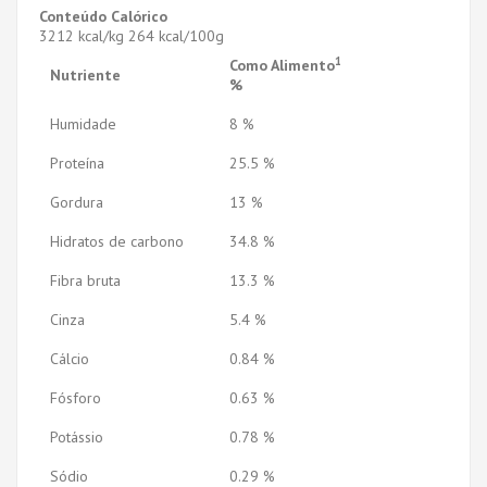
Conteúdo Calórico
3212 kcal/kg 264 kcal/100g
1
Como Alimento
Nutriente
%
Humidade
8 %
Proteína
25.5 %
Gordura
13 %
Hidratos de carbono
34.8 %
Fibra bruta
13.3 %
Cinza
5.4 %
Cálcio
0.84 %
Fósforo
0.63 %
Potássio
0.78 %
Sódio
0.29 %