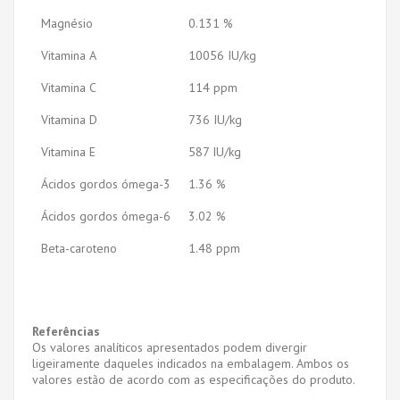
Magnésio
0.131 %
Vitamina A
10056 IU/kg
Vitamina C
114 ppm
Vitamina D
736 IU/kg
Vitamina E
587 IU/kg
Ácidos gordos ómega-3
1.36 %
Ácidos gordos ómega-6
3.02 %
Beta-caroteno
1.48 ppm
Referências
Os valores analíticos apresentados podem divergir
ligeiramente daqueles indicados na embalagem. Ambos os
valores estão de acordo com as especificações do produto.