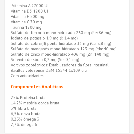
Vitamina A 27000 UI
Vitamina D3 1200 UI
Vitamina E 500 mg
Vitamina C 70 mg
Taurina 1200 mg
Sulfato de ferro(II) mono-hidratado 260 mg (Fe: 86 mg)
Iodeto de potássio 1,9 mg (I: 1,4 mg)
Sulfato de cobre(II) penta-hidratado 33 mg (Cu: 8,8 mg)
Sulfato de manganês mono-hidratado 123 mg (Mn: 40 mg)
Sulfato de zinco mono-hidratado 406 mg (Zn: 148 mg)
Selenito de sódio 0,2 mg (Se: 0,1 mg)
Aditivos zootécnicos: Estabilizadores da flora intestinal:
Bacillus velezensis DSM 15544 1x109 cfu.
Com antioxidantes
Componentes Analíticos
25% Proteína bruta
14,2% matéria gorda bruta
3% fibra bruta
6,5% cinza bruta
0,25% ómega 3
2,7% ómega 6