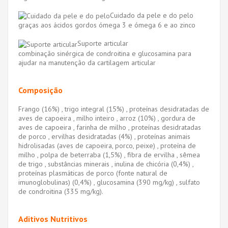
Cuidado da pele e do pelo
graças aos ácidos gordos ómega 3 e ómega 6 e ao zinco
Suporte articular
combinação sinérgica de condroitina e glucosamina para
ajudar na manutenção da cartilagem articular
Composição
Frango (16%) , trigo integral (15%) , proteínas desidratadas de
aves de capoeira , milho inteiro , arroz (10%) , gordura de
aves de capoeira , farinha de milho , proteínas desidratadas
de porco , ervilhas desidratadas (4%) , proteínas animais
hidrolisadas (aves de capoeira, porco, peixe) , proteína de
milho , polpa de beterraba (1,5%) , fibra de ervilha , sêmea
de trigo , substâncias minerais , inulina de chicória (0,4%) ,
proteínas plasmáticas de porco (fonte natural de
imunoglobulinas) (0,4%) , glucosamina (390 mg/kg) , sulfato
de condroitina (335 mg/kg).
Aditivos Nutritivos