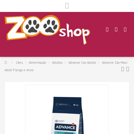
.
Cães
Alimentação
Adultos
Advance Cao Adulto
Advance Cão Maxi
Adult Frango e Arroz