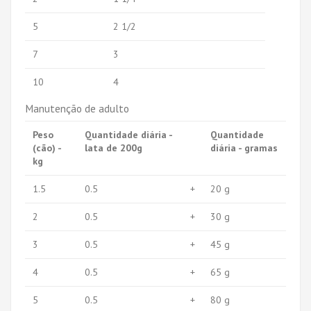
5
2 1/2
7
3
10
4
Manutenção de adulto
Peso
Quantidade diária -
Quantidade
(cão) -
lata de 200g
diária - gramas
kg
1.5
0.5
+
20 g
2
0.5
+
30 g
3
0.5
+
45 g
4
0.5
+
65 g
5
0.5
+
80 g