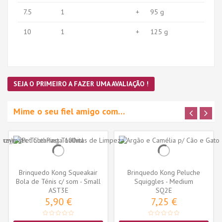
7.5
1
+
95 g
10
1
+
125 g
SEJA O PRIMEIRO A FAZER UMA AVALIAÇÃO !
Mime o seu fiel amigo com…
Brinquedo Kong Squeakair
Brinquedo Kong Peluche
Bola de Ténis c/ som - Small
Squiggles - Medium
AST3E
-...
Personagem...
SQ2E
5,90 €
7,25 €