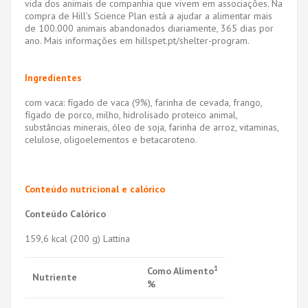
vida dos animais de companhia que vivem em associações. Na
compra de Hill’s Science Plan está a ajudar a alimentar mais
de 100.000 animais abandonados diariamente, 365 dias por
ano. Mais informações em hillspet.pt/shelter-program.
Ingredientes
com vaca: fígado de vaca (9%), farinha de cevada, frango,
fígado de porco, milho, hidrolisado proteico animal,
substâncias minerais, óleo de soja, farinha de arroz, vitaminas,
celulose, oligoelementos e betacaroteno.
Conteúdo nutricional e calórico
Conteúdo Calórico
159,6 kcal (200 g) Lattina
1
Como Alimento
Nutriente
%