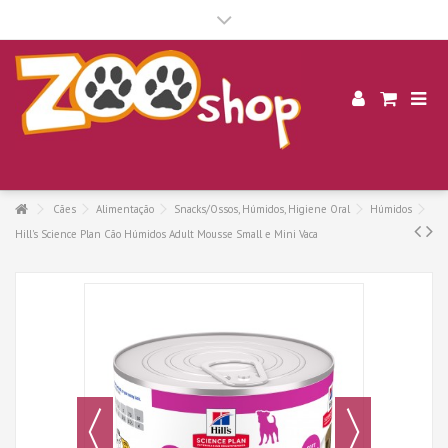
.
Cães
Alimentação
Snacks/Ossos, Húmidos, Higiene Oral
Húmidos
Hill's Science Plan Cão Húmidos Adult Mousse Small e Mini Vaca