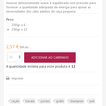
mousse deliciosamente suave é equilibrada com precisão para
fornecer a quantidade adequada de energia para apoiar as
necessidades dos cães adultos de raça pequena.
Peso:
200gr x 6
200gr x 12
2,57 €
IVA inc.
ADICIONAR AO CARRINHO
A quantidade mínima para este produto é
12
Imprimir
ração
barata
portes
grátis
champion
pet