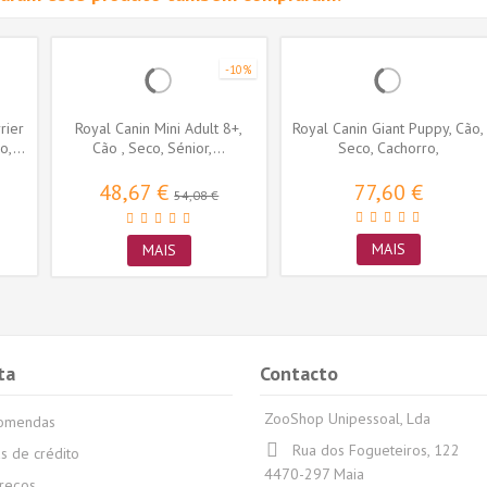
-10%
rier
Royal Canin Mini Adult 8+,
Royal Canin Giant Puppy, Cão,
,...
Cão , Seco, Sénior,...
Seco, Cachorro,
Alimento/Ração
48,67 €
77,60 €
54,08 €
MAIS
MAIS
ta
Contacto
ZooShop Unipessoal, Lda
comendas
Rua dos Fogueteiros, 122
s de crédito
4470-297 Maia
reços