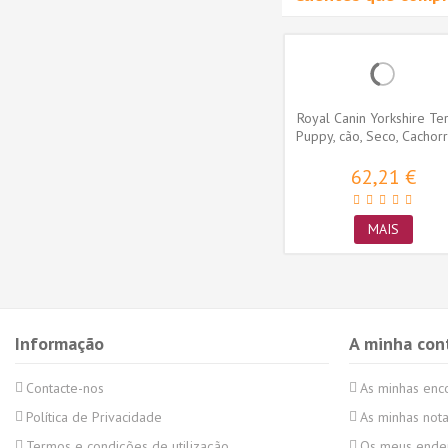
ratante
Advance Cão Medium Vitality
Royal Canin Yorkshire Ter
Sénior Frango e Arroz
Puppy, cão, Seco, Cachorro
51,80 €
62,21 €
MAIS
MAIS
Informação
A minha con
Contacte-nos
As minhas en
Política de Privacidade
As minhas nota
Termos e condições de utilização
Os meus ende