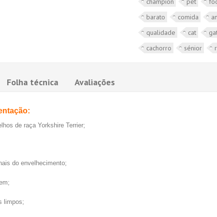
champion
pet
fo
barato
comida
a
qualidade
cat
ga
cachorro
sénior
Folha técnica
Avaliações
entação:
hos de raça Yorkshire Terrier;
nais do envelhecimento;
gem;
s limpos;