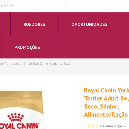
do site
ROEDORES
OPORTUNIDADES
PROMOÇÕES
re Terrier Adult 8+, cão, Seco, Sénior, Alimento/Ração
Royal Canin Yor
Terrier Adult 8+,
Seco, Sénior,
Alimento/Ração
1 Avaliação(ões)