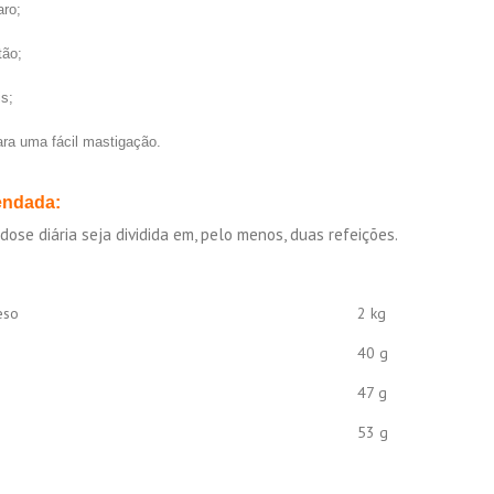
aro;
tão;
s;
ara uma fácil mastigação.
endada:
se diária seja dividida em, pelo menos, duas refeições.
eso
2 kg
40 g
47 g
53 g