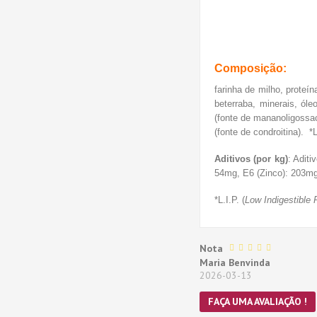
Composição
:
farinha de milho, proteín
beterraba, minerais, óle
(fonte de mananoligossac
(fonte de condroitina). *
Aditivos (por kg)
: Adit
54mg, E6 (Zinco): 203mg,
*L.I.P. (
Low Indigestible 
Nota
Maria Benvinda
2026-03-13
FAÇA UMA AVALIAÇÃO !