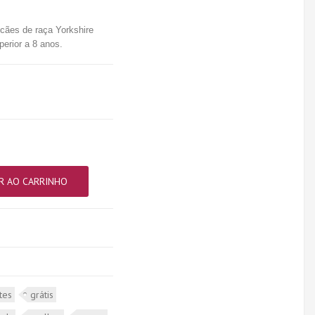
 cães de raça Yorkshire
perior a 8 anos.
R AO CARRINHO
tes
grátis