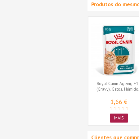
Produtos do mesmo
 Control
Royal Canin Appetite Control
os,...
Care (Jelly), Gatos,...
1,50 €
MAIS
Royal Canin Ageing +1
(Gravy), Gatos, Húmido
Sénior,...
1,66 €
MAIS
Clientes que comp