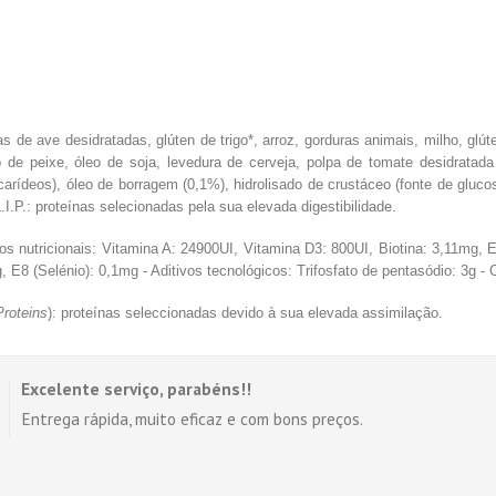
as de ave desidratadas, glúten de trigo*, arroz, gorduras animais, milho, glút
o de peixe, óleo de soja, levedura de cerveja, polpa de tomate desidratada 
arídeos), óleo de borragem (0,1%), hidrolisado de crustáceo (fonte de glucosa
L.I.P.: proteínas selecionadas pela sua elevada digestibilidade.
ivos nutricionais: Vitamina A: 24900UI, Vitamina D3: 800UI, Biotina: 3,11mg,
 E8 (Selénio): 0,1mg - Aditivos tecnológicos: Trifosfato de pentasódio: 3g - 
Proteins
): proteínas seleccionadas devido à sua elevada assimilação.
Excelente serviço, parabéns!!
Entrega rápida, muito eficaz e com bons preços.