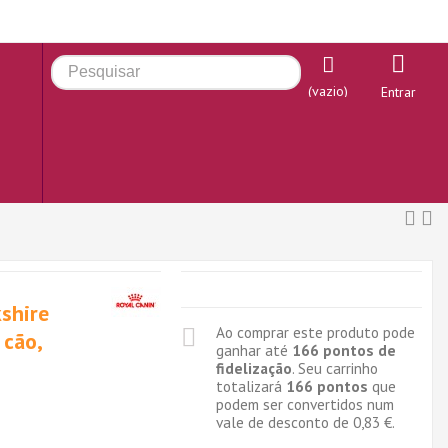
(vazio)
Entrar
kshire
Ao comprar este produto pode
 cão,
ganhar até
166
pontos de
fidelização
. Seu carrinho
totalizará
166
pontos
que
podem ser convertidos num
vale de desconto de
0,83 €
.