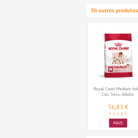
30 outros produtos
-15%
 light
Royal Canin Maltese Adult,
 Seco,
Cão, Seco, Adulto,
Alimento/Ração
18,80 €
7 €
MAIS
Royal Canin Medium Adu
Cão, Seco, Adulto,
Alimento/Ração
56,83 €
MAIS