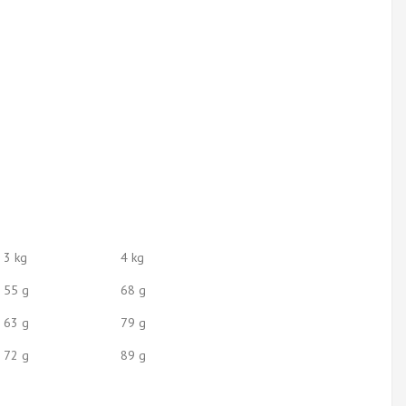
3 kg
4 kg
55 g
68 g
63 g
79 g
72 g
89 g