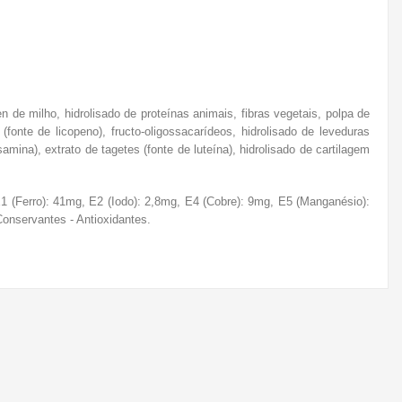
en de milho, hidrolisado de proteínas animais, fibras vegetais, polpa de
(fonte de licopeno), fructo-oligossacarídeos, hidrolisado de leveduras
mina), extrato de tagetes (fonte de luteína), hidrolisado de cartilagem
 E1 (Ferro): 41mg, E2 (Iodo): 2,8mg, E4 (Cobre): 9mg, E5 (Manganésio):
Conservantes - Antioxidantes.