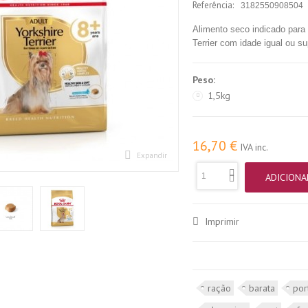
Referência:
3182550908504
Alimento seco indicado para
Terrier com idade igual ou su
Peso:
1,5kg
16,70 €
IVA inc.
Expandir
ADICIONA
Imprimir
ração
barata
por