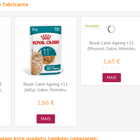
 fabricante
Novidade
Royal Canin Ageing +11
(Mousse), Gatos, Húmidos,
Sénior,...
1,65 €
MAIS
1
Royal Canin Ageing +11
s,
(Jelly), Gatos, Húmidos,
Sénior,...
1,66 €
MAIS
raram este produto também compraram: