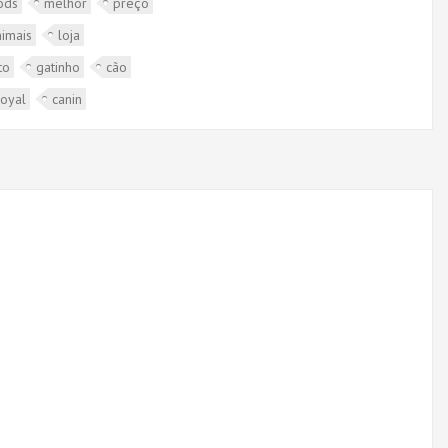
ods
melhor
preço
nimais
loja
to
gatinho
cão
royal
canin