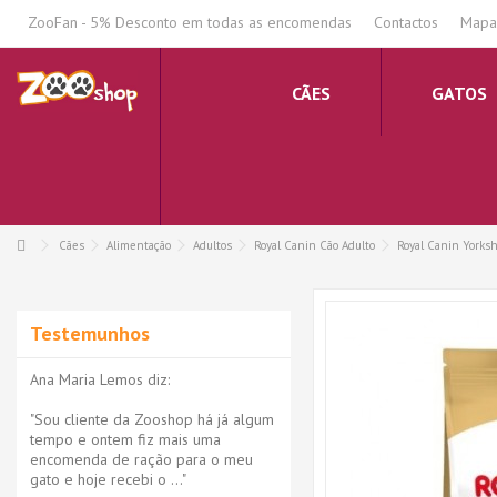
.
ZooFan - 5% Desconto em todas as encomendas
Contactos
Mapa 
CÃES
GATOS
Cães
Alimentação
Adultos
Royal Canin Cão Adulto
Royal Canin Yorkshi
Testemunhos
Ana Maria Lemos diz:
"Sou cliente da Zooshop há já algum
tempo e ontem fiz mais uma
encomenda de ração para o meu
gato e hoje recebi o ..."