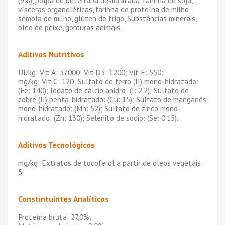
vísceras organoléticas, farinha de proteína de milho,
sémola de milho, glúten de trigo, Substâncias minerais,
óleo de peixe, gorduras animais.
Aditivos Nutritivos
UI/kg: Vit A: 37000; Vit D3: 1200; Vit E: 550;
mg/kg: Vit C: 120; Sulfato de ferro (II) mono-hidratado:
(Fe: 140); Iodato de cálcio anidro: (I: 2.2); Sulfato de
cobre (II) penta-hidratado: (Cu: 15); Sulfato de manganês
mono-hidratado: (Mn: 52); Sulfato de zinco mono-
hidratado: (Zn: 130); Selenito de sódio: (Se: 0.15).
Aditivos Tecnológicos
mg/kg: Extratos de tocoferol a partir de óleos vegetais:
5.
Constintuintes Analíticos
Proteína bruta: 27,0%,