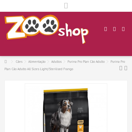
.
Cães
Alimentação
Adultos
Purina Pro Plan Cão Adulto
Purina Pro
Plan Cão Adulto All Sizes Light/Sterilised Frango