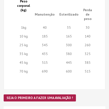
Peso
corporal
(kg)
Perda
Manutenção
Esterilizado
de
peso
1kg
40
35
30
10 kg
185
165
140
25 kg
345
300
260
35 kg
435
380
325
45 kg
515
445
385
70 kg
690
600
515
SEJA O PRIMEIRO A FAZER UMA AVALIAÇÃO !