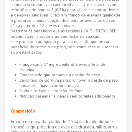
alimento seco para cão contém vitamina D, minerais e níveis
específicos de ómega-3 (0,3%) para ajudar a suportar dentes
e gengivas saudáveis. É rico em frango de elevada qualidade
e proporciona uma nutrição ideal para as aventuras do seu
cão a partir dos 12 meses de idade.
Descubra os benefícios que as receitas LIGHT / STERILISED
podem trazer à saúde e ao bem-estar do seu cão.
Este produto é adequado para qualquer cão que possa
beneficiar do controlo de peso, bem como cães que tenham
sido esterilizados.
Frango como 1º ingrediente & Elevado Teor de
Proteína
Comprovado que promove a gestão do peso
Baixo teor de gordura para promover a perda de peso
e manter a massa corporal magra
Ajuda a reduzir a sensação de fome
Nutrição baseada na ciência sem corantes adicionados
Composição
Frango de elevada qualidade (15%) (incluindo dorso e
tronco), trigo, proteína de aves desidratada, milho, arroz
(9%), polpa de beterraba desidratada, farinha de soja,