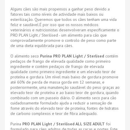
Alguns cães são mais propensos a ganhar peso devido a
fatores tais como níveis de actividade mais baixos ou
esterilização. Queremos que todos os cães tenham uma vida
feliz e saudável.É por isso que os nossos médicos
veterinários e nutricionistas desenvolveram especificamente o
PRO PLAN Light / Sterilised - um alimento para cão que
comprovadamente promove o controlo de peso como parte
de uma dieta equilibrada para cães.
O alimento seco
Purina PRO PLAN Light / Sterlised
contém
pedaços de frango de elevada qualidade como primeiro
ingrediente e contém pedaços de frango de elevada
qualidade como primeiro ingrediente e um elevado teor de
proteína e gordura. Um nível mais baixo de gordura promove
até 60% de perda de massa gorda em 12 semanas, e
posteriormente, uma manutenção saudável do peso graças ao
elevado teor de proteína e ao baixo teor de gordura, quando
combinado com um passeio diário. O alimento seco para cão
cuidadosamente formulado ajuda a reduzir a sensação de
fome através do elevado teor de proteína, fontes de hidratos
de carbono complexos e teor de fibra adequado.
Purina
PRO PLAN Light / Sterilised ALL SIZE ADULT
foi
formulado para cães adultos de todas as raças e portes. Este