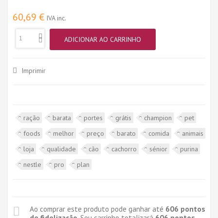
60,69 €
IVA inc.
ADICIONAR AO CARRINHO
Imprimir
ração
barata
portes
grátis
champion
pet
foods
melhor
preço
barato
comida
animais
loja
qualidade
cão
cachorro
sénior
purina
nestle
pro
plan
Ao comprar este produto pode ganhar até
606
pontos
de fidelização
. Seu carrinho totalizará
606
pontos