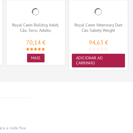
Royal Canin Bulldog Adult,
Royal Canin Veterinary Diet
Cão, Seco, Adulto,
Cão Satiety Weight
Alimento/Ração
Management...
70,14 €
94,63 €
MAIS
ADICIONAR AO
CARRINHO
a a rede fixa