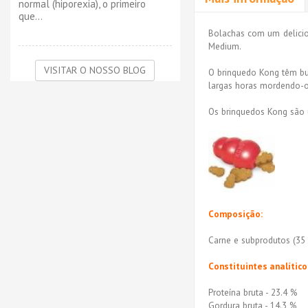
normal (hiporexia), o primeiro
que...
Bolachas com um delicios
Medium.
VISITAR O NOSSO BLOG
O brinquedo Kong têm bu
largas horas mordendo-o 
Os brinquedos Kong são 
Composição:
Carne e subprodutos (35 %
Constituintes analítico
Proteína bruta - 23.4 %
Gordura bruta - 14.3 %