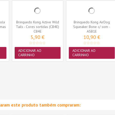
ola
Brinquedo Kong Active Wild
Brinquedo Kong AirDog
imas
Tails - Cores sortidas (CB4E)
Squeaker Bone c/ som -
CB4E
Large (ASB1E)
ASB1E
5,90 €
10,90 €
ADICIONAR AO
ADICIONAR AO
CARRINHO
CARRINHO
raram este produto também compraram: