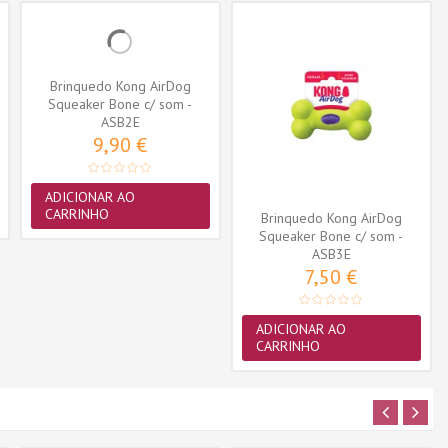
Brinquedo Kong AirDog
Squeaker Bone c/ som -
Medium (ASB2E)
ASB2E
9,90 €
ADICIONAR AO
CARRINHO
Brinquedo Kong AirDog
Squeaker Bone c/ som -
Small (ASB3E)
ASB3E
7,50 €
ADICIONAR AO
CARRINHO