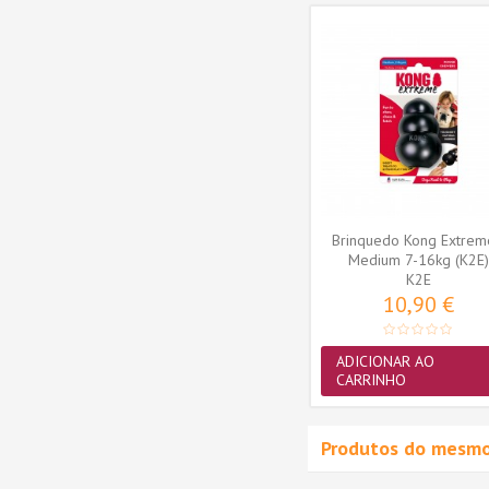
xtreme
Brinquedo Kong Extreme
ium 7-
Osso Goodie - Large 13-
)
30Kg (10015E)
10015E
15,95 €
ADICIONAR AO
CARRINHO
Brinquedo Kong Extrem
Medium 7-16kg (K2E)
K2E
10,90 €
ADICIONAR AO
CARRINHO
Produtos do mesmo