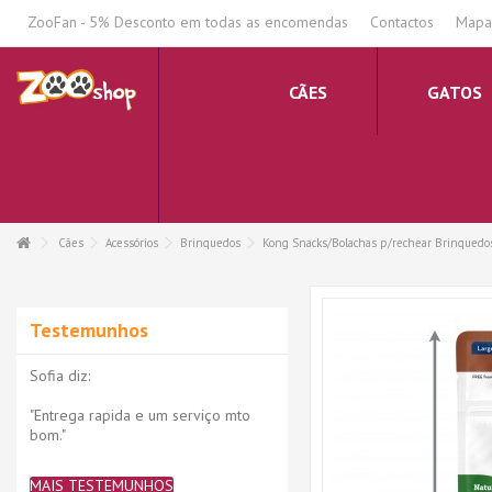
.
ZooFan - 5% Desconto em todas as encomendas
Contactos
Mapa 
CÃES
GATOS
Cães
Acessórios
Brinquedos
Kong Snacks/Bolachas p/rechear Brinquedos 
Testemunhos
Sofia diz:
"Entrega rapida e um serviço mto
bom."
MAIS TESTEMUNHOS