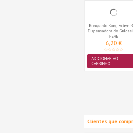
qua -
Brinquedo Kong Ball -
Brinquedo Kong Active B
kg)
Medium/Large 13-30kg
Dispensadora de Gulose
(KB1E)
KB1E
(PE4E)
PE4E
14,90 €
6,20 €
ADICIONAR AO
ADICIONAR AO
CARRINHO
CARRINHO
Clientes que comp