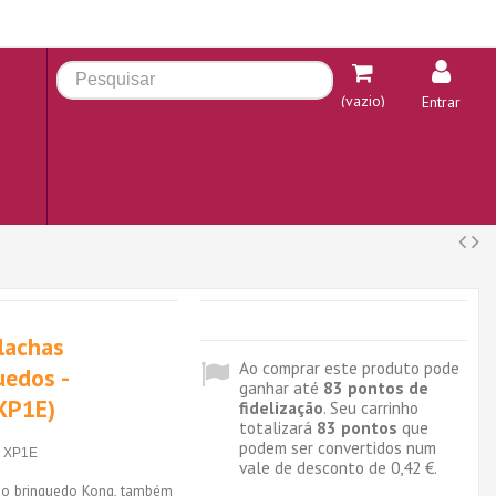
(vazio)
Entrar
lachas
Ao comprar este produto pode
uedos -
ganhar até
83
pontos de
(XP1E)
fidelização
. Seu carrinho
totalizará
83
pontos
que
podem ser convertidos num
XP1E
vale de desconto de
0,42 €
.
r o brinquedo Kong, também