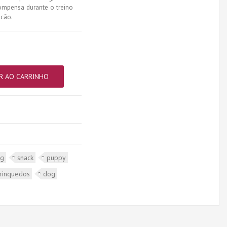
mpensa durante o treino
 cão.
R AO CARRINHO
ng
snack
puppy
rinquedos
dog