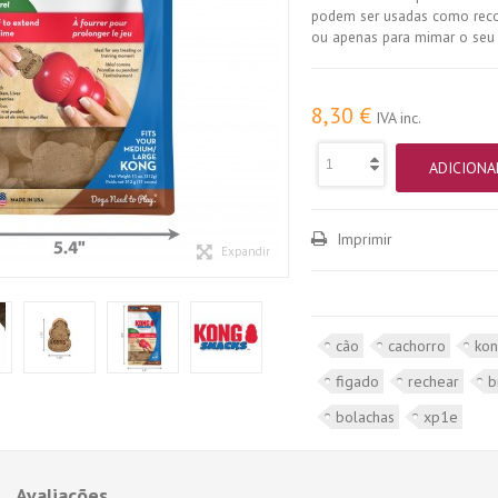
podem ser usadas como reco
ou apenas para mimar o seu
8,30 €
IVA inc.
ADICIONA
Imprimir
Expandir
cão
cachorro
ko
figado
rechear
b
bolachas
xp1e
Avaliações