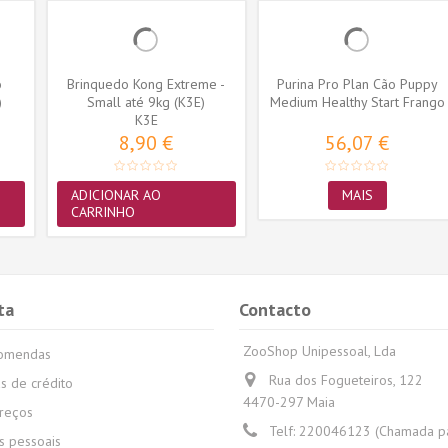
o
Brinquedo Kong Extreme -
Purina Pro Plan Cão Puppy
)
Small até 9kg (K3E)
Medium Healthy Start Frango
K3E
8,90 €
56,07 €
ADICIONAR AO
MAIS
CARRINHO
ta
Contacto
ZooShop Unipessoal, Lda
comendas
Rua dos Fogueteiros, 122
s de crédito
4470-297 Maia
reços
Telf:
220046123 (Chamada par
 pessoais