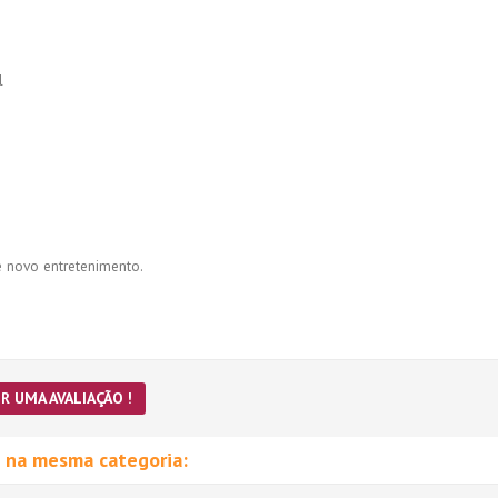
l
e novo entretenimento.
R UMA AVALIAÇÃO !
 na mesma categoria: