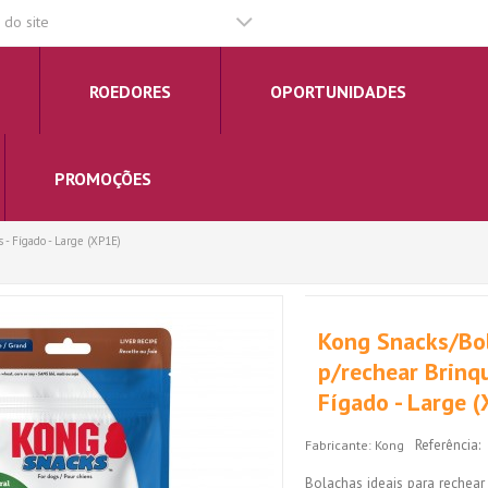
do site
ROEDORES
OPORTUNIDADES
PROMOÇÕES
- Fígado - Large (XP1E)
Kong Snacks/Bo
p/rechear Brinq
Fígado - Large 
Referência:
Fabricante:
Kong
Bolachas ideais para rechea