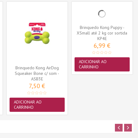
Brinquedo Kong Puppy -
XSmall até 2 kg cor sortida
(KP4E)
KP4E
6,99 €
ADICIONAR AO
CARRINHO
Brinquedo Kong AirDog
Squeaker Bone c/ som -
Small (ASB3E)
ASB3E
7,50 €
ADICIONAR AO
CARRINHO