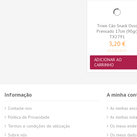
gies
Royal Canin Medium
Trixie Cão Snack Oss
os PUPPY
Sterilised, Cão, Seco,
Prensado 17cm (90gr
)
Adulto,...
(TX2791)
TX2791
67,81 €
3,20 €
MAIS
ADICIONAR AO
CARRINHO
Informação
A minha con
Contacte-nos
As minhas en
Política de Privacidade
As minhas nota
Termos e condições de utilização
Os meus ende
Sobre nós
Os meus dados