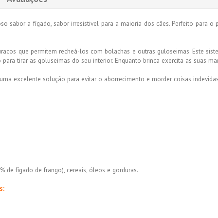
o sabor a fígado, sabor irresistivel para a maioria dos cães.
Perfeito para
o 
racos que permitem recheá-los com bolachas e outras guloseimas. Este siste
para tirar as goluseimas do seu interior. Enquanto brinca exercita as suas m
uma excelente solução para evitar o aborrecimento e morder coisas indevida
 de fígado de frango), cereais, óleos e gorduras.
s: