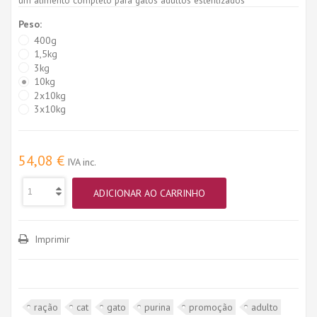
Peso:
400g
1,5kg
3kg
10kg
2x10kg
3x10kg
54,08 €
IVA inc.
ADICIONAR AO CARRINHO
Imprimir
ração
cat
gato
purina
promoção
adulto