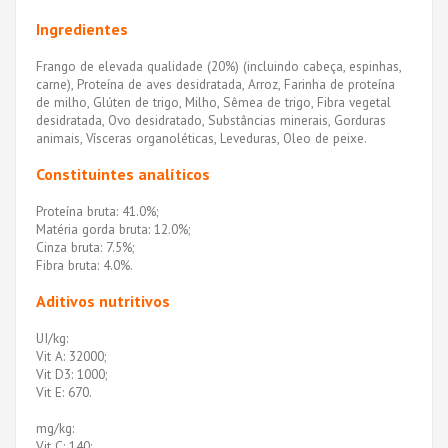
Ingredientes
Frango de elevada qualidade (20%) (incluindo cabeça, espinhas,
carne), Proteína de aves desidratada, Arroz, Farinha de proteína
de milho, Glúten de trigo, Milho, Sêmea de trigo, Fibra vegetal
desidratada, Ovo desidratado, Substâncias minerais, Gorduras
animais, Vísceras organoléticas, Leveduras, Oleo de peixe.
Constituintes analíticos
Proteína bruta: 41.0%;
Matéria gorda bruta: 12.0%;
Cinza bruta: 7.5%;
Fibra bruta: 4.0%.
Aditivos nutritivos
UI/kg:
Vit A: 32000;
Vit D3: 1000;
Vit E: 670.
mg/kg:
Vit C: 140;