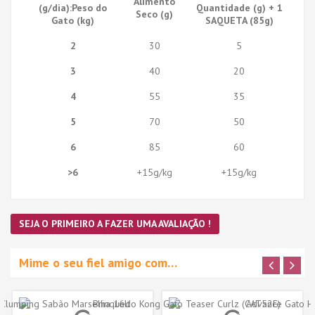
Alimento
(g/dia):Peso do
Quantidade (g) + 1
Seco (g)
Gato (kg)
SAQUETA (85g)
2
30
5
3
40
20
4
55
35
5
70
50
6
85
60
>6
+15g/kg
+15g/kg
SEJA O PRIMEIRO A FAZER UMA AVALIAÇÃO !
Mime o seu fiel amigo com…