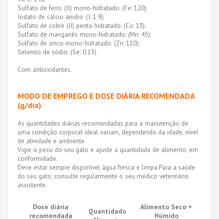
Sulfato de ferro (II) mono-hidratado: (Fe: 120);
Iodato de cálcio anidro: (I: 1.9);
Sulfato de cobre (II) penta-hidratado: (Cu: 13);
Sulfato de manganês mono-hidratado: (Mn: 45);
Sulfato de zinco mono-hidratado: (Zn: 110);
Selenito de sódio: (Se: 0.13).
Com antioxidantes.
MODO DE EMPREGO E DOSE DIÁRIA RECOMENDADA
(g/dia)
As quantidades diárias recomendadas para a manutenção de
uma condição corporal ideal variam, dependendo da idade, nível
de atividade e ambiente.
Vigie o peso do seu gato e ajuste a quantidade de alimento, em
conformidade.
Deve estar sempre disponível água fresca e limpa.Para a saúde
do seu gato, consulte regularmente o seu médico veterinário
assistente.
Dose diária
Alimento Seco +
Quantidado
recomendada
Húmido