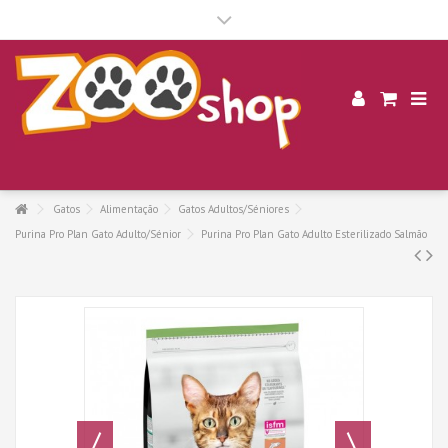
.
Gatos
Alimentação
Gatos Adultos/Séniores
Purina Pro Plan Gato Adulto/Sénior
Purina Pro Plan Gato Adulto Esterilizado Salmão