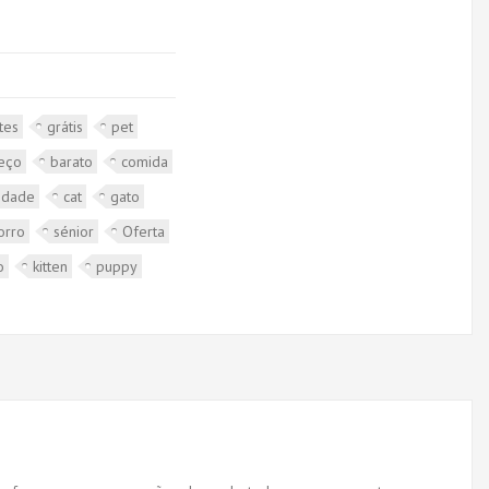
tes
grátis
pet
eço
barato
comida
idade
cat
gato
orro
sénior
Oferta
o
kitten
puppy