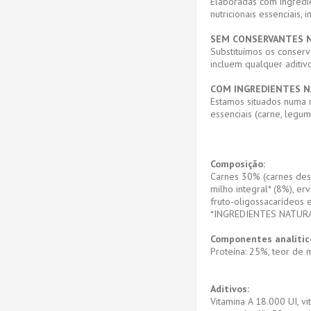
Elaboradas com ingredi
nutricionais essenciais
SEM CONSERVANTES 
Substituímos os conserva
incluem qualquer aditiv
COM INGREDIENTES N
Estamos situados numa r
essenciais (carne, legu
Composição:
Carnes 30% (carnes desid
milho integral* (8%), er
fruto-oligossacarídeos e
*INGREDIENTES NATUR
Componentes analític
Proteína: 25%, teor de m
Aditivos:
Vitamina A 18.000 UI, v