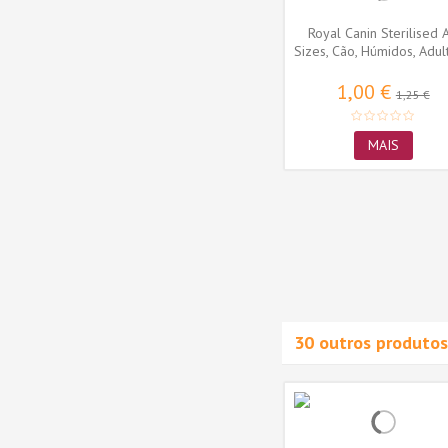
Royal Canin Sterilised A
Sizes, Cão, Húmidos, Adult
1,00 €
1,25 €
MAIS
 Snack
Trixie Alicate Corta Unhas
Tamanho
para cães (12 cm) (TX2367)
TX2367
9,19 €
ADICIONAR AO
CARRINHO
30 outros produtos