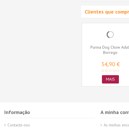
Clientes que comp
hakers
Ownat Cão Wetline Grain
Purina Dog Chow Adul
edium
Free Perú com abóbora
Borrego
395gr
3,09 €
34,90 €
ADICIONAR AO
MAIS
CARRINHO
Informação
A minha con
Contacte-nos
As minhas en