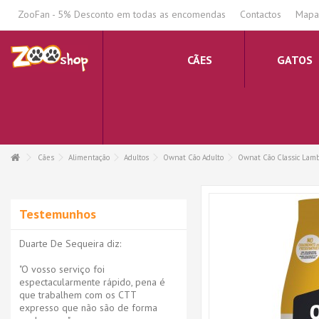
.
ZooFan - 5% Desconto em todas as encomendas
Contactos
Mapa 
CÃES
GATOS
Cães
Alimentação
Adultos
Ownat Cão Adulto
Ownat Cão Classic Lam
Testemunhos
Duarte De Sequeira diz:
"O vosso serviço foi
espectacularmente rápido, pena é
que trabalhem com os CTT
expresso que não são de forma