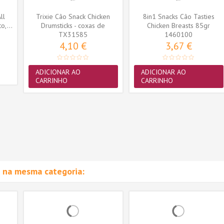
ll
Trixie Cão Snack Chicken
8in1 Snacks Cão Tasties
o,...
Drumsticks - coxas de
Chicken Breasts 85gr
TX31585
frango...
1460100
4,10 €
3,67 €
ADICIONAR AO
ADICIONAR AO
CARRINHO
CARRINHO
 na mesma categoria: