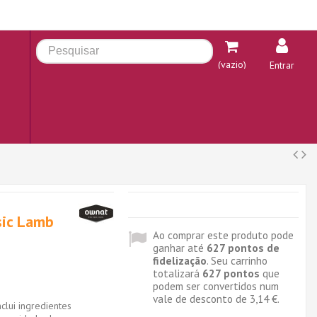
(vazio)
Entrar
sic Lamb
Ao comprar este produto pode
ganhar até
627
pontos de
fidelização
. Seu carrinho
totalizará
627
pontos
que
podem ser convertidos num
vale de desconto de
3,14 €
.
lui ingredientes