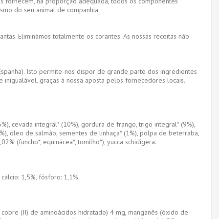
adas fornecem, na proporção adequada, todos os componentes
nismo do seu animal de companhia.
lantas. Eliminámos totalmente os corantes. As nossas receitas não
Espanha). Isto permite-nos dispor de grande parte dos ingredientes
 inigualável, graças à nossa aposta pelos fornecedores locais.
), cevada integral* (10%), gordura de frango, trigo integral* (9%),
* (1%), óleo de salmão, sementes de linhaça* (1%), polpa de beterraba,
02% (funcho*, equinácea*, tomilho*), yucca schidigera.
cálcio: 1,5%, fósforo: 1,1%.
e cobre (II) de aminoácidos hidratado) 4 mg, manganês (óxido de