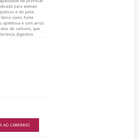
capacidade de provocar
ndicada para animais
estivos e de pele.
rdeiro como fonte
to apetitosa e com arroz
ratos de carbono, que
lerância digestiva.
R AO CARRINHO