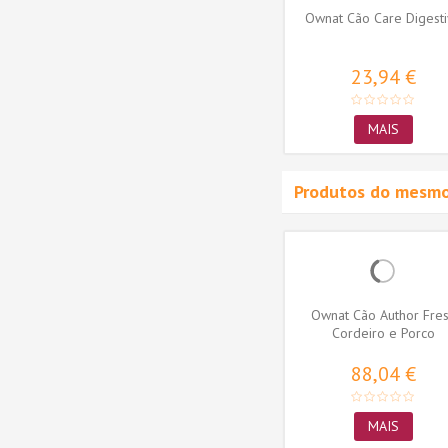
 Monop
Ownat Cão Classic Monop
Ownat Cão Care Digest
Salmão
55,81 €
23,94 €
MAIS
MAIS
Produtos do mesmo
Complet
Ownat Cão Classic Duck
Ownat Cão Author Fre
Cordeiro e Porco
42,00 €
88,04 €
MAIS
MAIS