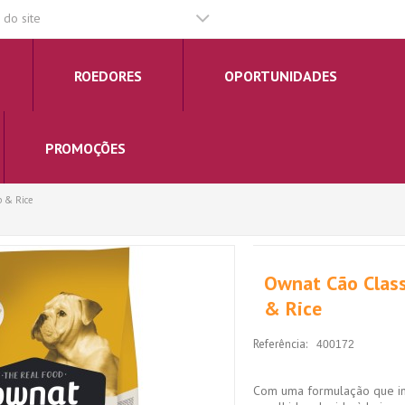
do site
ROEDORES
OPORTUNIDADES
PROMOÇÕES
b & Rice
Ownat Cão Clas
& Rice
Referência:
400172
Com uma formulação que inc