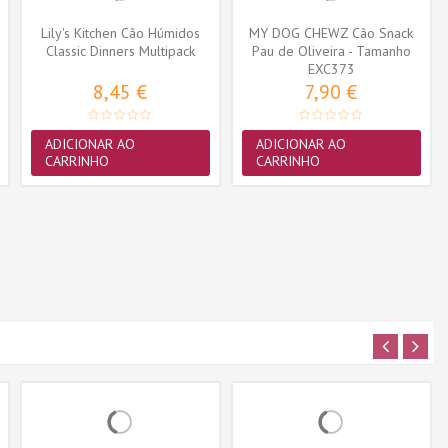
Lily's Kitchen Cão Húmidos
MY DOG CHEWZ Cão Snack
Classic Dinners Multipack
Pau de Oliveira - Tamanho
6x150gr
EXC373
L...
8,45 €
7,90 €
ADICIONAR AO
ADICIONAR AO
CARRINHO
CARRINHO