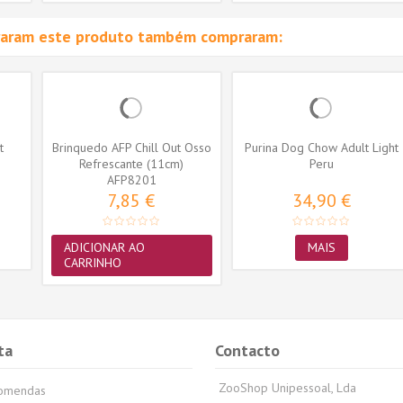
raram este produto também compraram:
t
Brinquedo AFP Chill Out Osso
Purina Dog Chow Adult Light
Refrescante (11cm)
Peru
AFP8201
7,85 €
34,90 €
ADICIONAR AO
MAIS
CARRINHO
ta
Contacto
ZooShop Unipessoal, Lda
comendas