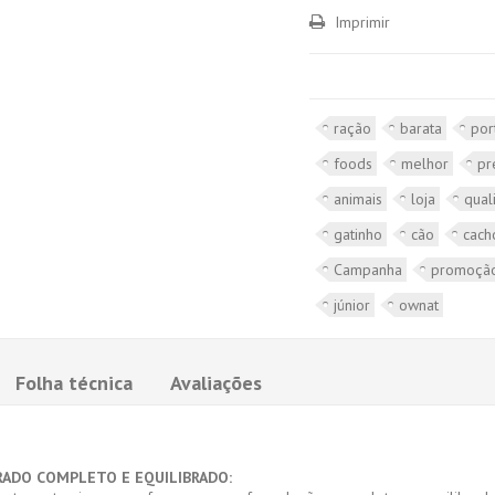
Imprimir
ração
barata
por
foods
melhor
pr
animais
loja
qual
gatinho
cão
cach
Campanha
promoçã
júnior
ownat
Folha técnica
Avaliações
RADO COMPLETO E EQUILIBRADO: