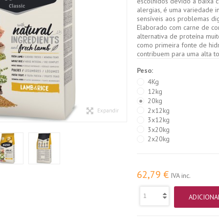
escolhidos devido à baixa 
alergias, é uma variedade i
sensíveis aos problemas dig
Elaborado com carne de co
alternativa de proteína mui
como primeira fonte de hid
contribuem para uma alta to
Peso:
4Kg
12kg
20kg
2x12kg
Expandir
3x12kg
3x20kg
2x20kg
62,79 €
IVA inc.
ADICIONA