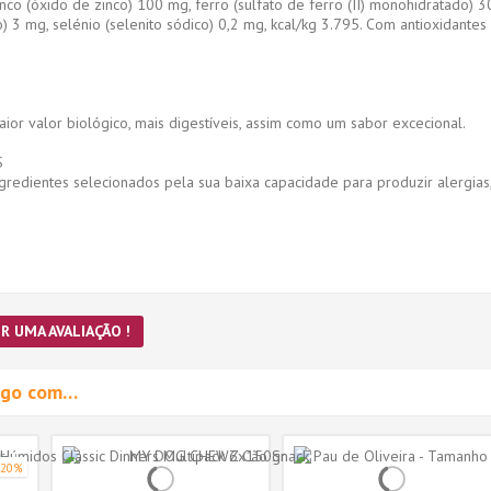
inco (óxido de zinco) 100 mg, ferro (sulfato de ferro (II) monohidratado) 
) 3 mg, selénio (selenito sódico) 0,2 mg, kcal/kg 3.795. Com antioxidantes 
ior valor biológico, mais digestíveis, assim como um sabor excecional.
S
edientes selecionados pela sua baixa capacidade para produzir alergias,
R UMA AVALIAÇÃO !
migo com…
-20%