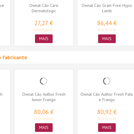
ive
Ownat Cão Care
Ownat Cão Grain Free Hypo
Dermatologic
Lamb
27,27 €
86,44 €
MAIS
MAIS
 fabricante
sh
Ownat Cão Author Fresh
Ownat Cão Author Fresh Pato
Junior Frango
e Frango
80,06 €
80,92 €
MAIS
MAIS