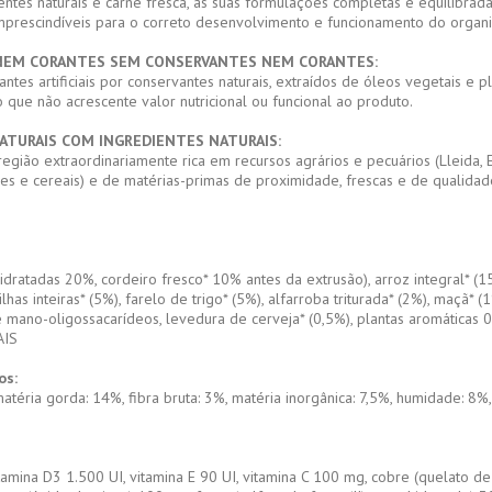
entes naturais e carne fresca, as suas formulações completas e equilibr
, imprescindíveis para o correto desenvolvimento e funcionamento do orga
NEM CORANTES SEM CONSERVANTES NEM CORANTES:
ntes artificiais por conservantes naturais, extraídos de óleos vegetais e p
o que não acrescente valor nutricional ou funcional ao produto.
ATURAIS COM INGREDIENTES NATURAIS:
egião extraordinariamente rica em recursos agrários e pecuários (Lleida, 
mes e cereais) e de matérias-primas de proximidade, frescas e de qualidade
ratadas 20%, cordeiro fresco* 10% antes da extrusão), arroz integral* (15%
vilhas inteiras* (5%), farelo de trigo* (5%), alfarroba triturada* (2%), maçã
 mano-oligossacarídeos, levedura de cerveja* (0,5%), plantas aromáticas 0,
AIS
os:
atéria gorda: 14%, fibra bruta: 3%, matéria inorgânica: 7,5%, humidade: 8%, 
itamina D3 1.500 UI, vitamina E 90 UI, vitamina C 100 mg, cobre (quelato d