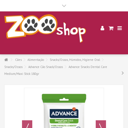
.
Cães
Alimentação
Snacks/Ossos, Húmidos, Higiene Oral
Snacks/Ossos
Advance Cão Snack/Ossos
Advance Snacks Dental Care
Medium/Maxi Stick 180gr