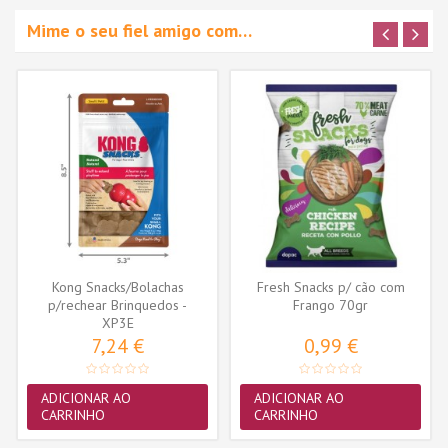
Mime o seu fiel amigo com…
Kong Snacks/Bolachas
Fresh Snacks p/ cão com
p/rechear Brinquedos -
Frango 70gr
Fígado -...
XP3E
7,24 €
0,99 €
ADICIONAR AO
ADICIONAR AO
CARRINHO
CARRINHO