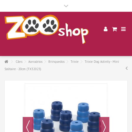
.
Cães
Acessórios
Brinquedos
Trixie
Trixie Dog Activity - Mini
Solitaire - 20cm (TX32023)