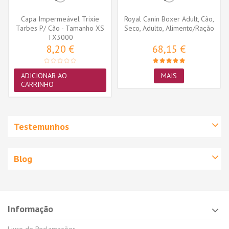
Capa Impermeável Trixie
Royal Canin Boxer Adult, Cão,
Tarbes P/ Cão - Tamanho XS
Seco, Adulto, Alimento/Ração
(30cm)...
TX3000
8,20 €
68,15 €
ADICIONAR AO
MAIS
CARRINHO
Testemunhos
Blog
Informação
Livro de Reclamações