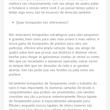
melhora seu relacionamento com seu amigo de quatro patas
e fortalece o vínculo entre você. E ao passar tempo juntos e
tentar algo novo, não há escassez de diversão também.
Quais brinquedos nós oferecemos?
Nós estocamos brinquedos estratégicos para cães pequenos
e grandes, bem como para cães mais jovens e mais velhos. A
nossa gama de brinquedos de plástico para cães, em
particular, oferece uma ampla seleção. Aqui, seu amigo de
quatro patas tem que provar sua destreza e dominar várias
tarefas para chegar às guloseimas ocultas: às vezes os cones
têm que ser levantados e alavancas operadas, outras vezes
as tampas têm que ser deixadas de lado e as gavetas
abertas. Seu cão pode usar seu focinho ou pata como ela
prefere.
Há também brinquedos de farejamento onde o trabalho do
nariz é mais importante. As inúmeras camadas de tecido e
compartimentos que podem ser preenchidos com lanches
convidam seu cão a procurar extensivamente. Nosso tapete
de farejamento júnior é especialmente adequado para
filhotes, enquanto nossos tapetes de cheiro maiores são
ideais para cães idosos que sofrem de demência, por