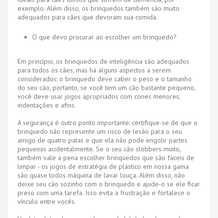
exemplo. Além disso, os brinquedos também são muito
adequados para cães que devoram sua comida.
O que devo procurar ao escolher um brinquedo?
Em princípio, os brinquedos de inteligência são adequados
para todos os cães, mas há alguns aspectos a serem
considerados: o brinquedo deve caber o peso e o tamanho
do seu cão, portanto, se você tem um cão bastante pequeno,
você deve usar jogos apropriados com cones menores,
indentações e afins.
A segurança é outro ponto importante: certifique-se de que o
brinquedo não represente um risco de lesão para o seu
amigo de quatro patas e que ela não pode engolir partes
pequenas acidentalmente. Se o seu cão slobbers muito,
também vale a pena escolher brinquedos que são fáceis de
limpar - os jogos de estratégia de plástico em nossa gama
são quase todos máquina de lavar louça. Além disso, não
deixe seu cão sozinho com o brinquedo e ajude-o se ele ficar
preso com uma tarefa. Isso evita a frustração e fortalece o
vínculo entre vocês.