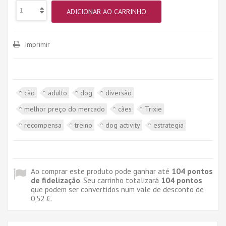
ADICIONAR AO CARRINHO
Imprimir
cão
adulto
dog
diversão
melhor preço do mercado
cães
Trixie
recompensa
treino
dog activity
estrategia
Ao comprar este produto pode ganhar até
104
pontos
de fidelização
. Seu carrinho totalizará
104
pontos
que podem ser convertidos num vale de desconto de
0,52 €
.