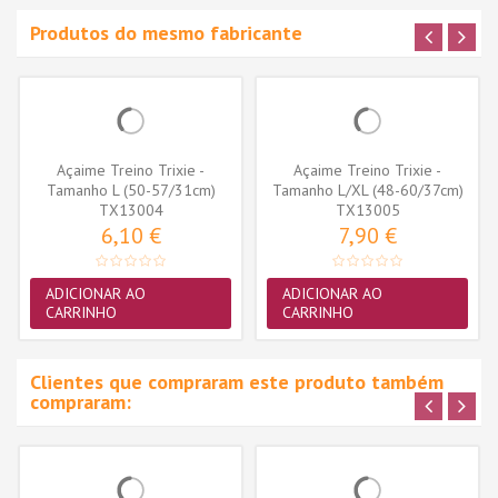
Produtos do mesmo fabricante
Açaime Treino Trixie -
Açaime Treino Trixie -
Tamanho L (50-57/31cm)
Tamanho L/XL (48-60/37cm)
(TX13004)
TX13004
(TX13005)
TX13005
6,10 €
7,90 €
ADICIONAR AO
ADICIONAR AO
CARRINHO
CARRINHO
Clientes que compraram este produto também
compraram: