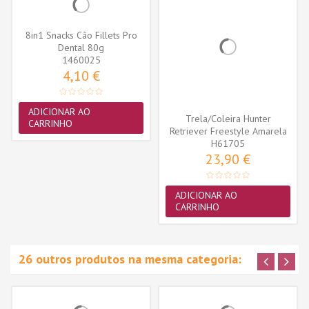
8in1 Snacks Cão Fillets Pro
Dental 80g
1460025
4,10 €
ADICIONAR AO
Trela/Coleira Hunter
CARRINHO
Retriever Freestyle Amarela
Neon (10...
H61705
23,90 €
ADICIONAR AO
CARRINHO
26 outros produtos na mesma categoria: