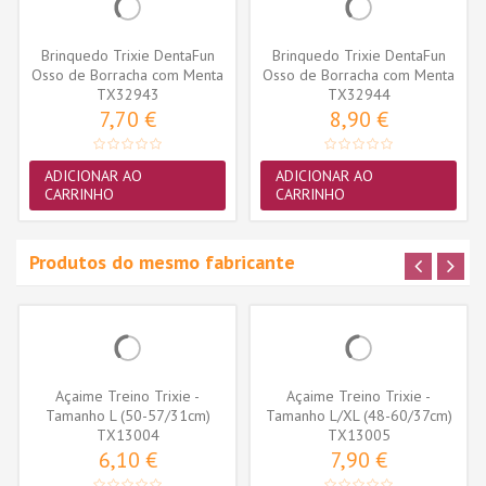
Brinquedo Trixie DentaFun
Brinquedo Trixie DentaFun
Osso de Borracha com Menta
Osso de Borracha com Menta
TX32943
11cm...
TX32944
15cm...
7,70 €
8,90 €
ADICIONAR AO
ADICIONAR AO
CARRINHO
CARRINHO
Produtos do mesmo fabricante
Açaime Treino Trixie -
Açaime Treino Trixie -
Tamanho L (50-57/31cm)
Tamanho L/XL (48-60/37cm)
(TX13004)
TX13004
(TX13005)
TX13005
6,10 €
7,90 €